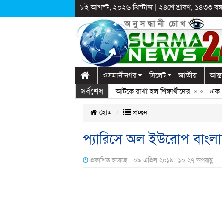
৮ই আগস্ট, ২০২৬ খ্রিস্টাব্দ
|
২৪শে শ্রাবণ, ১৪৩৩ বঙ্গা
ওসমানীনগর
সিলেট
জাতীয়
আন্ত
সর্বশেষ
গঞ্জে স্কুলে দুপ্রক’র অনুষ্ঠান: ছুটির পরও আটকে রাখা হল শিক্ষার্থীদের
» «
এক কোটি 
হোম
প্রচ্ছদ
প্যারিসে অল ইউরোপ বাংলা
প্রকাশিত হয়েছে : ০৯ এপ্রিল ২০১৯, ১০:২৭ অপরাহ্ণ