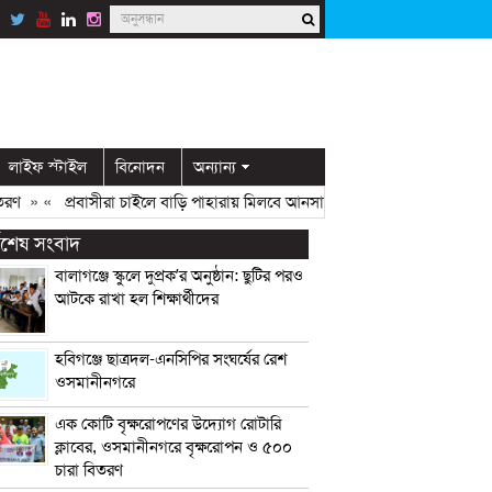
লাইফ স্টাইল
বিনোদন
অন্যান্য
» «
প্রবাসীরা চাইলে বাড়ি পাহারায় মিলবে আনসার সদস্য: ডিসি মামুন
» «
ওসমান
্বশেষ সংবাদ
বালাগঞ্জে স্কুলে দুপ্রক’র অনুষ্ঠান: ছুটির পরও
আটকে রাখা হল শিক্ষার্থীদের
হবিগঞ্জে ছাত্রদল-এনসিপির সংঘর্ষের রেশ
ওসমানীনগরে
এক কোটি বৃক্ষরোপণের উদ্যোগ রোটারি
ক্লাবের, ওসমানীনগরে বৃক্ষরোপন ও ৫০০
চারা বিতরণ