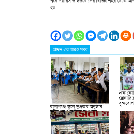
পর্বে প্যারিস ও ইউরোপের বিভিন্ন শহর থেকে আগ
হয়
প্রচ্ছদ এর আরও খবর
এক কোটি
রোটারি 
বৃক্ষরো
বালাগঞ্জে স্কুলে দুপ্রক’র অনুষ্ঠান:
ছুটির পরও আটকে রাখা হল
শিক্ষার্থীদের