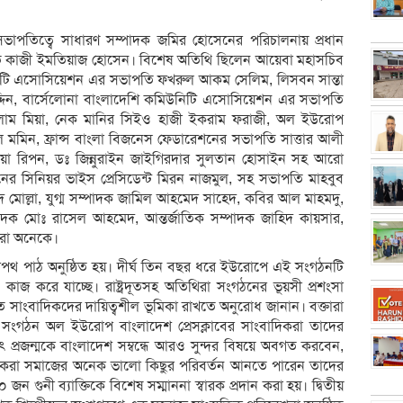
ভাপতিত্বে সাধারণ সম্পাদক জমির হোসেনের পরিচালনায় প্রধান
ট্রদূত কাজী ইমতিয়াজ হোসেন। বিশেষ অতিথি ছিলেন আয়েবা মহাসচিব
উনিটি এসোসিয়েশন এর সভাপতি ফখরুল আকম সেলিম, লিসবন সান্তা
্দিন, বার্সেলোনা বাংলাদেশি কমিউনিটি এসোসিয়েশন এর সভাপতি
ল ইসলাম মিয়া, নেক মানির সিইও হাজী ইকরাম ফরাজী, অল ইউরোপ
আল মমিন, ফ্রান্স বাংলা বিজনেস ফেডারেশনের সভাপতি সাত্তার আলী
ুয়া রিপন, ডঃ জিন্নুরাইন জাইগিরদার সুলতান হোসাইন সহ আরো
ঠনের সিনিয়র ভাইস প্রেসিডেন্ট মিরন নাজমুল, সহ সভাপতি মাহবুব
দ মোল্লা, যুগ্ম সম্পাদক জামিল আহমেদ সাহেদ, কবির আল মাহমদু,
পাদক মোঃ রাসেল আহমেদ, আন্তর্জাতিক সম্পাদক জাহিদ কায়সার,
আরো অনেকে।
থ পাঠ অনুষ্ঠিত হয়। দীর্ঘ তিন বছর ধরে ইউরোপে এই সংগঠনটি
কাজ করে যাচ্ছে। রাষ্ট্রদূতসহ অতিথিরা সংগঠনের ভূয়সী প্রশংসা
সাংবাদিকদের দায়িত্বশীল ভূমিকা রাখতে অনুরোধ জানান। বক্তারা
 সংগঠন অল ইউরোপ বাংলাদেশ প্রেসক্লাবের সাংবাদিকরা তাদের
ৎ প্রজন্মকে বাংলাদেশ সম্বন্ধে আরও সুন্দর বিষয়ে অবগত করবেন,
িকরা সমাজের অনেক ভালো কিছুর পরিবর্তন আনতে পারেন তাদের
 জন গুনী ব্যাক্তিকে বিশেষ সম্মাননা স্বারক প্রদান করা হয়। দ্বিতীয়