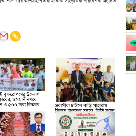
ত শিল্পীদের অংশগ্রহণে এক মনোজ্ঞ সাংস্কৃতিক পরিবেশনা অনুষ্ঠিত
 বৃক্ষরোপণের উদ্যোগ
ক্লাবের, ওসমানীনগরে
পন ও ৫০০ চারা বিতরণ
প্রবাসীরা চাইলে বাড়ি পাহারায়
মিলবে আনসার সদস্য: ডিসি মামুন