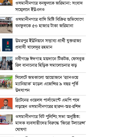
ওসমানীনগরে বনফুলকে জরিমানা: সংবাদ
সম্মেলনে ইউএনও
ওসমানীনগরে বাসি মিষ্টি বিক্রির অভিযোগে
বনফুলকে ৫০ হাজার টাকা জরিমানা
উমরপুর ইউনিয়নে সম্ভাব্য প্রার্থী যুক্তরাজ্য
প্রবাসী খালেদুর রহমান
নবীগঞ্জে ঈদগাহ ময়দানে টিকটক, ফেসবুক
রিল বানানোর হিড়িক সমালোচনার ঝড়
সিলেটে জমকালো আয়োজনে ‘র‍্যানওয়ে
ম্যানিয়াক’ মডেল এজেন্সির ৯ বছর পূর্তি
উদযাপন
ব্রিটেনের ওয়েলস পার্লামেন্টে এমপি পদে
লড়ছেন ওসমানীনগরের হারুন-অর-রশিদ
ওসমানীনগরে বিট পুলিশিং সভা অনুষ্ঠিত:
মাদক ব্যবসায়ীদের বিরুদ্ধে ‘জিরো টলারেন্স’
ঘোষণা