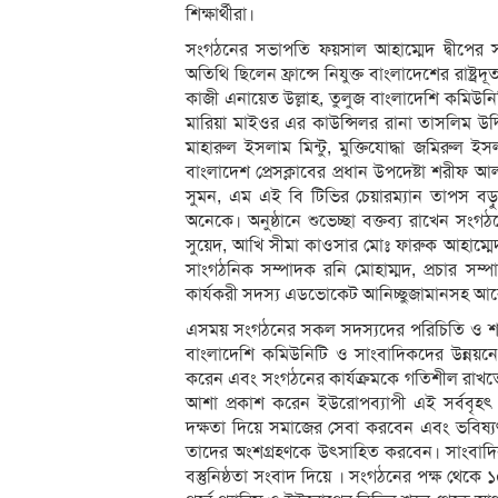
শিক্ষার্থীরা।
সংগঠনের সভাপতি ফয়সাল আহাম্মেদ দ্বীপের স
অতিথি ছিলেন ফ্রান্সে নিযুক্ত বাংলাদেশের রাষ্
কাজী এনায়েত উল্লাহ, তুলুজ বাংলাদেশি কমি
মারিয়া মাইওর এর কাউন্সিলর রানা তাসলিম উদ
মাহারুল ইসলাম মিন্টু, মুক্তিযোদ্ধা জমিরু
বাংলাদেশ প্রেসক্লাবের প্রধান উপদেষ্টা শরীফ 
সুমন, এম এই বি টিভির চেয়ারম্যান তাপস বড়
অনেকে। অনুষ্ঠানে শুভেচ্ছা বক্তব্য রাখেন সংগ
সুয়েদ, আখি সীমা কাওসার মোঃ ফারুক আহাম্মে
সাংগঠনিক সম্পাদক রনি মোহাম্মদ, প্রচার সম্
কার্যকরী সদস্য এডভোকেট আনিচ্ছুজামানসহ 
এসময় সংগঠনের সকল সদস্যদের পরিচিতি ও শপ
বাংলাদেশি কমিউনিটি ও সাংবাদিকদের উন্নয়নে 
করেন এবং সংগঠনের কার্যক্রমকে গতিশীল রাখতে 
আশা প্রকাশ করেন ইউরোপব্যাপী এই সর্ববৃহৎ
দক্ষতা দিয়ে সমাজের সেবা করবেন এবং ভবিষ্য
তাদের অংশগ্রহণকে উৎসাহিত করবেন। সাংবাদ
বস্তুনিষ্ঠতা সংবাদ দিয়ে । সংগঠনের পক্ষ থেকে ১০