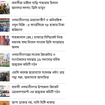
প্রবাসীরা চাইলে বাড়ি পাহারায় মিলবে
আনসার সদস্য: ডিসি মামুন
ওসমানীনগরে মেয়াদোত্তীর্ণ ও অনিবন্ধিত
ওষুধ বিক্রি : ৫ ফার্মেসিকে ৭৫ হাজার টাকা
জরিমানা
শাহজালাল (রহ.) মাজারে সিন্ডিকেট নিয়ে
ভয়াবহ তথ্য দিলেন সাবেক ডিসি সারোয়ার
আলম
ওসমানীনগরের সাবেক ক্রিকেটার ও
সংগঠকদের সমন্বয়ে ১৯ সদস্যের বর্ধিত
আহ্বায়ক কমিটি গঠন
এম‌সি কলেজ ছাত্রাবাসে সংঘবদ্ধ ধর্ষণ: রায়
পড়া শুরু, আদালতে আসামিরা
প্রবাসী ওসমানীনগর উপজেলা ক্রিকেট
ডেভেলপমেন্ট-এর আহ্বায়ক কমিটি গঠন
আপা ডাকায় নয়, বাসি মিষ্টি থাকায়