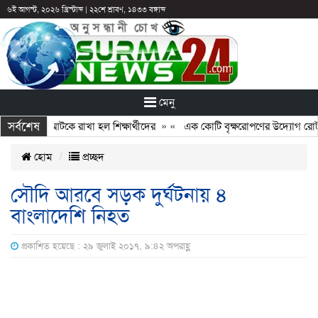
৬ই আগস্ট, ২০২৬ খ্রিস্টাব্দ
|
২২শে শ্রাবণ, ১৪৩৩ বঙ্গাব্দ
মেনু
সর্বশেষ
: ছুটির পরও আটকে রাখা হল শিক্ষার্থীদের
» «
এক কোটি বৃক্ষরোপণের উদ্যোগ রোটারি
হোম
প্রচ্ছদ
সৌদি আরবে সড়ক দুর্ঘটনায় ৪
বাংলাদেশি নিহত
প্রকাশিত হয়েছে : ২৯ জুলাই ২০১৭, ৯:৪২ অপরাহ্ণ