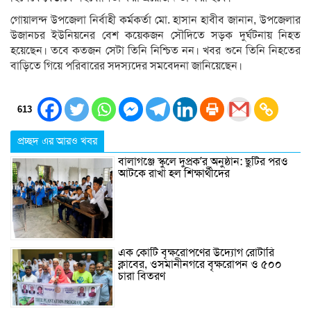
গোয়ালন্দ উপজেলা নির্বাহী কর্মকর্তা মো. হাসান হাবীব জানান, উপজেলার
উজানচর ইউনিয়নের বেশ কয়েকজন সৌদিতে সড়ক দুর্ঘটনায় নিহত
হয়েছেন। তবে কতজন সেটা তিনি নিশ্চিত নন। খবর শুনে তিনি নিহতের
বাড়িতে গিয়ে পরিবারের সদস্যদের সমবেদনা জানিয়েছেন।
613
প্রচ্ছদ এর আরও খবর
বালাগঞ্জে স্কুলে দুপ্রক’র অনুষ্ঠান: ছুটির পরও
আটকে রাখা হল শিক্ষার্থীদের
এক কোটি বৃক্ষরোপণের উদ্যোগ রোটারি
ক্লাবের, ওসমানীনগরে বৃক্ষরোপন ও ৫০০
চারা বিতরণ