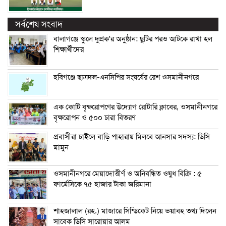
সর্বশেষ সংবাদ
বালাগঞ্জে স্কুলে দুপ্রক’র অনুষ্ঠান: ছুটির পরও আটকে রাখা হল
শিক্ষার্থীদের
হবিগঞ্জে ছাত্রদল-এনসিপির সংঘর্ষের রেশ ওসমানীনগরে
এক কোটি বৃক্ষরোপণের উদ্যোগ রোটারি ক্লাবের, ওসমানীনগরে
বৃক্ষরোপন ও ৫০০ চারা বিতরণ
প্রবাসীরা চাইলে বাড়ি পাহারায় মিলবে আনসার সদস্য: ডিসি
মামুন
ওসমানীনগরে মেয়াদোত্তীর্ণ ও অনিবন্ধিত ওষুধ বিক্রি : ৫
ফার্মেসিকে ৭৫ হাজার টাকা জরিমানা
শাহজালাল (রহ.) মাজারে সিন্ডিকেট নিয়ে ভয়াবহ তথ্য দিলেন
সাবেক ডিসি সারোয়ার আলম