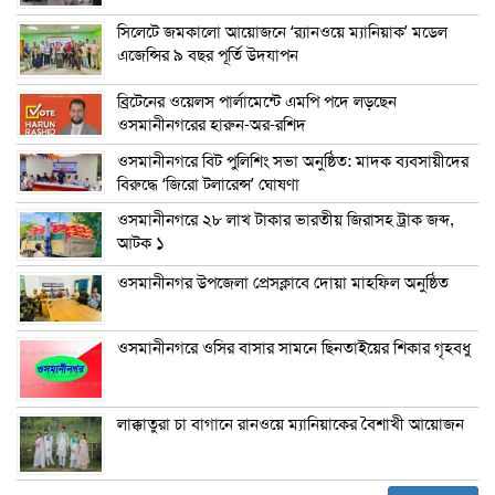
সিলেটে জমকালো আয়োজনে ‘র‍্যানওয়ে ম্যানিয়াক’ মডেল
এজেন্সির ৯ বছর পূর্তি উদযাপন
ব্রিটেনের ওয়েলস পার্লামেন্টে এমপি পদে লড়ছেন
ওসমানীনগরের হারুন-অর-রশিদ
ওসমানীনগরে বিট পুলিশিং সভা অনুষ্ঠিত: মাদক ব্যবসায়ীদের
বিরুদ্ধে ‘জিরো টলারেন্স’ ঘোষণা
ওসমানীনগরে ২৮ লাখ টাকার ভারতীয় জিরাসহ ট্রাক জব্দ,
আটক ১
ওসমানীনগর উপজেলা প্রেসক্লাবে দোয়া মাহফিল অনুষ্ঠিত
ওসমানীনগরে ওসির বাসার সামনে ছিনতাইয়ের শিকার গৃহবধু
লাক্কাতুরা চা বাগানে রানওয়ে ম্যানিয়াকের বৈশাখী আয়োজন