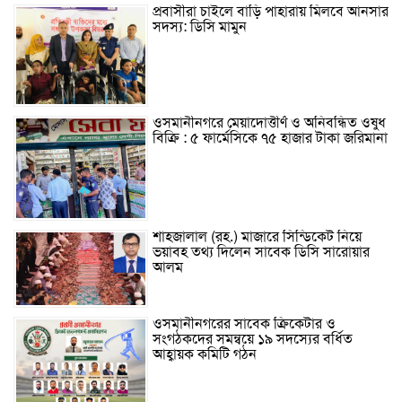
প্রবাসীরা চাইলে বাড়ি পাহারায় মিলবে আনসার
সদস্য: ডিসি মামুন
ওসমানীনগরে মেয়াদোত্তীর্ণ ও অনিবন্ধিত ওষুধ
বিক্রি : ৫ ফার্মেসিকে ৭৫ হাজার টাকা জরিমানা
শাহজালাল (রহ.) মাজারে সিন্ডিকেট নিয়ে
ভয়াবহ তথ্য দিলেন সাবেক ডিসি সারোয়ার
আলম
ওসমানীনগরের সাবেক ক্রিকেটার ও
সংগঠকদের সমন্বয়ে ১৯ সদস্যের বর্ধিত
আহ্বায়ক কমিটি গঠন