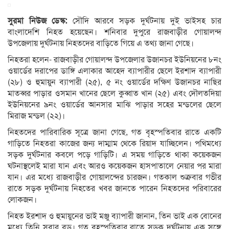
সুরমা নিউজ ডেস্ক:
সৌদি আরবে সড়ক দুর্ঘটনায় দুই ভাইসহ চার
বাংলাদেশি নিহত হয়েছেন। শনিবার দুপুরে রাজবাড়ীর গোয়ালন্দ
উপজেলায় দুর্ঘটনায় নিহতদের বাড়িতে গিয়ে এ তথ্য জানা গেছে।
নিহতরা হলেন- রাজবাড়ীর গোয়ালন্দ উপজেলার উজানচর ইউনিয়নের ৮নং
ওয়ার্ডের দরাপের ডাঙ্গি এলাকার আহেদ ব্যাপারীর ছেলে ইরশাদ ব্যাপারী
(২৮) ও হুমায়ুন ব্যাপারী (২৫), ৫ নং ওয়ার্ডের দক্ষিণ উজানচর নাছির
মাতব্বর পাড়ার ওসমান খানের ছেলে কুব্বাত খান (২৫) এবং দৌলতদিয়া
ইউনিয়নের ৯নং ওয়ার্ডের আনসার মাঝি পাড়ার সহের মন্ডলের ছেলে
মিরাজ মন্ডল (২২)।
নিহতদের পারিবারিক সূত্রে জানা গেছে, গত বৃহস্পতিবার রাতে একটি
গাড়িতে নিহতরা কাজের জন্য দাম্মাম থেকে রিয়াদ যাচ্ছিলেন। পথিমধ্যে
সড়ক দুর্ঘটনার কবলে পড়ে গাড়িটি। এ সময় গাড়িতে থাকা কয়েকজন
ঘটনাস্থলেই মারা যান এবং আরও কয়েকজন হাসপাতালে নেয়ার পর মারা
যান। এর মধ্যে রাজবাড়ীর গোয়ালন্দের চারজন। গতকাল শুক্রবার গভীর
রাতে সড়ক দুর্ঘটনায় নিহতের খবর জানতে পারেন নিহতদের পরিবারের
লোকজন।
নিহত ইরশাদ ও হুমায়ুনের ভাই মঞ্জু ব্যাপারী জানান, তিন ভাই এক বোনের
মধ্যে তিনি সবার বড়। গত বৃহস্পতিবার রাতে সড়ক দুর্ঘটনায় এক সঙ্গে