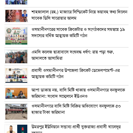
শাহজালাল (রহ.) মাজারে সিন্ডিকেট নিয়ে ভয়াবহ তথ্য দিলেন
সাবেক ডিসি সারোয়ার আলম
ওসমানীনগরের সাবেক ক্রিকেটার ও সংগঠকদের সমন্বয়ে ১৯
সদস্যের বর্ধিত আহ্বায়ক কমিটি গঠন
এম‌সি কলেজ ছাত্রাবাসে সংঘবদ্ধ ধর্ষণ: রায় পড়া শুরু,
আদালতে আসামিরা
প্রবাসী ওসমানীনগর উপজেলা ক্রিকেট ডেভেলপমেন্ট-এর
আহ্বায়ক কমিটি গঠন
আপা ডাকায় নয়, বাসি মিষ্টি থাকায় ওসমানীনগরে বনফুলকে
জরিমানা: সংবাদ সম্মেলনে ইউএনও
ওসমানীনগরে বাসি মিষ্টি বিক্রির অভিযোগে বনফুলকে ৫০
হাজার টাকা জরিমানা
উমরপুর ইউনিয়নে সম্ভাব্য প্রার্থী যুক্তরাজ্য প্রবাসী খালেদুর
রহমান