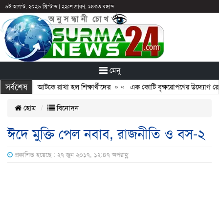
৬ই আগস্ট, ২০২৬ খ্রিস্টাব্দ
|
২২শে শ্রাবণ, ১৪৩৩ বঙ্গাব্দ
মেনু
সর্বশেষ
ঠান: ছুটির পরও আটকে রাখা হল শিক্ষার্থীদের
» «
এক কোটি বৃক্ষরোপণের উদ্যোগ রোটার
হোম
বিনোদন
ঈদে মুক্তি পেল নবাব, রাজনীতি ও বস-২
প্রকাশিত হয়েছে : ২৭ জুন ২০১৭, ১২:৪৭ অপরাহ্ণ