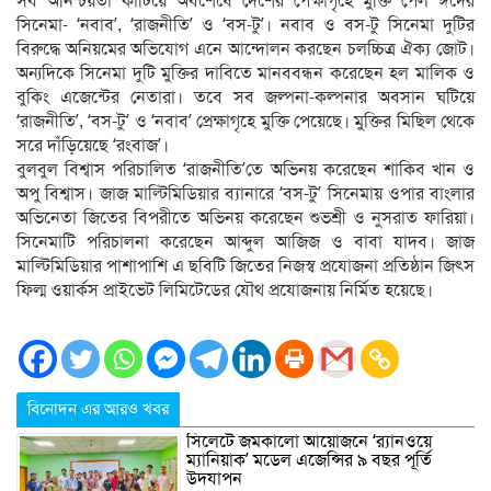
সব অনিশ্চয়তা কাটিয়ে অবশেষে দেশের পেক্ষাগৃহে মুক্তি পেল ঈদের
সিনেমা- ‘নবাব’, ‘রাজনীতি’ ও ‘বস-টু’। নবাব ও বস-টু সিনেমা দুটির
বিরুদ্ধে অনিয়মের অভিযোগ এনে আন্দোলন করছেন চলচ্চিত্র ঐক্য জোট।
অন্যদিকে সিনেমা দুটি মুক্তির দাবিতে মানববন্ধন করেছেন হল মালিক ও
বুকিং এজেন্টের নেতারা। তবে সব জল্পনা-কল্পনার অবসান ঘটিয়ে
‘রাজনীতি’, ‘বস-টু’ ও ‘নবাব’ প্রেক্ষাগৃহে মুক্তি পেয়েছে। মুক্তির মিছিল থেকে
সরে দাঁড়িয়েছে ‘রংবাজ’।
বুলবুল বিশ্বাস পরিচালিত ‘রাজনীতি’তে অভিনয় করেছেন শাকিব খান ও
অপু বিশ্বাস। জাজ মাল্টিমিডিয়ার ব্যানারে ‘বস-টু’ সিনেমায় ওপার বাংলার
অভিনেতা জিতের বিপরীতে অভিনয় করেছেন শুভশ্রী ও নুসরাত ফারিয়া।
সিনেমাটি পরিচালনা করেছেন আব্দুল আজিজ ও বাবা যাদব। জাজ
মাল্টিমিডিয়ার পাশাপাশি এ ছবিটি জিতের নিজস্ব প্রযোজনা প্রতিষ্ঠান জিৎস
ফিল্ম ওয়ার্কস প্রাইভেট লিমিটেডের যৌথ প্রযোজনায় নির্মিত হয়েছে।
বিনোদন এর আরও খবর
সিলেটে জমকালো আয়োজনে ‘র‍্যানওয়ে
ম্যানিয়াক’ মডেল এজেন্সির ৯ বছর পূর্তি
উদযাপন