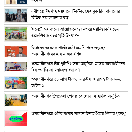
নবীগঞ্জে ঈদগাহ ময়দানে টিকটক, ফেসবুক রিল বানানোর
হিড়িক সমালোচনার ঝড়
সিলেটে জমকালো আয়োজনে ‘র‍্যানওয়ে ম্যানিয়াক’ মডেল
এজেন্সির ৯ বছর পূর্তি উদযাপন
ব্রিটেনের ওয়েলস পার্লামেন্টে এমপি পদে লড়ছেন
ওসমানীনগরের হারুন-অর-রশিদ
ওসমানীনগরে বিট পুলিশিং সভা অনুষ্ঠিত: মাদক ব্যবসায়ীদের
বিরুদ্ধে ‘জিরো টলারেন্স’ ঘোষণা
ওসমানীনগরে ২৮ লাখ টাকার ভারতীয় জিরাসহ ট্রাক জব্দ,
আটক ১
ওসমানীনগর উপজেলা প্রেসক্লাবে দোয়া মাহফিল অনুষ্ঠিত
ওসমানীনগরে ওসির বাসার সামনে ছিনতাইয়ের শিকার গৃহবধু