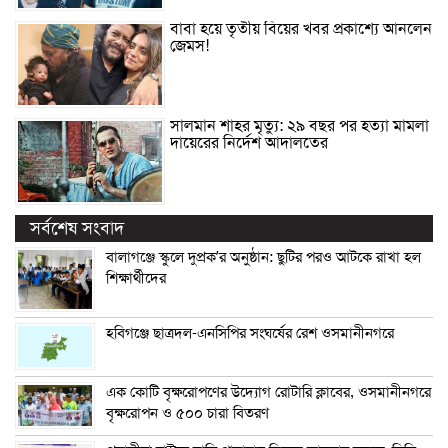
বাবা হয়ে তৃতীয় বিয়ের খবর প্রকাশ্যে আনলেন
জেমস!
সালমান শাহর মৃত্যু: ২৯ বছর পর হত্যা মামলা
দায়েরের নির্দেশ আদালতের
সর্বশেষ সংবাদ
বালাগঞ্জে স্কুলে দুপ্রক’র অনুষ্ঠান: ছুটির পরও আটকে রাখা হল
শিক্ষার্থীদের
হবিগঞ্জে ছাত্রদল-এনসিপির সংঘর্ষের রেশ ওসমানীনগরে
এক কোটি বৃক্ষরোপণের উদ্যোগ রোটারি ক্লাবের, ওসমানীনগরে
বৃক্ষরোপন ও ৫০০ চারা বিতরণ