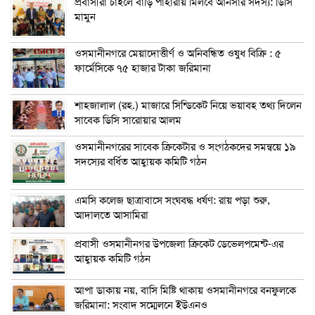
প্রবাসীরা চাইলে বাড়ি পাহারায় মিলবে আনসার সদস্য: ডিসি
মামুন
ওসমানীনগরে মেয়াদোত্তীর্ণ ও অনিবন্ধিত ওষুধ বিক্রি : ৫
ফার্মেসিকে ৭৫ হাজার টাকা জরিমানা
শাহজালাল (রহ.) মাজারে সিন্ডিকেট নিয়ে ভয়াবহ তথ্য দিলেন
সাবেক ডিসি সারোয়ার আলম
ওসমানীনগরের সাবেক ক্রিকেটার ও সংগঠকদের সমন্বয়ে ১৯
সদস্যের বর্ধিত আহ্বায়ক কমিটি গঠন
এম‌সি কলেজ ছাত্রাবাসে সংঘবদ্ধ ধর্ষণ: রায় পড়া শুরু,
আদালতে আসামিরা
প্রবাসী ওসমানীনগর উপজেলা ক্রিকেট ডেভেলপমেন্ট-এর
আহ্বায়ক কমিটি গঠন
আপা ডাকায় নয়, বাসি মিষ্টি থাকায় ওসমানীনগরে বনফুলকে
জরিমানা: সংবাদ সম্মেলনে ইউএনও