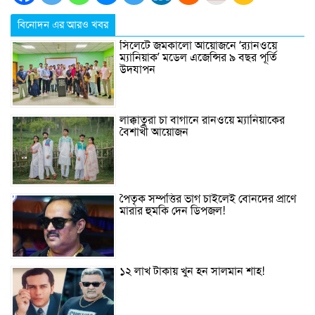
বিনোদন এর আরও খবর
সিলেটে জমকালো আয়োজনে ‘র‍্যানওয়ে
ম্যানিয়াক’ মডেল এজেন্সির ৯ বছর পূর্তি
উদযাপন
লাক্কাতুরা চা বাগানে রানওয়ে ম্যানিয়াকের
বৈশাখী আয়োজন
পৈতৃক সম্পত্তির ভাগ চাইলেই বোনদের প্রাণে
মারার হুমকি দেন ডিপজল!
১২ লাখ টাকায় খুন হন সালমান শাহ!