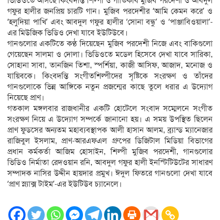
ভিডিওতে আসছে কিংবদন্তি শিল্পী ও গীতিকবি মুজিব পরদেশী ও আবদুল
গফুর হালীর জনপ্রিয় চারটি গান। মুজিব পরদেশীর ‘আমি কেমন করে’ ও
‘হলুদিয়া পাখি’ এবং আবদুল গফুর হালীর ‘সোনা বন্ধু’ ও ‘পাঞ্জাবিওয়ালা’-
এর মিউজিক ভিডিও দেখা যাবে ইউটিউবে।
গানগুলোর একটিতে কণ্ঠ দিয়েছেন মুজিব পরদেশী নিজে এবং বাকিগুলো
গেয়েছেন সালমা ও দোলা। ভিডিওতে মডেল হিসেবে দেখা যাবে সারিকা,
সোহানা সাবা, তানজিন তিশা, স্পর্শিয়া, কাজী আসিফ, আজাদ, মনোজ ও
যায়িবকে। কিংবদন্তি সংগীতশিল্পীদের সৃষ্টিকে সংরক্ষণ ও তাঁদের
গানগুলোকে ভিন্ন আঙ্গিকে নতুন প্রজন্মের কাছে তুলে ধরার এ উদ্যোগ
নিয়েছে প্রাণ।
গতকাল মঙ্গলবার রাজধানীর একটি হোটেলে সংবাদ সম্মেলনে সংগীত
সংরক্ষণ নিয়ে এ উদ্যোগ সম্পর্কে জানানো হয়। এ সময় উপস্থিত ছিলেন
প্রাণ ফুডসের অন্যতম মহাব্যবস্থাপক আলী হাসান আলম, ব্র্যান্ড ম্যানেজার
রাজিবুল ইসলাম, প্রাণ-আরএফএল গ্রুপের ডিজিটাল মিডিয়া বিভাগের
প্রধান কর্মকর্তা আজিম হোসাইন, শিল্পী মুজিব পরদেশী, গানগুলোর
ভিডিও নির্মাতা রেদওয়ান রনি, আবদুল গফুর হালী ইনস্টিটিউটের সাধারণ
সম্পাদক নাসির উদ্দীন হায়দার প্রমুখ। ঈদুল ফিতরে গানগুলো দেখা যাবে
‘প্রাণ স্ন্যাক্স টাইম’-এর ইউটিউব চ্যানেলে।