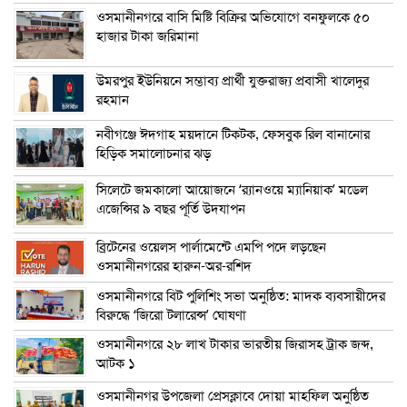
ওসমানীনগরে বাসি মিষ্টি বিক্রির অভিযোগে বনফুলকে ৫০
হাজার টাকা জরিমানা
উমরপুর ইউনিয়নে সম্ভাব্য প্রার্থী যুক্তরাজ্য প্রবাসী খালেদুর
রহমান
নবীগঞ্জে ঈদগাহ ময়দানে টিকটক, ফেসবুক রিল বানানোর
হিড়িক সমালোচনার ঝড়
সিলেটে জমকালো আয়োজনে ‘র‍্যানওয়ে ম্যানিয়াক’ মডেল
এজেন্সির ৯ বছর পূর্তি উদযাপন
ব্রিটেনের ওয়েলস পার্লামেন্টে এমপি পদে লড়ছেন
ওসমানীনগরের হারুন-অর-রশিদ
ওসমানীনগরে বিট পুলিশিং সভা অনুষ্ঠিত: মাদক ব্যবসায়ীদের
বিরুদ্ধে ‘জিরো টলারেন্স’ ঘোষণা
ওসমানীনগরে ২৮ লাখ টাকার ভারতীয় জিরাসহ ট্রাক জব্দ,
আটক ১
ওসমানীনগর উপজেলা প্রেসক্লাবে দোয়া মাহফিল অনুষ্ঠিত