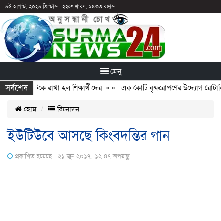
৬ই আগস্ট, ২০২৬ খ্রিস্টাব্দ
|
২২শে শ্রাবণ, ১৪৩৩ বঙ্গাব্দ
মেনু
সর্বশেষ
 ছুটির পরও আটকে রাখা হল শিক্ষার্থীদের
» «
এক কোটি বৃক্ষরোপণের উদ্যোগ রোটারি ক
হোম
বিনোদন
ইউটিউবে আসছে কিংবদন্তির গান
প্রকাশিত হয়েছে : ২১ জুন ২০১৭, ১২:৪৭ অপরাহ্ণ