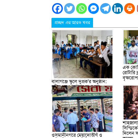
প্রচ্ছদ এর আরও খবর
এক কোটি
রোটারি 
বৃক্ষরো
বালাগঞ্জে স্কুলে দুপ্রক’র অনুষ্ঠান:
ছুটির পরও আটকে রাখা হল
শিক্ষার্থীদের
শাহজালা
সিন্ডিকে
দিলেন স
ওসমানীনগরে মেয়াদোত্তীর্ণ ও