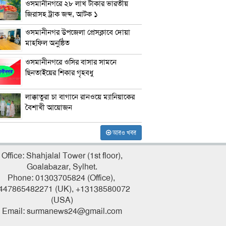
ওসমানীনগরে ২৮ লাখ টাকার ভারতীয়
জিরাসহ ট্রাক জব্দ, আটক ১
ওসমানীনগর উপজেলা প্রেসক্লাবে দোয়া
মাহফিল অনুষ্ঠিত
ওসমানীনগরে ওসির বাসার সামনে
ছিনতাইয়ের শিকার গৃহবধু
লাক্কাতুরা চা বাগানে রানওয়ে ম্যানিয়াকের
বৈশাখী আয়োজন
আরও খবর
Office: Shahjalal Tower (1st floor),
Goalabazar, Sylhet.
Phone: 01303705824 (Office),
447865482271 (UK), +13138580072
(USA)
Email: surmanews24@gmail.com