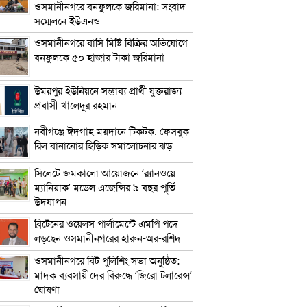
ওসমানীনগরে বনফুলকে জরিমানা: সংবাদ
সম্মেলনে ইউএনও
ওসমানীনগরে বাসি মিষ্টি বিক্রির অভিযোগে
বনফুলকে ৫০ হাজার টাকা জরিমানা
উমরপুর ইউনিয়নে সম্ভাব্য প্রার্থী যুক্তরাজ্য
প্রবাসী খালেদুর রহমান
নবীগঞ্জে ঈদগাহ ময়দানে টিকটক, ফেসবুক
রিল বানানোর হিড়িক সমালোচনার ঝড়
সিলেটে জমকালো আয়োজনে ‘র‍্যানওয়ে
ম্যানিয়াক’ মডেল এজেন্সির ৯ বছর পূর্তি
উদযাপন
ব্রিটেনের ওয়েলস পার্লামেন্টে এমপি পদে
লড়ছেন ওসমানীনগরের হারুন-অর-রশিদ
ওসমানীনগরে বিট পুলিশিং সভা অনুষ্ঠিত:
মাদক ব্যবসায়ীদের বিরুদ্ধে ‘জিরো টলারেন্স’
ঘোষণা