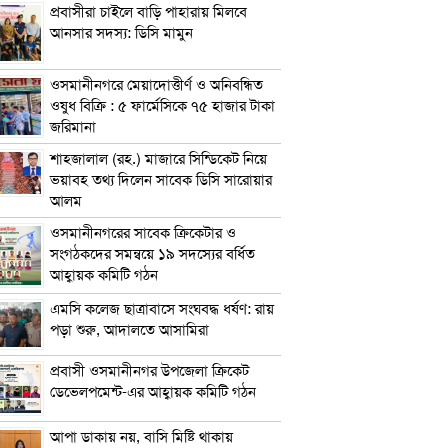
প্রবাসীরা চাইলে বাড়ি পাহারায় মিলবে
আনসার সদস্য: ডিসি মামুন
ওসমানীনগরে মেয়াদোত্তীর্ণ ও অনিবন্ধিত
ওষুধ বিক্রি : ৫ ফার্মেসিকে ৭৫ হাজার টাকা
জরিমানা
শাহজালাল (রহ.) মাজারে সিন্ডিকেট নিয়ে
ভয়াবহ তথ্য দিলেন সাবেক ডিসি সারোয়ার
আলম
ওসমানীনগরের সাবেক ক্রিকেটার ও
সংগঠকদের সমন্বয়ে ১৯ সদস্যের বর্ধিত
আহ্বায়ক কমিটি গঠন
এম‌সি কলেজ ছাত্রাবাসে সংঘবদ্ধ ধর্ষণ: রায়
পড়া শুরু, আদালতে আসামিরা
প্রবাসী ওসমানীনগর উপজেলা ক্রিকেট
ডেভেলপমেন্ট-এর আহ্বায়ক কমিটি গঠন
আপা ডাকায় নয়, বাসি মিষ্টি থাকায়