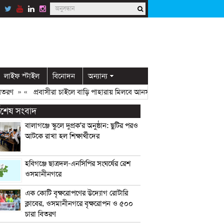
লাইফ স্টাইল
বিনোদন
অন্যান্য
ণ
» «
প্রবাসীরা চাইলে বাড়ি পাহারায় মিলবে আনসার সদস্য: ডিসি মামুন
» «
ওসম
্বশেষ সংবাদ
বালাগঞ্জে স্কুলে দুপ্রক’র অনুষ্ঠান: ছুটির পরও
আটকে রাখা হল শিক্ষার্থীদের
হবিগঞ্জে ছাত্রদল-এনসিপির সংঘর্ষের রেশ
ওসমানীনগরে
এক কোটি বৃক্ষরোপণের উদ্যোগ রোটারি
ক্লাবের, ওসমানীনগরে বৃক্ষরোপন ও ৫০০
চারা বিতরণ