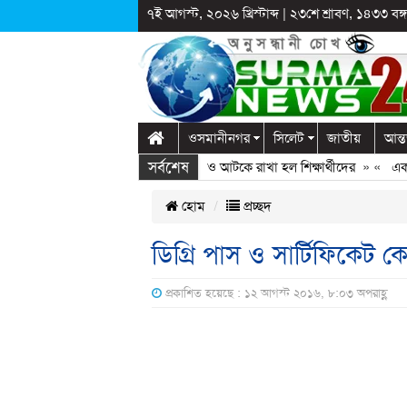
৭ই আগস্ট, ২০২৬ খ্রিস্টাব্দ
|
২৩শে শ্রাবণ, ১৪৩৩ বঙ্গা
ওসমানীনগর
সিলেট
জাতীয়
আন্ত
সর্বশেষ
লাগঞ্জে স্কুলে দুপ্রক’র অনুষ্ঠান: ছুটির পরও আটকে রাখা হল শিক্ষার্থীদের
» «
এক কোট
হোম
প্রচ্ছদ
ডিগ্রি পাস ও সার্টিফিকেট ক
প্রকাশিত হয়েছে : ১২ আগস্ট ২০১৬, ৮:০৩ অপরাহ্ণ