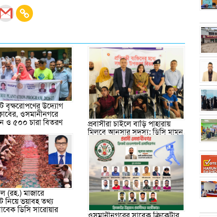
 বৃক্ষরোপণের উদ্যোগ
ক্লাবের, ওসমানীনগরে
পন ও ৫০০ চারা বিতরণ
প্রবাসীরা চাইলে বাড়ি পাহারায়
মিলবে আনসার সদস্য: ডিসি মামুন
ল (রহ.) মাজারে
ট নিয়ে ভয়াবহ তথ্য
াবেক ডিসি সারোয়ার
ওসমানীনগরের সাবেক ক্রিকেটার