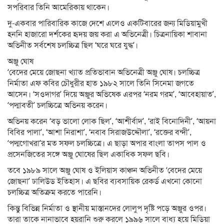
সপরিবার তিনি আমেরিকায় থাকেন।
দু-একবার পারিবারিক কাজে দেশে এলেও একটিবারের জন্য মিডিয়ামুখী
হননি হাজারো দর্শকের হৃদয় জয় করা এ অভিনেত্রী। চিত্রনায়িকা শাবানা
অভিনীত সর্বশেষ চলচ্চিত্র ছিল ‘ঘরে ঘরে যুদ্ধ’।
অঞ্জু ঘোষ
‘বেদের মেয়ে জোছনা খ্যাত প্রতিভাবান অভিনেত্রী অঞ্জু ঘোষ। চলচ্চিত্র
নির্মাতা এফ কবির চৌধুরীর হাত ১৯৮২ সালে তিনি সিনেমা জগতে
আসেন। ‘সওদাগর’ দিয়ে অঞ্জুর অভিষেক এরপর ‘নরম গরম’, ‘আবেহায়াত’,
‘পদ্মাবতী’ চলচ্চিত্রে অভিনয় করেন।
অভিনয় করেন ‘বড় ভালো লোক ছিল’, ‘আশীর্বাদ’, ‘রাই বিনোদিনী’, ‘আয়না
বিবির পালা’, ‘আশা নিরাশা’, ‘নবাব সিরাজউদ্দৌলা’, ‘রক্তের বন্দী’,
‘পদ্মগোখরা’র মত সফল চলচ্চিত্রে। এ ছাড়া অপার বাংলা তাপস পাল ও
প্রসেনজিতের সঙ্গে অঞ্জু ঘোষের ছিল একাধিক সফল ছবি।
তবে ১৯৮৯ সালে অঞ্জু ঘোষ ও ইলিয়াস কাঞ্চন অভিনীত ‘বেদের মেয়ে
জোছনা’ ঢালিউড ইতিহাস। এ ছবির ব্যবসায়িক রেকর্ড এখনো কোনো
চলচ্চিত্র অতিক্রম করতে পারেনি।
কিন্তু বিভিন্ন নির্মাতা ও স্থানীয় মাস্তানদের লোলুপ দৃষ্টি পড়ে অঞ্জুর ওপর।
তারা তাকে নানাভাবে হয়রানি শুরু করলে ১৯৯৬ সালে বাধ্য হয়ে মিডিয়া