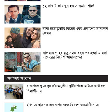
১২ লাখ টাকায় খুন হন সালমান শাহ!
বাবা হয়ে তৃতীয় বিয়ের খবর প্রকাশ্যে আনলেন
জেমস!
সালমান শাহর মৃত্যু: ২৯ বছর পর হত্যা মামলা
দায়েরের নির্দেশ আদালতের
সর্বশেষ সংবাদ
বালাগঞ্জে স্কুলে দুপ্রক’র অনুষ্ঠান: ছুটির পরও আটকে রাখা হল
শিক্ষার্থীদের
হবিগঞ্জে ছাত্রদল-এনসিপির সংঘর্ষের রেশ ওসমানীনগরে