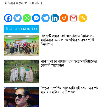
মিডিয়ার অন্তরালে চলে যান।
বিনোদন এর আরও খবর
সিলেটে জমকালো আয়োজনে ‘র‍্যানওয়ে
ম্যানিয়াক’ মডেল এজেন্সির ৯ বছর পূর্তি
উদযাপন
লাক্কাতুরা চা বাগানে রানওয়ে ম্যানিয়াকের
বৈশাখী আয়োজন
পৈতৃক সম্পত্তির ভাগ চাইলেই বোনদের প্রাণে
মারার হুমকি দেন ডিপজল!