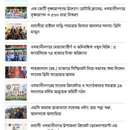
এক কোটি বৃক্ষরোপণের উদ্যোগ রোটারি ক্লাবের, ওসমানীনগরে
বৃক্ষরোপন ও ৫০০ চারা বিতরণ
প্রবাসীরা চাইলে বাড়ি পাহারায় মিলবে আনসার সদস্য: ডিসি
মামুন
ওসমানীনগরে মেয়াদোত্তীর্ণ ও অনিবন্ধিত ওষুধ বিক্রি : ৫
ফার্মেসিকে ৭৫ হাজার টাকা জরিমানা
শাহজালাল (রহ.) মাজারে সিন্ডিকেট নিয়ে ভয়াবহ তথ্য দিলেন
সাবেক ডিসি সারোয়ার আলম
ওসমানীনগরের সাবেক ক্রিকেটার ও সংগঠকদের সমন্বয়ে ১৯
সদস্যের বর্ধিত আহ্বায়ক কমিটি গঠন
এম‌সি কলেজ ছাত্রাবাসে সংঘবদ্ধ ধর্ষণ: রায় পড়া শুরু,
আদালতে আসামিরা
প্রবাসী ওসমানীনগর উপজেলা ক্রিকেট ডেভেলপমেন্ট-এর