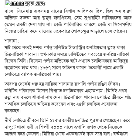
সুরমা ডেস্কঃ
বাংলা সিনেমায় একসময় যাদের বিশাল আধিপত্য ছিল, ছিল অসাধারণ
অভিনয় দক্ষতা আর তুমুল জনপ্রিয়তা, সেই সুপারহিট নায়িকাদের আজ
তেমন একটা দেখা যায় না। কেউ পারিবারিক কারণে, কেউ বা সিনেপর্দায়
নিজের চাহিদা কমে যাওয়ায় একেবারে লোকচক্ষুর আড়ালে চলে গেছেন।
শাবানা :
ষাট থেকে নব্বই দশক পর্যন্ত ঢালিউড ইন্ডাস্ট্রির জনপ্রিয়তার তুঙ্গে থাকা
চিত্রনায়িকা শাবানা। তখনকার সময়ে ঢালিউডের সবচেয়ে জনপ্রিয় নায়িকা
ছিলেন তিনি। সিনেমা পর্দায় অভিষেক ঘটে প্রখ্যাত চলচ্চিত্রকার আজিজুর
রহমানের হাত ধরে। ১৯৬৭ সালে অভিনয় করেন ‘চকোরী’ নামে একটি
চলচ্চিত্রে ব্যাপক জনপ্রিয়তা পায়।
তারপর থেকেই শুরু হয় নায়িকা শাবানার রূপালি পর্দায় রঙিন জীবন।
ছবিটির পরিচালক ছিলেন বিখ্যাত চলচ্চিত্রকার এহতেশাম। তিনিই প্রথম
রত্না নাম বদলে শাবানা নাম দেন। চিত্রনায়িকা শাবানা চলচ্চিত্র জীবনে পাঁচ
শতাধিক চলচ্চিত্রে অভিনয় করেছেন এবং ২৫টি চলচ্চিত্র প্রযোজনা
করেছেন।
দীর্ঘ চলচ্চিত্র জীবনে তিনি ১১বার জাতীয় চলচ্চিত্র পুরস্কার পেয়েছেন। তবে
দাপুটে থাকা গুণী এ শিল্পী ২০০০ সালে রূপালি জগত থেকে নিজেকে
আড়াল করে ফেলেন। মিডিয়া থেকে একেবারেই দূরে সরে যান। বর্তমানে