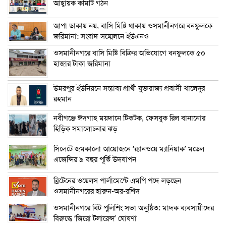
আহ্বায়ক কমিটি গঠন
আপা ডাকায় নয়, বাসি মিষ্টি থাকায় ওসমানীনগরে বনফুলকে
জরিমানা: সংবাদ সম্মেলনে ইউএনও
ওসমানীনগরে বাসি মিষ্টি বিক্রির অভিযোগে বনফুলকে ৫০
হাজার টাকা জরিমানা
উমরপুর ইউনিয়নে সম্ভাব্য প্রার্থী যুক্তরাজ্য প্রবাসী খালেদুর
রহমান
নবীগঞ্জে ঈদগাহ ময়দানে টিকটক, ফেসবুক রিল বানানোর
হিড়িক সমালোচনার ঝড়
সিলেটে জমকালো আয়োজনে ‘র‍্যানওয়ে ম্যানিয়াক’ মডেল
এজেন্সির ৯ বছর পূর্তি উদযাপন
ব্রিটেনের ওয়েলস পার্লামেন্টে এমপি পদে লড়ছেন
ওসমানীনগরের হারুন-অর-রশিদ
ওসমানীনগরে বিট পুলিশিং সভা অনুষ্ঠিত: মাদক ব্যবসায়ীদের
বিরুদ্ধে ‘জিরো টলারেন্স’ ঘোষণা