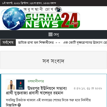
৮ই আগস্ট, ২০২৬ খ্রিস্টাব্দ
|
২৪শে শ্রাবণ, ১৪৩৩ বঙ্গাব্দ
মেনু
সর্বশেষ
ঠান: ছুটির পরও আটকে রাখা হল শিক্ষার্থীদের
» «
এক কোটি বৃক্ষরোপণের উদ্যোগ রোটা
সব সংবাদ
ওসমানীনগর
উমরপুর ইউনিয়নে সম্ভাব্য
৪:৫৬:১২, ৩১ মে ২০২৬
প্রার্থী যুক্তরাজ্য প্রবাসী খালেদুর রহমান
সবকিছু ঠিকঠাক থাকলে এই বৎসরের শেষের দিকে শুরু হবে নির্দলীয়
বিস্তারিত