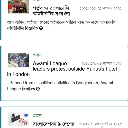
পর্তুগালে বাংলাদেশি
১০:৩৪:৩৩, ২১ নভেম্বর ২০২৫
কমিউনিটির সংবর্ধনা
আল আমিন, পর্তুগাল থেকে: পর্তুগালের মারিনা দাজ ওনদাসে বাংলাদেশি
কমিউনিটির
বিস্তারিত
প্রবাস
Awami League
৬:৩০:১২, ০৩ নভেম্বর ২০২৫
leaders protest outside Yunus’s hotel
in London
Banned from all political activities in Bangladesh, Awami
League
বিস্তারিত
প্রচ্ছদ
বাংলাদেশসহ ৯ দেশের
৬:২৪:৪১, ২০ সেপ্টেম্বর ২০২৫