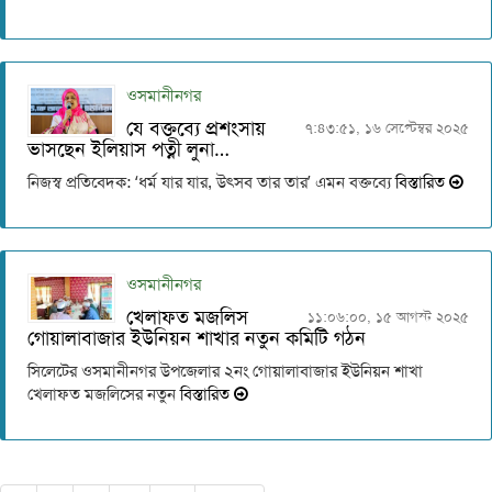
ওসমানীনগর
যে বক্তব্যে প্রশংসায়
৭:৪৩:৫১, ১৬ সেপ্টেম্বর ২০২৫
ভাসছেন ইলিয়াস পত্নী লুনা…
নিজস্ব প্রতিবেদক: ‘ধর্ম যার যার, উৎসব তার তার’ এমন বক্তব্যে
বিস্তারিত
ওসমানীনগর
খেলাফত মজলিস
১১:০৬:০০, ১৫ আগস্ট ২০২৫
গোয়ালাবাজার ইউনিয়ন শাখার নতুন কমিটি গঠন
সিলেটের ওসমানীনগর উপজেলার ২নং গোয়ালাবাজার ইউনিয়ন শাখা
খেলাফত মজলিসের নতুন
বিস্তারিত