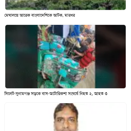
মেঘালয়ে আরেক বাংলাদেশিকে আটক, মারধর
সিলেট-সুনামগঞ্জ সড়কে বাস-অটোরিকশা সংঘর্ষে নিহত ২, আহত ৩