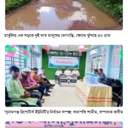
মার্কুলির এক সড়কে দুই লাখ মানুষের ভোগান্তি, ক্ষোভে ফুঁসছে ৫০ গ্রাম
‘সুনামগঞ্জ রিপোর্টার্স ইউনিটি’র নির্বাচন সম্পন্ন: সভাপতি শামীম, সম্পাদক জসীম