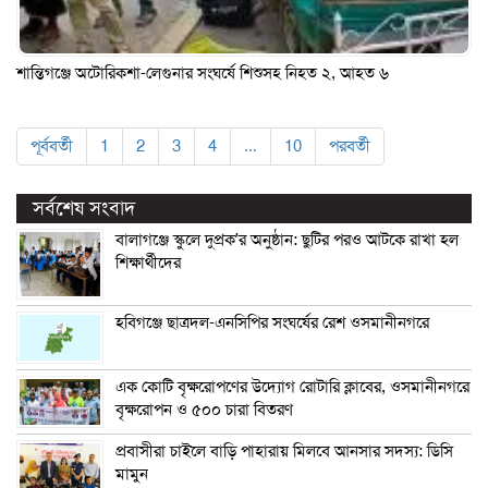
শান্তিগঞ্জে অটোরিকশা-লেগুনার সংঘর্ষে শিশুসহ নিহত ২, আহত ৬
পূর্ববর্তী
1
2
3
4
…
10
পরবর্তী
সর্বশেষ সংবাদ
বালাগঞ্জে স্কুলে দুপ্রক’র অনুষ্ঠান: ছুটির পরও আটকে রাখা হল
শিক্ষার্থীদের
হবিগঞ্জে ছাত্রদল-এনসিপির সংঘর্ষের রেশ ওসমানীনগরে
এক কোটি বৃক্ষরোপণের উদ্যোগ রোটারি ক্লাবের, ওসমানীনগরে
বৃক্ষরোপন ও ৫০০ চারা বিতরণ
প্রবাসীরা চাইলে বাড়ি পাহারায় মিলবে আনসার সদস্য: ডিসি
মামুন