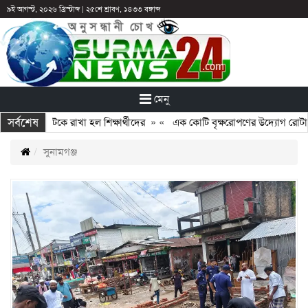
৯ই আগস্ট, ২০২৬ খ্রিস্টাব্দ
|
২৫শে শ্রাবণ, ১৪৩৩ বঙ্গাব্দ
মেনু
সর্বশেষ
র পরও আটকে রাখা হল শিক্ষার্থীদের
» «
এক কোটি বৃক্ষরোপণের উদ্যোগ রোটারি ক্লাব
সুনামগঞ্জ