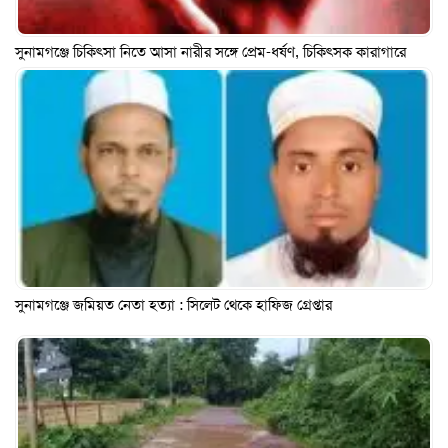
সুনামগঞ্জে চিকিৎসা নিতে আসা নারীর সঙ্গে প্রেম-ধর্ষণ, চিকিৎসক কারাগারে
সুনামগঞ্জে জমিয়ত নেতা হত্যা : সিলেট থেকে হাফিজ গ্রেপ্তার