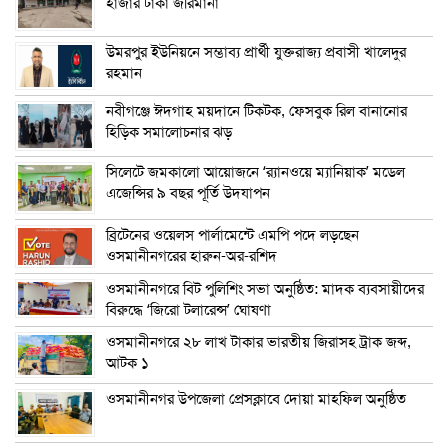
হাজার টাকা জরিমানা
উমরপুর ইউনিয়নে সম্ভাব্য প্রার্থী যুক্তরাজ্য প্রবাসী খালেদুর
রহমান
নবীগঞ্জে ঈদগাহ ময়দানে টিকটক, ফেসবুক রিল বানানোর
হিড়িক সমালোচনার ঝড়
সিলেটে জমকালো আয়োজনে ‘র‍্যানওয়ে ম্যানিয়াক’ মডেল
এজেন্সির ৯ বছর পূর্তি উদযাপন
ব্রিটেনের ওয়েলস পার্লামেন্টে এমপি পদে লড়ছেন
ওসমানীনগরের হারুন-অর-রশিদ
ওসমানীনগরে বিট পুলিশিং সভা অনুষ্ঠিত: মাদক ব্যবসায়ীদের
বিরুদ্ধে ‘জিরো টলারেন্স’ ঘোষণা
ওসমানীনগরে ২৮ লাখ টাকার ভারতীয় জিরাসহ ট্রাক জব্দ,
আটক ১
ওসমানীনগর উপজেলা প্রেসক্লাবে দোয়া মাহফিল অনুষ্ঠিত