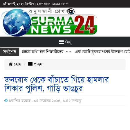
৬ই আগস্ট, ২০২৬ খ্রিস্টাব্দ
|
২২শে শ্রাবণ, ১৪৩৩ বঙ্গাব্দ
মেনু
সর্বশেষ
: ছুটির পরও আটকে রাখা হল শিক্ষার্থীদের
» «
এক কোটি বৃক্ষরোপণের উদ্যোগ রোটারি 
হোম
প্রচ্ছদ
জনরোষ থেকে বাঁচাতে গিয়ে হামলার
শিকার পুলিশ, গাড়ি ভাঙচুর
প্রকাশিত হয়েছে : ০৪ অক্টোবর ২০২৫, ৯:৪২ অপরাহ্ণ