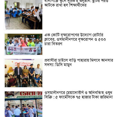
বালাগঞ্জে স্কুলে দুপ্রক’র অনুষ্ঠান: ছুটির পরও
আটকে রাখা হল শিক্ষার্থীদের
এক কোটি বৃক্ষরোপণের উদ্যোগ রোটারি
ক্লাবের, ওসমানীনগরে বৃক্ষরোপন ও ৫০০
চারা বিতরণ
প্রবাসীরা চাইলে বাড়ি পাহারায় মিলবে আনসার
সদস্য: ডিসি মামুন
ওসমানীনগরে মেয়াদোত্তীর্ণ ও অনিবন্ধিত ওষুধ
বিক্রি : ৫ ফার্মেসিকে ৭৫ হাজার টাকা জরিমানা