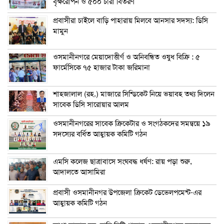
বৃক্ষরোপন ও ৫০০ চারা বিতরণ
প্রবাসীরা চাইলে বাড়ি পাহারায় মিলবে আনসার সদস্য: ডিসি
মামুন
ওসমানীনগরে মেয়াদোত্তীর্ণ ও অনিবন্ধিত ওষুধ বিক্রি : ৫
ফার্মেসিকে ৭৫ হাজার টাকা জরিমানা
শাহজালাল (রহ.) মাজারে সিন্ডিকেট নিয়ে ভয়াবহ তথ্য দিলেন
সাবেক ডিসি সারোয়ার আলম
ওসমানীনগরের সাবেক ক্রিকেটার ও সংগঠকদের সমন্বয়ে ১৯
সদস্যের বর্ধিত আহ্বায়ক কমিটি গঠন
এম‌সি কলেজ ছাত্রাবাসে সংঘবদ্ধ ধর্ষণ: রায় পড়া শুরু,
আদালতে আসামিরা
প্রবাসী ওসমানীনগর উপজেলা ক্রিকেট ডেভেলপমেন্ট-এর
আহ্বায়ক কমিটি গঠন