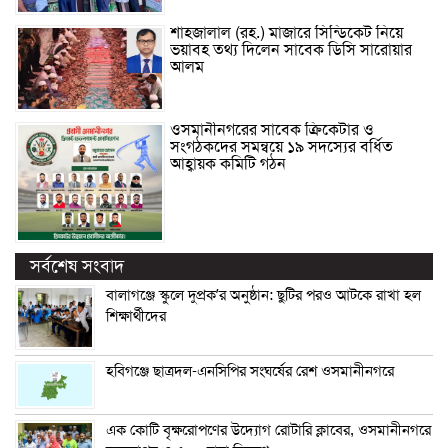
শাহজালাল (রহ.) মাজারে সিন্ডিকেট নিয়ে
ভয়াবহ তথ্য দিলেন সাবেক ডিসি সারোয়ার
আলম
ওসমানীনগরের সাবেক ক্রিকেটার ও
সংগঠকদের সমন্বয়ে ১৯ সদস্যের বর্ধিত
আহ্বায়ক কমিটি গঠন
সর্বশেষ সংবাদ
বালাগঞ্জে স্কুলে দুপ্রক’র অনুষ্ঠান: ছুটির পরও আটকে রাখা হল
শিক্ষার্থীদের
হবিগঞ্জে ছাত্রদল-এনসিপির সংঘর্ষের রেশ ওসমানীনগরে
এক কোটি বৃক্ষরোপণের উদ্যোগ রোটারি ক্লাবের, ওসমানীনগরে