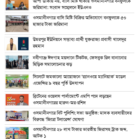
আপা ডাকায় নয়, বাসি মিষ্টি থাকায় ওসমানীনগরে বনফুলকে
জরিমানা: সংবাদ সম্মেলনে ইউএনও
ওসমানীনগরে বাসি মিষ্টি বিক্রির অভিযোগে বনফুলকে ৫০
হাজার টাকা জরিমানা
উমরপুর ইউনিয়নে সম্ভাব্য প্রার্থী যুক্তরাজ্য প্রবাসী খালেদুর
রহমান
নবীগঞ্জে ঈদগাহ ময়দানে টিকটক, ফেসবুক রিল বানানোর
হিড়িক সমালোচনার ঝড়
সিলেটে জমকালো আয়োজনে ‘র‍্যানওয়ে ম্যানিয়াক’ মডেল
এজেন্সির ৯ বছর পূর্তি উদযাপন
ব্রিটেনের ওয়েলস পার্লামেন্টে এমপি পদে লড়ছেন
ওসমানীনগরের হারুন-অর-রশিদ
ওসমানীনগরে বিট পুলিশিং সভা অনুষ্ঠিত: মাদক ব্যবসায়ীদের
বিরুদ্ধে ‘জিরো টলারেন্স’ ঘোষণা
ওসমানীনগরে ২৮ লাখ টাকার ভারতীয় জিরাসহ ট্রাক জব্দ,
আটক ১