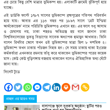
এর চেয়ে কিছু বেশি মাত্রার ভূমিকম্প হয়। এলাকাটি ক্রমেই ঝুঁকিপূর্ণ হয়ে
যাচ্ছে।
এই ডাউকি ফল্টে ১৭৮৭ সালের ভূমিকম্পে ব্রহ্মপুত্রের গতিপথ পরিবর্তন
হয়ে যায়। আবার এর ১১০ বছর পর ১৮৯৭ সালে ‘গ্রেট ইন্ডিয়া
আর্থকোয়েক’ নামে পরিচিতি ভূমিকম্পও এখানে হয়। এর ফলে শুধু আসাম
ও মেঘালয় নয়, ঢাকা শহরও ক্ষতিগ্রস্ত হয় বলে জানান ঢাকা
বিশ্ববিদ্যালয়ের ভূতত্ব বিভাগের সাবেক অধ্যাপক হুমায়ুন আখতার। তিনি
বলেন রিখটার স্কেলে তখন ওই ভূমিকম্পের মাত্রা ছিল ৮ দশমিক ২।
ভূমিকম্পে তখন ঢাকায় পাঁচজন নিহত হন। সে সময় ঢাকায় থাকা ইংরেজ
কর্মকর্তারা এখনকার রমনায় তাঁবু করে থাকতেন ভূমিকম্পের পরের কয়েক
মাস। কেউ কেউ বুড়িগঙ্গায় বজরায় থাকতেন বলেও ঐতিহাসিক তথ্য ঘেঁটে
জানা যায়।
সিলেট টুডে
প্রচ্ছদ এর আরও খবর
বালাগঞ্জে স্কুলে দুপ্রক’র অনুষ্ঠান: ছুটির পরও