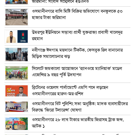
জরিমানা: সংবাদ সম্মেলনে ইউএনও
ওসমানীনগরে বাসি মিষ্টি বিক্রির অভিযোগে বনফুলকে ৫০
হাজার টাকা জরিমানা
উমরপুর ইউনিয়নে সম্ভাব্য প্রার্থী যুক্তরাজ্য প্রবাসী খালেদুর
রহমান
নবীগঞ্জে ঈদগাহ ময়দানে টিকটক, ফেসবুক রিল বানানোর
হিড়িক সমালোচনার ঝড়
সিলেটে জমকালো আয়োজনে ‘র‍্যানওয়ে ম্যানিয়াক’ মডেল
এজেন্সির ৯ বছর পূর্তি উদযাপন
ব্রিটেনের ওয়েলস পার্লামেন্টে এমপি পদে লড়ছেন
ওসমানীনগরের হারুন-অর-রশিদ
ওসমানীনগরে বিট পুলিশিং সভা অনুষ্ঠিত: মাদক ব্যবসায়ীদের
বিরুদ্ধে ‘জিরো টলারেন্স’ ঘোষণা
ওসমানীনগরে ২৮ লাখ টাকার ভারতীয় জিরাসহ ট্রাক জব্দ,
আটক ১