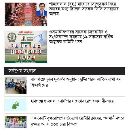
শাহজালাল (রহ.) মাজারে সিন্ডিকেট নিয়ে
ভয়াবহ তথ্য দিলেন সাবেক ডিসি সারোয়ার
আলম
ওসমানীনগরের সাবেক ক্রিকেটার ও
সংগঠকদের সমন্বয়ে ১৯ সদস্যের বর্ধিত
আহ্বায়ক কমিটি গঠন
সর্বশেষ সংবাদ
বালাগঞ্জে স্কুলে দুপ্রক’র অনুষ্ঠান: ছুটির পরও আটকে রাখা হল
শিক্ষার্থীদের
হবিগঞ্জে ছাত্রদল-এনসিপির সংঘর্ষের রেশ ওসমানীনগরে
এক কোটি বৃক্ষরোপণের উদ্যোগ রোটারি ক্লাবের, ওসমানীনগরে
বৃক্ষরোপন ও ৫০০ চারা বিতরণ