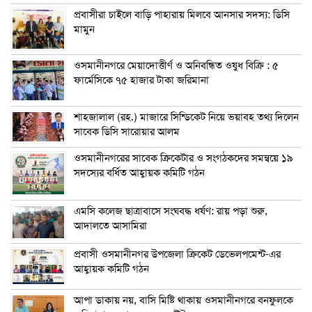
প্রবাসীরা চাইলে বাড়ি পাহারায় মিলবে আনসার সদস্য: ডিসি
মামুন
ওসমানীনগরে মেয়াদোত্তীর্ণ ও অনিবন্ধিত ওষুধ বিক্রি : ৫
ফার্মেসিকে ৭৫ হাজার টাকা জরিমানা
শাহজালাল (রহ.) মাজারে সিন্ডিকেট নিয়ে ভয়াবহ তথ্য দিলেন
সাবেক ডিসি সারোয়ার আলম
ওসমানীনগরের সাবেক ক্রিকেটার ও সংগঠকদের সমন্বয়ে ১৯
সদস্যের বর্ধিত আহ্বায়ক কমিটি গঠন
এম‌সি কলেজ ছাত্রাবাসে সংঘবদ্ধ ধর্ষণ: রায় পড়া শুরু,
আদালতে আসামিরা
প্রবাসী ওসমানীনগর উপজেলা ক্রিকেট ডেভেলপমেন্ট-এর
আহ্বায়ক কমিটি গঠন
আপা ডাকায় নয়, বাসি মিষ্টি থাকায় ওসমানীনগরে বনফুলকে