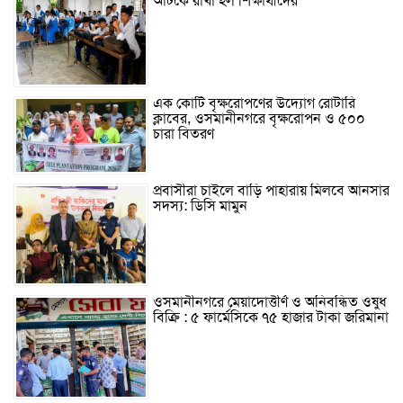
আটকে রাখা হল শিক্ষার্থীদের
এক কোটি বৃক্ষরোপণের উদ্যোগ রোটারি
ক্লাবের, ওসমানীনগরে বৃক্ষরোপন ও ৫০০
চারা বিতরণ
প্রবাসীরা চাইলে বাড়ি পাহারায় মিলবে আনসার
সদস্য: ডিসি মামুন
ওসমানীনগরে মেয়াদোত্তীর্ণ ও অনিবন্ধিত ওষুধ
বিক্রি : ৫ ফার্মেসিকে ৭৫ হাজার টাকা জরিমানা