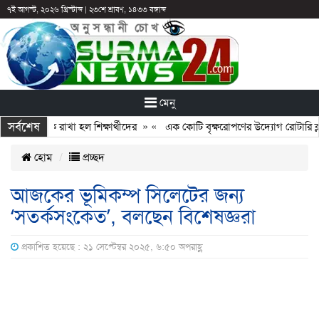
৭ই আগস্ট, ২০২৬ খ্রিস্টাব্দ
|
২৩শে শ্রাবণ, ১৪৩৩ বঙ্গাব্দ
মেনু
সর্বশেষ
ির পরও আটকে রাখা হল শিক্ষার্থীদের
» «
এক কোটি বৃক্ষরোপণের উদ্যোগ রোটারি ক্লা
হোম
প্রচ্ছদ
আজকের ভূমিকম্প সিলেটের জন্য
‘সতর্কসংকেত’, বলছেন বিশেষজ্ঞরা
প্রকাশিত হয়েছে : ২১ সেপ্টেম্বর ২০২৫, ৬:৫০ অপরাহ্ণ