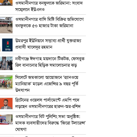
ওসমানীনগরে বনফুলকে জরিমানা: সংবাদ
সম্মেলনে ইউএনও
ওসমানীনগরে বাসি মিষ্টি বিক্রির অভিযোগে
বনফুলকে ৫০ হাজার টাকা জরিমানা
উমরপুর ইউনিয়নে সম্ভাব্য প্রার্থী যুক্তরাজ্য
প্রবাসী খালেদুর রহমান
নবীগঞ্জে ঈদগাহ ময়দানে টিকটক, ফেসবুক
রিল বানানোর হিড়িক সমালোচনার ঝড়
সিলেটে জমকালো আয়োজনে ‘র‍্যানওয়ে
ম্যানিয়াক’ মডেল এজেন্সির ৯ বছর পূর্তি
উদযাপন
ব্রিটেনের ওয়েলস পার্লামেন্টে এমপি পদে
লড়ছেন ওসমানীনগরের হারুন-অর-রশিদ
ওসমানীনগরে বিট পুলিশিং সভা অনুষ্ঠিত:
মাদক ব্যবসায়ীদের বিরুদ্ধে ‘জিরো টলারেন্স’
ঘোষণা