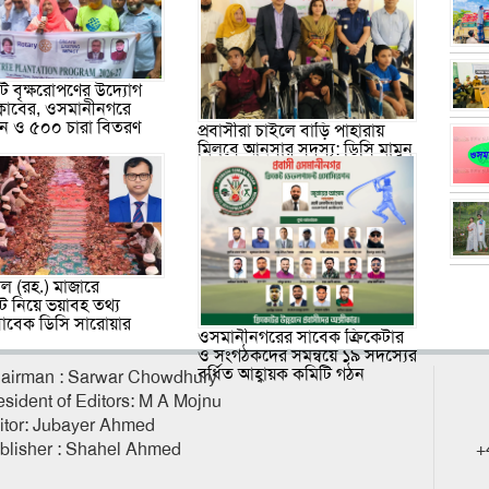
 বৃক্ষরোপণের উদ্যোগ
ক্লাবের, ওসমানীনগরে
পন ও ৫০০ চারা বিতরণ
প্রবাসীরা চাইলে বাড়ি পাহারায়
মিলবে আনসার সদস্য: ডিসি মামুন
ল (রহ.) মাজারে
ট নিয়ে ভয়াবহ তথ্য
াবেক ডিসি সারোয়ার
ওসমানীনগরের সাবেক ক্রিকেটার
ও সংগঠকদের সমন্বয়ে ১৯ সদস্যের
বর্ধিত আহ্বায়ক কমিটি গঠন
airman : Sarwar Chowdhury
esident of Editors: M A Mojnu
itor: Jubayer Ahmed
blisher : Shahel Ahmed
+