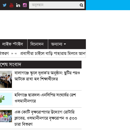
লাইফ স্টাইল
বিনোদন
অন্যান্য
ণ
» «
প্রবাসীরা চাইলে বাড়ি পাহারায় মিলবে আনসার সদস্য: ডিসি মামুন
» «
ওসম
্বশেষ সংবাদ
বালাগঞ্জে স্কুলে দুপ্রক’র অনুষ্ঠান: ছুটির পরও
আটকে রাখা হল শিক্ষার্থীদের
হবিগঞ্জে ছাত্রদল-এনসিপির সংঘর্ষের রেশ
ওসমানীনগরে
এক কোটি বৃক্ষরোপণের উদ্যোগ রোটারি
ক্লাবের, ওসমানীনগরে বৃক্ষরোপন ও ৫০০
চারা বিতরণ