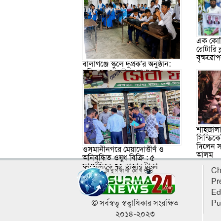
এক কোটি
রোটারি 
বৃক্ষরো
বালাগঞ্জে স্কুলে দুপ্রক’র অনুষ্ঠান:
ছুটির পরও আটকে রাখা হল
শিক্ষার্থীদের
শাহজালা
সিন্ডিকে
দিলেন স
ওসমানীনগরে মেয়াদোত্তীর্ণ ও
আলম
অনিবন্ধিত ওষুধ বিক্রি : ৫
ফার্মেসিকে ৭৫ হাজার টাকা
Ch
জরিমানা
Pr
Ed
© সর্বস্বত্ব স্বত্বাধিকার সংরক্ষিত
Pu
২০১৪-২০২৩