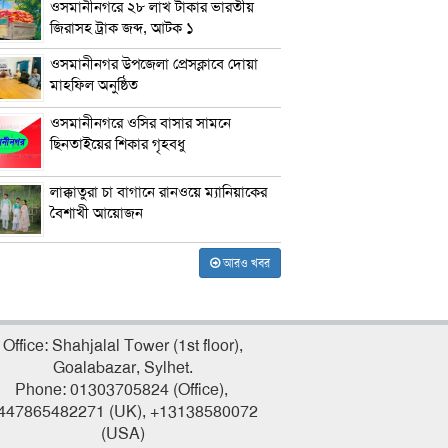
ওসমানীনগরে ২৮ লাখ টাকার ভারতীয়
জিরাসহ ট্রাক জব্দ, আটক ১
ওসমানীনগর উপজেলা প্রেসক্লাবে দোয়া
মাহফিল অনুষ্ঠিত
ওসমানীনগরে ওসির বাসার সামনে
ছিনতাইয়ের শিকার গৃহবধু
লাক্কাতুরা চা বাগানে রানওয়ে ম্যানিয়াকের
বৈশাখী আয়োজন
আরও খবর
Office: Shahjalal Tower (1st floor),
Goalabazar, Sylhet.
Phone: 01303705824 (Office),
447865482271 (UK), +13138580072
(USA)