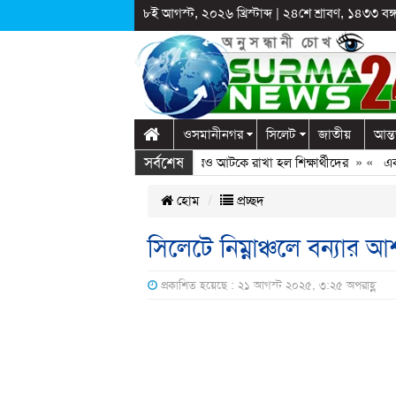
৮ই আগস্ট, ২০২৬ খ্রিস্টাব্দ
|
২৪শে শ্রাবণ, ১৪৩৩ বঙ্গা
ওসমানীনগর
সিলেট
জাতীয়
আন্ত
সর্বশেষ
লাগঞ্জে স্কুলে দুপ্রক’র অনুষ্ঠান: ছুটির পরও আটকে রাখা হল শিক্ষার্থীদের
» «
এক কোট
হোম
প্রচ্ছদ
সিলেটে নিম্নাঞ্চলে বন্যার আশ
প্রকাশিত হয়েছে : ২১ আগস্ট ২০২৫, ৩:২৫ অপরাহ্ণ