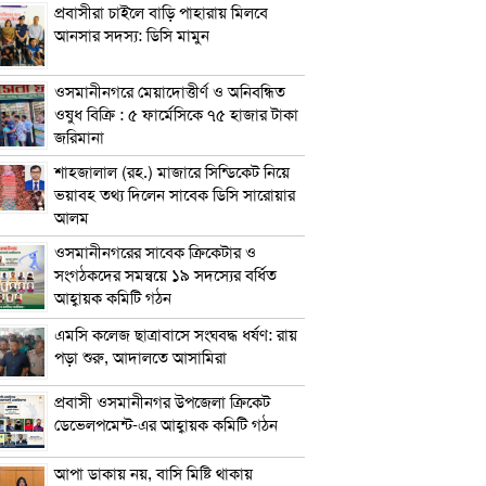
প্রবাসীরা চাইলে বাড়ি পাহারায় মিলবে
আনসার সদস্য: ডিসি মামুন
ওসমানীনগরে মেয়াদোত্তীর্ণ ও অনিবন্ধিত
ওষুধ বিক্রি : ৫ ফার্মেসিকে ৭৫ হাজার টাকা
জরিমানা
শাহজালাল (রহ.) মাজারে সিন্ডিকেট নিয়ে
ভয়াবহ তথ্য দিলেন সাবেক ডিসি সারোয়ার
আলম
ওসমানীনগরের সাবেক ক্রিকেটার ও
সংগঠকদের সমন্বয়ে ১৯ সদস্যের বর্ধিত
আহ্বায়ক কমিটি গঠন
এম‌সি কলেজ ছাত্রাবাসে সংঘবদ্ধ ধর্ষণ: রায়
পড়া শুরু, আদালতে আসামিরা
প্রবাসী ওসমানীনগর উপজেলা ক্রিকেট
ডেভেলপমেন্ট-এর আহ্বায়ক কমিটি গঠন
আপা ডাকায় নয়, বাসি মিষ্টি থাকায়