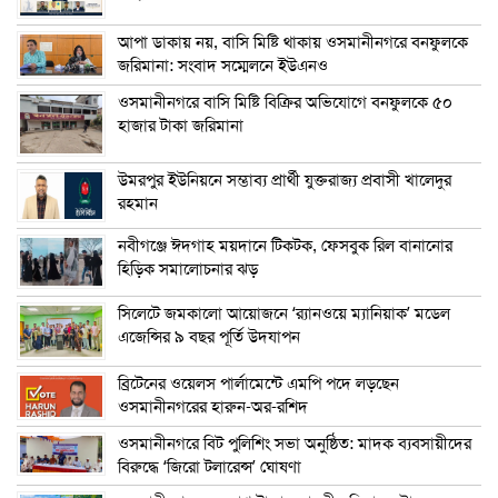
আপা ডাকায় নয়, বাসি মিষ্টি থাকায় ওসমানীনগরে বনফুলকে
জরিমানা: সংবাদ সম্মেলনে ইউএনও
ওসমানীনগরে বাসি মিষ্টি বিক্রির অভিযোগে বনফুলকে ৫০
হাজার টাকা জরিমানা
উমরপুর ইউনিয়নে সম্ভাব্য প্রার্থী যুক্তরাজ্য প্রবাসী খালেদুর
রহমান
নবীগঞ্জে ঈদগাহ ময়দানে টিকটক, ফেসবুক রিল বানানোর
হিড়িক সমালোচনার ঝড়
সিলেটে জমকালো আয়োজনে ‘র‍্যানওয়ে ম্যানিয়াক’ মডেল
এজেন্সির ৯ বছর পূর্তি উদযাপন
ব্রিটেনের ওয়েলস পার্লামেন্টে এমপি পদে লড়ছেন
ওসমানীনগরের হারুন-অর-রশিদ
ওসমানীনগরে বিট পুলিশিং সভা অনুষ্ঠিত: মাদক ব্যবসায়ীদের
বিরুদ্ধে ‘জিরো টলারেন্স’ ঘোষণা