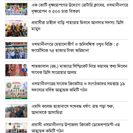
এক কোটি বৃক্ষরোপণের উদ্যোগ রোটারি ক্লাবের, ওসমানীনগরে
বৃক্ষরোপন ও ৫০০ চারা বিতরণ
প্রবাসীরা চাইলে বাড়ি পাহারায় মিলবে আনসার সদস্য: ডিসি
মামুন
ওসমানীনগরে মেয়াদোত্তীর্ণ ও অনিবন্ধিত ওষুধ বিক্রি : ৫
ফার্মেসিকে ৭৫ হাজার টাকা জরিমানা
শাহজালাল (রহ.) মাজারে সিন্ডিকেট নিয়ে ভয়াবহ তথ্য দিলেন
সাবেক ডিসি সারোয়ার আলম
ওসমানীনগরের সাবেক ক্রিকেটার ও সংগঠকদের সমন্বয়ে ১৯
সদস্যের বর্ধিত আহ্বায়ক কমিটি গঠন
এম‌সি কলেজ ছাত্রাবাসে সংঘবদ্ধ ধর্ষণ: রায় পড়া শুরু,
আদালতে আসামিরা
প্রবাসী ওসমানীনগর উপজেলা ক্রিকেট ডেভেলপমেন্ট-এর
আহ্বায়ক কমিটি গঠন