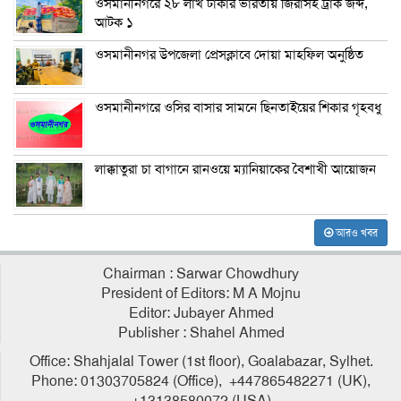
ওসমানীনগরে ২৮ লাখ টাকার ভারতীয় জিরাসহ ট্রাক জব্দ,
আটক ১
ওসমানীনগর উপজেলা প্রেসক্লাবে দোয়া মাহফিল অনুষ্ঠিত
ওসমানীনগরে ওসির বাসার সামনে ছিনতাইয়ের শিকার গৃহবধু
লাক্কাতুরা চা বাগানে রানওয়ে ম্যানিয়াকের বৈশাখী আয়োজন
আরও খবর
Chairman : Sarwar Chowdhury
President of Editors: M A Mojnu
Editor: Jubayer Ahmed
Publisher : Shahel Ahmed
Office: Shahjalal Tower (1st floor), Goalabazar, Sylhet.
Phone: 01303705824 (Office), +447865482271 (UK),
+13138580072 (USA)