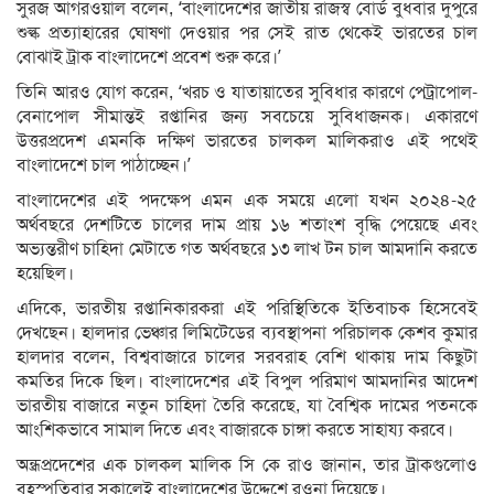
সুরজ আগরওয়াল বলেন, ‘বাংলাদেশের জাতীয় রাজস্ব বোর্ড বুধবার দুপুরে
শুল্ক প্রত্যাহারের ঘোষণা দেওয়ার পর সেই রাত থেকেই ভারতের চাল
বোঝাই ট্রাক বাংলাদেশে প্রবেশ শুরু করে।’
তিনি আরও যোগ করেন, ‘খরচ ও যাতায়াতের সুবিধার কারণে পেট্রাপোল-
বেনাপোল সীমান্তই রপ্তানির জন্য সবচেয়ে সুবিধাজনক। একারণে
উত্তরপ্রদেশ এমনকি দক্ষিণ ভারতের চালকল মালিকরাও এই পথেই
বাংলাদেশে চাল পাঠাচ্ছেন।’
বাংলাদেশের এই পদক্ষেপ এমন এক সময়ে এলো যখন ২০২৪-২৫
অর্থবছরে দেশটিতে চালের দাম প্রায় ১৬ শতাংশ বৃদ্ধি পেয়েছে এবং
অভ্যন্তরীণ চাহিদা মেটাতে গত অর্থবছরে ১৩ লাখ টন চাল আমদানি করতে
হয়েছিল।
এদিকে, ভারতীয় রপ্তানিকারকরা এই পরিস্থিতিকে ইতিবাচক হিসেবেই
দেখছেন। হালদার ভেঞ্চার লিমিটেডের ব্যবস্থাপনা পরিচালক কেশব কুমার
হালদার বলেন, বিশ্ববাজারে চালের সরবরাহ বেশি থাকায় দাম কিছুটা
কমতির দিকে ছিল। বাংলাদেশের এই বিপুল পরিমাণ আমদানির আদেশ
ভারতীয় বাজারে নতুন চাহিদা তৈরি করেছে, যা বৈশ্বিক দামের পতনকে
আংশিকভাবে সামাল দিতে এবং বাজারকে চাঙ্গা করতে সাহায্য করবে।
অন্ধ্রপ্রদেশের এক চালকল মালিক সি কে রাও জানান, তার ট্রাকগুলোও
বৃহস্পতিবার সকালেই বাংলাদেশের উদ্দেশে রওনা দিয়েছে।