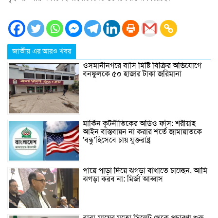
জাতীয় এর আরও খবর
ওসমানীনগরে বাসি মিষ্টি বিক্রির অভিযোগে
বনফুলকে ৫০ হাজার টাকা জরিমানা
মার্কিন কূটনীতিকের অডিও ফাঁস: শরীয়াহ
আইন বাস্তবায়ন না করার শর্তে জামায়াতকে
‘বন্ধু’হিসেবে চায় যুক্তরাষ্ট্র
পায়ে পাড়া দিয়ে ঝগড়া বাধাতে চাচ্ছেন, আমি
ঝগড়া করব না: মির্জা আব্বাস
বাবা-মায়ের মতো সিলেট থেকে প্রচারণা শুরু