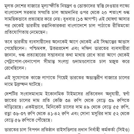
মূলত দেশের বাজারে মূল্যস্ফীতি নিয়ন্ত্রণ ও ভোক্তাদের স্বস্তি দেওয়ার লক্ষ্যে
বাংলাদেশ সরকার সম্প্রতি চাল আমদানির ওপর থেকে ২০ শতাংশ শুল্ক
সাময়িকভাবে প্রত্যাহার করে নেয়। বুধবার (১৩ আগস্ট) এই ঘোষণা আসার
পর থেকেই ভারতীয় রপ্তানিকারকরা বাংলাদেশে চাল পাঠাতে রীতিমতো
প্রতিযোগিতায় নেমেছেন।
তবে ভারতীয় ব্যবসায়ীদের অনেকেই আগে থেকেই এই সিদ্ধান্তের আভাস
পেয়েছিলেন। পশ্চিমবঙ্গ, উত্তরপ্রদেশ এবং দক্ষিণ ভারতের ব্যবসায়ীরা
জানান, শুল্ক প্রত্যাহারের সম্ভাবনার কথা মাথায় রেখে তারা আগে থেকেই
পেট্রাপোল-বেনাপোল সীমান্ত সংলগ্ন গুদামগুলোতে চাল মজুত করে
রেখেছিলেন।
এই সুযোগকে কাজে লাগাতে গিয়েই ভারতের অভ্যন্তরীণ বাজারে চালের
দামে উল্লম্ফন ঘটেছে।
দেশটির সংবাদমাধ্যম ইকোনমিক টাইমসের প্রতিবেদন অনুযায়ী, স্বর্ণা
জাতের চালের দাম প্রতি কেজি ৩৪ রুপি থেকে বেড়ে ৩৯ রুপিতে
দাঁড়িয়েছে। একইভাবে, মিনিকেট চালের দাম ৪৯ থেকে বেড়ে ৫৫ রুপি,
রত্না ৩৬-৩৭ রুপি থেকে ৪১-৪২ রুপি এবং সোনা মসুরির দাম ৫২ থেকে
বেড়ে ৫৬ রুপিতে পৌঁছেছে।
ভারতের চাল বিপণন প্রতিষ্ঠান রাইসভিলার প্রধান নির্বাহী কর্মকর্তা (সিইও)