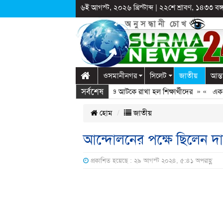
৬ই আগস্ট, ২০২৬ খ্রিস্টাব্দ
|
২২শে শ্রাবণ, ১৪৩৩ বঙ্গা
ওসমানীনগর
সিলেট
জাতীয়
আন্ত
সর্বশেষ
গঞ্জে স্কুলে দুপ্রক’র অনুষ্ঠান: ছুটির পরও আটকে রাখা হল শিক্ষার্থীদের
» «
এক কোটি 
হোম
জাতীয়
আন্দোলনের পক্ষে ছিলেন দা
প্রকাশিত হয়েছে : ২৯ আগস্ট ২০২৪, ৫:৪১ অপরাহ্ণ