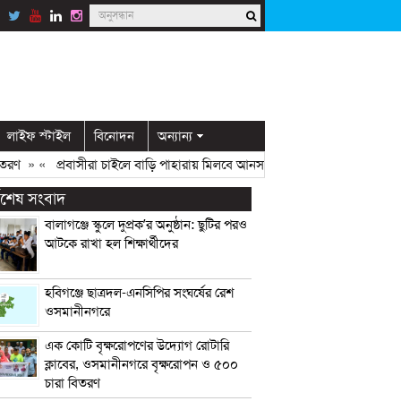
লাইফ স্টাইল
বিনোদন
অন্যান্য
» «
প্রবাসীরা চাইলে বাড়ি পাহারায় মিলবে আনসার সদস্য: ডিসি মামুন
» «
ওসমান
্বশেষ সংবাদ
বালাগঞ্জে স্কুলে দুপ্রক’র অনুষ্ঠান: ছুটির পরও
আটকে রাখা হল শিক্ষার্থীদের
হবিগঞ্জে ছাত্রদল-এনসিপির সংঘর্ষের রেশ
ওসমানীনগরে
এক কোটি বৃক্ষরোপণের উদ্যোগ রোটারি
ক্লাবের, ওসমানীনগরে বৃক্ষরোপন ও ৫০০
চারা বিতরণ