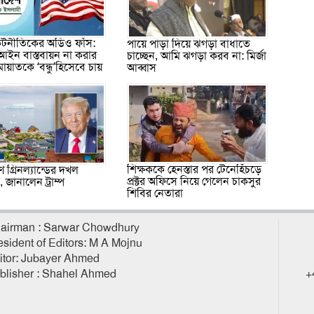
 কূটনীতিকের অডিও ফাঁস:
পায়ে পাড়া দিয়ে ঝগড়া বাধাতে
আইন বাস্তবায়ন না করার
চাচ্ছেন, আমি ঝগড়া করব না: মির্জা
মায়াতকে ‘বন্ধু’হিসেবে চায়
আব্বাস
শিক্ষককে হেনস্তার পর টেনেহিঁচড়ে
 গ্রিনল্যান্ডের দখল
প্রক্টর অফিসে নিয়ে গেলেন চাকসুর
জানালেন ট্রাম্প
শিবির নেতারা
airman : Sarwar Chowdhury
esident of Editors: M A Mojnu
itor: Jubayer Ahmed
blisher : Shahel Ahmed
+