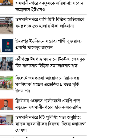
ওসমানীনগরে বনফুলকে জরিমানা: সংবাদ
সম্মেলনে ইউএনও
ওসমানীনগরে বাসি মিষ্টি বিক্রির অভিযোগে
বনফুলকে ৫০ হাজার টাকা জরিমানা
উমরপুর ইউনিয়নে সম্ভাব্য প্রার্থী যুক্তরাজ্য
প্রবাসী খালেদুর রহমান
নবীগঞ্জে ঈদগাহ ময়দানে টিকটক, ফেসবুক
রিল বানানোর হিড়িক সমালোচনার ঝড়
সিলেটে জমকালো আয়োজনে ‘র‍্যানওয়ে
ম্যানিয়াক’ মডেল এজেন্সির ৯ বছর পূর্তি
উদযাপন
ব্রিটেনের ওয়েলস পার্লামেন্টে এমপি পদে
লড়ছেন ওসমানীনগরের হারুন-অর-রশিদ
ওসমানীনগরে বিট পুলিশিং সভা অনুষ্ঠিত:
মাদক ব্যবসায়ীদের বিরুদ্ধে ‘জিরো টলারেন্স’
ঘোষণা