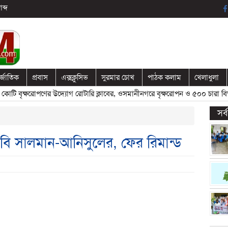
ব্দ
র্জাতিক
প্রবাস
এক্সক্লুসিভ
সুরমার চোখ
পাঠক কলাম
খেলাধুলা
বৃক্ষরোপণের উদ্যোগ রোটারি ক্লাবের, ওসমানীনগরে বৃক্ষরোপন ও ৫০০ চারা বিতরণ
সর
বি সালমান-আনিসুলের, ফের রিমান্ড