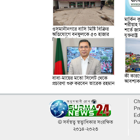
মার্কিন
শরীয়াহ 
ওসমানীনগরে বাসি মিষ্টি বিক্রির
শর্তে জা
অভিযোগে বনফুলকে ৫০ হাজার
যুক্তরাষ্ট্র
টাকা জরিমানা
কী কারণে
বাবা-মায়ের মতো সিলেট থেকে
আবশ্যক, 
প্রচারণা শুরু করবেন তারেক রহমান
Ch
Pr
Ed
© সর্বস্বত্ব স্বত্বাধিকার সংরক্ষিত
Pu
২০১৪-২০২৩