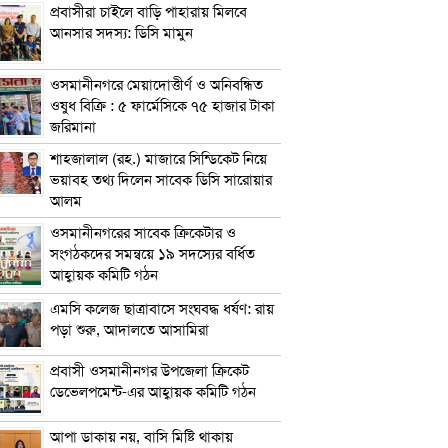
প্রবাসীরা চাইলে বাড়ি পাহারায় মিলবে
আনসার সদস্য: ডিসি মামুন
ওসমানীনগরে মেয়াদোত্তীর্ণ ও অনিবন্ধিত
ওষুধ বিক্রি : ৫ ফার্মেসিকে ৭৫ হাজার টাকা
জরিমানা
শাহজালাল (রহ.) মাজারে সিন্ডিকেট নিয়ে
ভয়াবহ তথ্য দিলেন সাবেক ডিসি সারোয়ার
আলম
ওসমানীনগরের সাবেক ক্রিকেটার ও
সংগঠকদের সমন্বয়ে ১৯ সদস্যের বর্ধিত
আহ্বায়ক কমিটি গঠন
এম‌সি কলেজ ছাত্রাবাসে সংঘবদ্ধ ধর্ষণ: রায়
পড়া শুরু, আদালতে আসামিরা
প্রবাসী ওসমানীনগর উপজেলা ক্রিকেট
ডেভেলপমেন্ট-এর আহ্বায়ক কমিটি গঠন
আপা ডাকায় নয়, বাসি মিষ্টি থাকায়