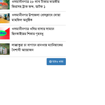
ওসমানীনগরে ২৮ লাখ টাকার ভারতীয়
জিরাসহ ট্রাক জব্দ, আটক ১
ওসমানীনগর উপজেলা প্রেসক্লাবে দোয়া
মাহফিল অনুষ্ঠিত
ওসমানীনগরে ওসির বাসার সামনে
ছিনতাইয়ের শিকার গৃহবধু
লাক্কাতুরা চা বাগানে রানওয়ে ম্যানিয়াকের
বৈশাখী আয়োজন
আরও খবর