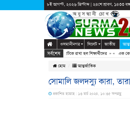
৮ই আগস্ট, ২০২৬ খ্রিস্টাব্দ
|
২৪শে শ্রাবণ, ১৪৩৩ বঙ্গা
ওসমানীনগর
সিলেট
জাতীয়
আন্ত
সর্বশেষ
্কুলে দুপ্রক’র অনুষ্ঠান: ছুটির পরও আটকে রাখা হল শিক্ষার্থীদের
» «
এক কোটি বৃক্ষর
হোম
আন্তর্জাতিক
সোমালি জলদস্যু কারা, তার
প্রকাশিত হয়েছে : ১৩ মার্চ ২০২৪, ১০:৩৫ অপরাহ্ণ