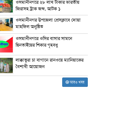
ওসমানীনগরে ২৮ লাখ টাকার ভারতীয়
জিরাসহ ট্রাক জব্দ, আটক ১
ওসমানীনগর উপজেলা প্রেসক্লাবে দোয়া
মাহফিল অনুষ্ঠিত
ওসমানীনগরে ওসির বাসার সামনে
ছিনতাইয়ের শিকার গৃহবধু
লাক্কাতুরা চা বাগানে রানওয়ে ম্যানিয়াকের
বৈশাখী আয়োজন
আরও খবর