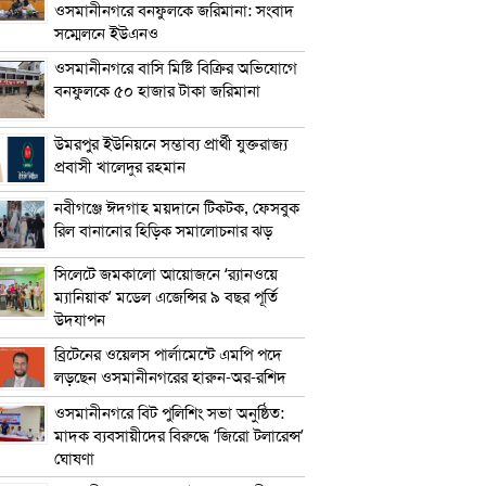
ওসমানীনগরে বনফুলকে জরিমানা: সংবাদ
সম্মেলনে ইউএনও
ওসমানীনগরে বাসি মিষ্টি বিক্রির অভিযোগে
বনফুলকে ৫০ হাজার টাকা জরিমানা
উমরপুর ইউনিয়নে সম্ভাব্য প্রার্থী যুক্তরাজ্য
প্রবাসী খালেদুর রহমান
নবীগঞ্জে ঈদগাহ ময়দানে টিকটক, ফেসবুক
রিল বানানোর হিড়িক সমালোচনার ঝড়
সিলেটে জমকালো আয়োজনে ‘র‍্যানওয়ে
ম্যানিয়াক’ মডেল এজেন্সির ৯ বছর পূর্তি
উদযাপন
ব্রিটেনের ওয়েলস পার্লামেন্টে এমপি পদে
লড়ছেন ওসমানীনগরের হারুন-অর-রশিদ
ওসমানীনগরে বিট পুলিশিং সভা অনুষ্ঠিত:
মাদক ব্যবসায়ীদের বিরুদ্ধে ‘জিরো টলারেন্স’
ঘোষণা