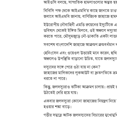
আইওসি বলছে, সাম্প্রতিক হামলাগুলোর অন্তত ছয
বিবিসি পক্ষ থেকে আইএমবি’র কাছে জানতে চাওয়
জবাবে আইএমবি জানায়, বাণিজ্যিক জাহাজে হামলাগ
ইউরোপীয় নৌবাহিনী এমভি রুয়েনের ইস্যুটিকে 
ভবিষ্যৎ থেকেই ইঙ্গিত মিলবে, ওই অঞ্চলে দস্যুত
করতে পারে, মৌসুমজুড়ে নৌ-ডাকাতি একটা লাভজ
সবশেষ বাংলাদেশি জাহাজে আক্রমণ ক্রমবর্ধমান দস্
হেনিংসেন এবং ওয়েওল উভয়েই মনে করেন, হুথি
অঞ্চলেও উপস্থিতি বাড়ানো উচিত, যাতে জলদস্যুতা
দস্যুদের সঙ্গে পেরে ওঠা যায় না কেন?
জাহাজের মালিকদের লুকআউট বা দ্রুতগতিতে ভ্র
ধরতে না পারে।
কিন্তু, জলদস্যুরাও ঝটিকা আক্রমণ চালায়। প্রায়ই
উঠতেই দেরি হয়ে যায়।
একবার জলদস্যুরা কোনো জাহাজের নিয়ন্ত্রণ নিয
হওয়ার শঙ্কা বাড়ে।
গভীর সমুদ্রে আটক জলদস্যুদের বিচারের মুখো