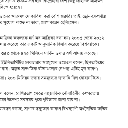
িত সাগরে ইয়েমেনের হুথি বিদ্রোহীরা বেশ কিছু জাহাজে আক্রমণ
 দিতে হয়েছে।
ড্রোনের আক্রমণ মোকাবিলা করা বেশি জরুরি। তাই, ড্রোন-ক্ষেপণাস্ত্র
র সুযোগ পাচ্ছে না তারা, যোগ করেন হেনিংসেন।
ব আফ্রিকা অঞ্চলকে হর্ন অব আফ্রিকা বলা হয়। ২০০৫ থেকে ২০১২
্থ আদায় করেছে তার একটি আনুমানিক হিসাব করেছে বিশ্বব্যাংক।
 করে ৩৫০ থেকে ৪২৫ মিলিয়ন মার্কিন ডলার অর্থ আদায় করেছে।
ইউনিভার্সিটির লেকচারার স্যামুয়েল ওয়েওল বলেন, ছিনতাইয়ের
া যায়। অন্তত সাম্প্রতিক ঘটনাগুলোর নেপথ্য এটিই মূল কারণ।
যুরা। ২০০ মিলিয়ন ডলার সমমূল্যের জ্বালানি ছিল নৌযানটিতে।
ওল বলেন, বেশিরভাগ ক্ষেত্রে বহুজাতিক নৌবাহিনীর তৎপরতায়
ইয়ের উদ্দেশ্য সবসময় পুরোপুরিভাবে জানা যায় না।
প্রতিবেদন বলছে, সাগরে দস্যুতার কারণে বিশ্বব্যাপী অর্থনৈতিক ক্ষতির