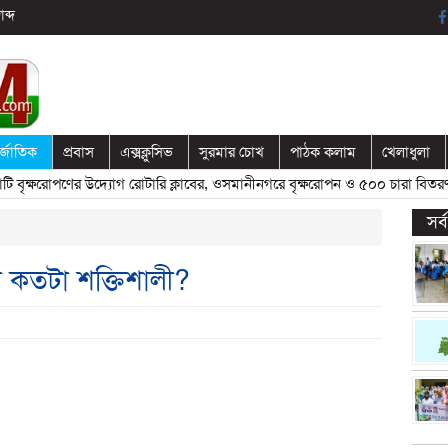
ব্দ
র্জাতিক
প্রবাস
এক্সক্লুসিভ
সুরমার চোখ
পাঠক কলাম
খেলাধুলা
োপণের উদ্যোগ রোটারি ক্লাবের, ওসমানীনগরে বৃক্ষরোপন ও ৫০০ চারা বিতরণ
» «
প
সর
া কতটা শক্তিশালী?