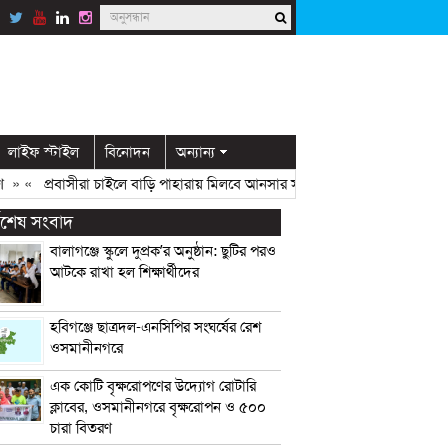
লাইফ স্টাইল
বিনোদন
অন্যান্য
্রবাসীরা চাইলে বাড়ি পাহারায় মিলবে আনসার সদস্য: ডিসি মামুন
» «
ওসমানীনগরে ম
্বশেষ সংবাদ
বালাগঞ্জে স্কুলে দুপ্রক’র অনুষ্ঠান: ছুটির পরও
আটকে রাখা হল শিক্ষার্থীদের
হবিগঞ্জে ছাত্রদল-এনসিপির সংঘর্ষের রেশ
ওসমানীনগরে
এক কোটি বৃক্ষরোপণের উদ্যোগ রোটারি
ক্লাবের, ওসমানীনগরে বৃক্ষরোপন ও ৫০০
চারা বিতরণ