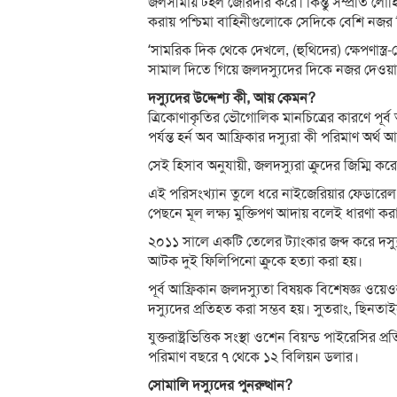
জলসীমায় টহল জোরদার করে। কিন্তু সম্প্রতি লোহ
করায় পশ্চিমা বাহিনীগুলোকে সেদিকে বেশি নজর
‘সামরিক দিক থেকে দেখলে, (হুথিদের) ক্ষেপণাস্ত্র-
সামাল দিতে গিয়ে জলদস্যুদের দিকে নজর দেওয়া
দস্যুদের উদ্দেশ্য কী, আয় কেমন?
ত্রিকোণাকৃতির ভৌগোলিক মানচিত্রের কারণে পূর্
পর্যন্ত হর্ন অব আফ্রিকার দস্যুরা কী পরিমাণ অর
সেই হিসাব অনুযায়ী, জলদস্যুরা ক্রুদের জিম্মি
এই পরিসংখ্যান তুলে ধরে নাইজেরিয়ার ফেডারেল 
পেছনে মূল লক্ষ্য মুক্তিপণ আদায় বলেই ধারণা কর
২০১১ সালে একটি তেলের ট্যাংকার জব্দ করে দস্
আটক দুই ফিলিপিনো ক্রুকে হত্যা করা হয়।
পূর্ব আফ্রিকান জলদস্যুতা বিষয়ক বিশেষজ্ঞ ওয়ে
দস্যুদের প্রতিহত করা সম্ভব হয়। সুতরাং, ছিনতা
যুক্তরাষ্ট্রভিত্তিক সংস্থা ওশেন বিয়ন্ড পাইরেসির 
পরিমাণ বছরে ৭ থেকে ১২ বিলিয়ন ডলার।
সোমালি দস্যুদের পুনরুত্থান?