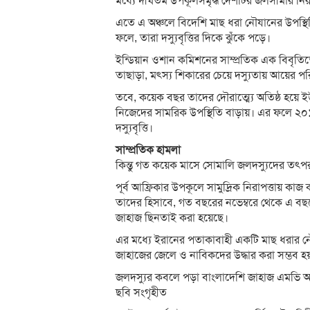
মধ্যে দীর্ঘতম উপকূলসমৃদ্ধ দেশটির জলসীমার নির
এতে এ অঞ্চলে বিদেশি মাছ ধরা নৌযানের উপস্থিতি 
ফলে, তারা দস্যুবৃত্তির দিকে ঝুঁকে পড়ে।
ইন্ডিয়ান ওশান কমিশনের সাম্প্রতিক এক বিবৃত
তাছাড়া, মৎস্য শিকারের চেয়ে দস্যুতায় আয়ের 
তবে, কয়েক বছর তাদের দৌরাত্ম্যে অতিষ্ঠ হয়ে ইউর
নিজেদের সামরিক উপস্থিতি বাড়ায়। এর ফলে ২০
দস্যুবৃত্তি।
সাম্প্রতিক হামলা
কিন্তু গত কয়েক মাসে সোমালি জলদস্যুদের তৎ
পূর্ব আফ্রিকার উপকূলে সামুদ্রিক নিরাপত্তায় ক
তাদের হিসাবে, গত বছরের নভেম্বরে থেকে এ বছরে
জাহাজ ছিনতাই করা হয়েছে।
এর মধ্যে ইরানের পতাকাবাহী একটি মাছ ধরার নৌক
জাহাজের জেলে ও নাবিকদের উদ্ধার করা সম্ভব হ
জলদস্যুর কবলে পড়া বাংলাদেশি জাহাজ এমভি আব্দ
ছবি সংগৃহীত