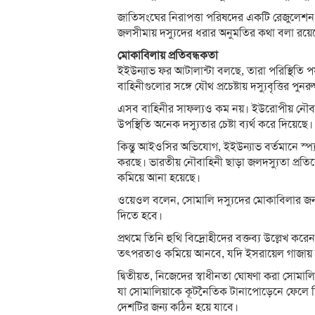
জাতিসংঘের নিরাপত্তা পরিষদের একটি রেজুলেশন
জলসীমায় দস্যুদের ধরার অনুমতির কথা বলা রয়ে
মোকাবিলায় প্রতিবন্ধকতা
ইইউন্যাভ ফর আটালান্টা বলছে, তারা পরিস্থিতি প
বাহিনীগুলোর সঙ্গে যৌথ প্রচেষ্টায় দস্যুবৃত্তির পুনরু
এসব বাহিনীর সাফল্যও কম নয়। ইউরোপীয় নৌবাহি
উপস্থিতি অনেক দস্যুতার চেষ্টা ব্যর্থ করে দিয়েছে।
কিন্তু আইওসির অভিযোগ, ইইউন্যাভ বর্তমানে স্প্
করছে। ভারতীয় নৌবাহিনী ছাড়া জলদস্যুতা প্রতির
কমিয়ে আনা হয়েছে।
ওয়েওল বলেন, সোমালি দস্যুদের মোকাবিলার জন্য
দিতে হবে।
প্রথমে তিনি হুথি বিদ্রোহীদের বক্তব্য উল্লেখ করে
তৎপরতাও কমিয়ে আনবে, যদি ইসরায়েল গাজায় যুদ
দ্বিতীয়ত, নিজেদের স্বাধীনতা ঘোষণা করা সোমালিল
যা সোমালিয়াকে কূটনৈতিক টানাপোড়েনে ফেলে দ
দেশটির জন্য কঠিন হয়ে যাবে।