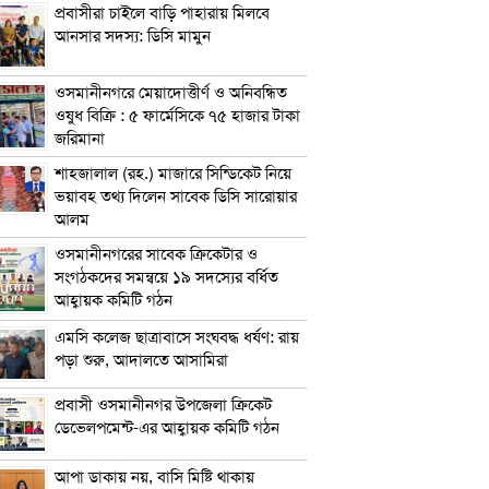
প্রবাসীরা চাইলে বাড়ি পাহারায় মিলবে
আনসার সদস্য: ডিসি মামুন
ওসমানীনগরে মেয়াদোত্তীর্ণ ও অনিবন্ধিত
ওষুধ বিক্রি : ৫ ফার্মেসিকে ৭৫ হাজার টাকা
জরিমানা
শাহজালাল (রহ.) মাজারে সিন্ডিকেট নিয়ে
ভয়াবহ তথ্য দিলেন সাবেক ডিসি সারোয়ার
আলম
ওসমানীনগরের সাবেক ক্রিকেটার ও
সংগঠকদের সমন্বয়ে ১৯ সদস্যের বর্ধিত
আহ্বায়ক কমিটি গঠন
এম‌সি কলেজ ছাত্রাবাসে সংঘবদ্ধ ধর্ষণ: রায়
পড়া শুরু, আদালতে আসামিরা
প্রবাসী ওসমানীনগর উপজেলা ক্রিকেট
ডেভেলপমেন্ট-এর আহ্বায়ক কমিটি গঠন
আপা ডাকায় নয়, বাসি মিষ্টি থাকায়