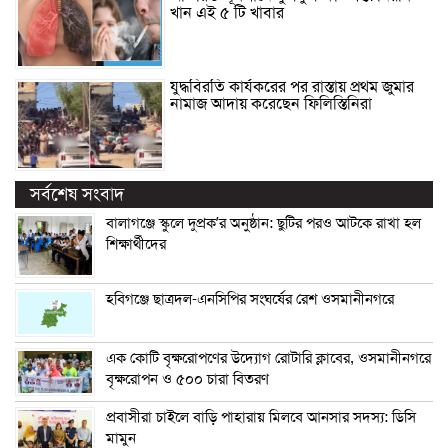
খান এই ৫ টি খাবার
যুদ্ধবিরতি কার্যকরের পর রাস্তায় প্রথম জুমার
নামাজ আদায় করেছেন ফিলিস্তিনিরা
সর্বশেষ সংবাদ
বালাগঞ্জে স্কুলে দুপ্রক’র অনুষ্ঠান: ছুটির পরও আটকে রাখা হল
শিক্ষার্থীদের
হবিগঞ্জে ছাত্রদল-এনসিপির সংঘর্ষের রেশ ওসমানীনগরে
এক কোটি বৃক্ষরোপণের উদ্যোগ রোটারি ক্লাবের, ওসমানীনগরে
বৃক্ষরোপন ও ৫০০ চারা বিতরণ
প্রবাসীরা চাইলে বাড়ি পাহারায় মিলবে আনসার সদস্য: ডিসি
মামুন