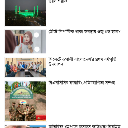
উরস শরীফ
ঠোঁটে লিপস্টিক থাকা অবস্থায় ওজু শুদ্ধ হবে?
সিলেটে রূপালী বাংলাদেশ’র প্রথম বর্ষপূর্তি
উদযাপন
বিএনসিসির ফায়ারিং প্রতিযোগিতা সম্পন্ন
অতিরিক্ত ধূমপানে ফুসফুস ক্ষতিগ্রস্ত! নিয়মিত