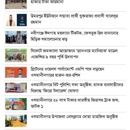
হাজার টাকা জরিমানা
উমরপুর ইউনিয়নে সম্ভাব্য প্রার্থী যুক্তরাজ্য প্রবাসী খালেদুর
রহমান
নবীগঞ্জে ঈদগাহ ময়দানে টিকটক, ফেসবুক রিল বানানোর
হিড়িক সমালোচনার ঝড়
সিলেটে জমকালো আয়োজনে ‘র‍্যানওয়ে ম্যানিয়াক’ মডেল
এজেন্সির ৯ বছর পূর্তি উদযাপন
ব্রিটেনের ওয়েলস পার্লামেন্টে এমপি পদে লড়ছেন
ওসমানীনগরের হারুন-অর-রশিদ
ওসমানীনগরে বিট পুলিশিং সভা অনুষ্ঠিত: মাদক ব্যবসায়ীদের
বিরুদ্ধে ‘জিরো টলারেন্স’ ঘোষণা
ওসমানীনগরে ২৮ লাখ টাকার ভারতীয় জিরাসহ ট্রাক জব্দ,
আটক ১
ওসমানীনগর উপজেলা প্রেসক্লাবে দোয়া মাহফিল অনুষ্ঠিত