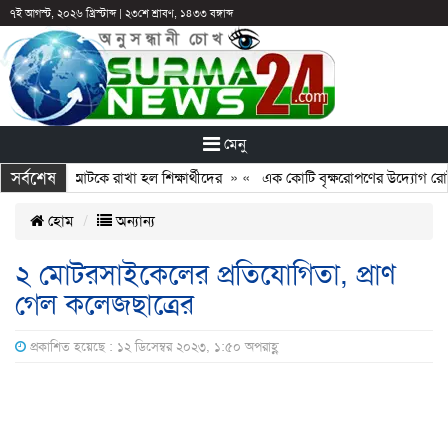
৭ই আগস্ট, ২০২৬ খ্রিস্টাব্দ
|
২৩শে শ্রাবণ, ১৪৩৩ বঙ্গাব্দ
মেনু
সর্বশেষ
ন: ছুটির পরও আটকে রাখা হল শিক্ষার্থীদের
» «
এক কোটি বৃক্ষরোপণের উদ্যোগ রোটারি
হোম
অন্যান্য
২ মোটরসাইকেলের প্রতিযোগিতা, প্রাণ
গেল কলেজছাত্রের
প্রকাশিত হয়েছে : ১২ ডিসেম্বর ২০২৩, ১:৫০ অপরাহ্ণ