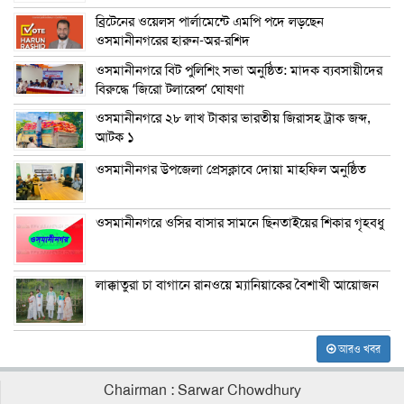
ব্রিটেনের ওয়েলস পার্লামেন্টে এমপি পদে লড়ছেন
ওসমানীনগরের হারুন-অর-রশিদ
ওসমানীনগরে বিট পুলিশিং সভা অনুষ্ঠিত: মাদক ব্যবসায়ীদের
বিরুদ্ধে ‘জিরো টলারেন্স’ ঘোষণা
ওসমানীনগরে ২৮ লাখ টাকার ভারতীয় জিরাসহ ট্রাক জব্দ,
আটক ১
ওসমানীনগর উপজেলা প্রেসক্লাবে দোয়া মাহফিল অনুষ্ঠিত
ওসমানীনগরে ওসির বাসার সামনে ছিনতাইয়ের শিকার গৃহবধু
লাক্কাতুরা চা বাগানে রানওয়ে ম্যানিয়াকের বৈশাখী আয়োজন
আরও খবর
Chairman : Sarwar Chowdhury