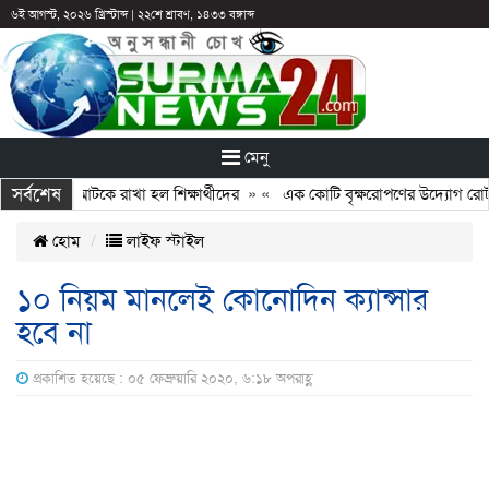
৬ই আগস্ট, ২০২৬ খ্রিস্টাব্দ
|
২২শে শ্রাবণ, ১৪৩৩ বঙ্গাব্দ
মেনু
সর্বশেষ
: ছুটির পরও আটকে রাখা হল শিক্ষার্থীদের
» «
এক কোটি বৃক্ষরোপণের উদ্যোগ রোটারি
হোম
লাইফ স্টাইল
১০ নিয়ম মানলেই কোনোদিন ক্যান্সার
হবে না
প্রকাশিত হয়েছে : ০৫ ফেব্রুয়ারি ২০২০, ৬:১৮ অপরাহ্ণ