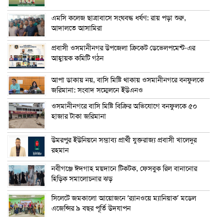
এম‌সি কলেজ ছাত্রাবাসে সংঘবদ্ধ ধর্ষণ: রায় পড়া শুরু,
আদালতে আসামিরা
প্রবাসী ওসমানীনগর উপজেলা ক্রিকেট ডেভেলপমেন্ট-এর
আহ্বায়ক কমিটি গঠন
আপা ডাকায় নয়, বাসি মিষ্টি থাকায় ওসমানীনগরে বনফুলকে
জরিমানা: সংবাদ সম্মেলনে ইউএনও
ওসমানীনগরে বাসি মিষ্টি বিক্রির অভিযোগে বনফুলকে ৫০
হাজার টাকা জরিমানা
উমরপুর ইউনিয়নে সম্ভাব্য প্রার্থী যুক্তরাজ্য প্রবাসী খালেদুর
রহমান
নবীগঞ্জে ঈদগাহ ময়দানে টিকটক, ফেসবুক রিল বানানোর
হিড়িক সমালোচনার ঝড়
সিলেটে জমকালো আয়োজনে ‘র‍্যানওয়ে ম্যানিয়াক’ মডেল
এজেন্সির ৯ বছর পূর্তি উদযাপন