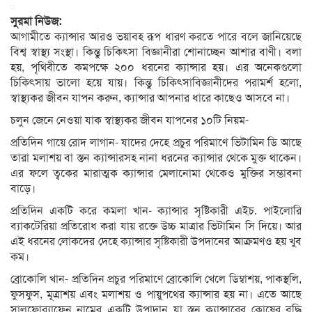
সুরমা নিউজ:
আগামীতে ক্যান্সার আরও ভয়াবহ রূপ ধারণ করতে পারে বলে জানিয়েছে
বিশ্ব স্বাস্থ্য সংস্থা। কিন্তু চিকিৎসা বিজ্ঞানীরা শোনাচ্ছেন আশার বাণী। বলা
হয়, পৃথিবীতে কমপক্ষে ২০০ ধরনের ক্যান্সার হয়। এর অনেকগুলো
চিকিৎসায় ভালো হয়ে যায়। কিন্তু চিকিৎসাবিজ্ঞানীদের পরামর্শ হলো,
স্বাস্থ্যকর জীবন যাপন করুন, ক্যান্সার আপনার ধারে কাছেও আসবে না।
চলুন জেনে নেওয়া যাক স্বাস্থ্যকর জীবন যাপনের ১০টি নিয়ম-
প্রতিদিন গায়ে রোদ লাগান- যাদের দেহে প্রচুর পরিমাণে ভিটামিন ডি আছে
তারা মলাশয় বা স্তন ক্যান্সারসহ নানা ধরনের ক্যান্সার থেকে মুক্ত থাকেন।
এর ফলে ত্বকের মারাত্মক ক্যান্সার মেলানোমা থেকেও মুক্তির সম্ভাবনা
বাড়ে।
প্রতিদিন একটি করে কমলা খান- ক্যান্সার সৃষ্টিকারী এইচ. পাইলোরি
ব্যাকটেরিয়া প্রতিরোধ করা যায় রক্তে উচ্চ মাত্রার ভিটামিন সি দিয়ে। আর
এই ধরনের লোকদের দেহে ক্যান্সার সৃষ্টিকারী উপদানের আক্রমণও হয় খুব
কম।
ব্রোকোলি খান- প্রতিদিন প্রচুর পরিমাণে ব্রোকোলি খেলে ডিম্বাশয়, পাকস্থলি,
ফুসফুস, মূত্রাশয় এবং মলাশয় ও পায়ুপথের ক্যান্সার হয় না। এতে আছে
সালফোর‌্যাফেন নামের একটি উপাদান যা স্তন ক্যান্সারের কোষের বৃদ্ধি