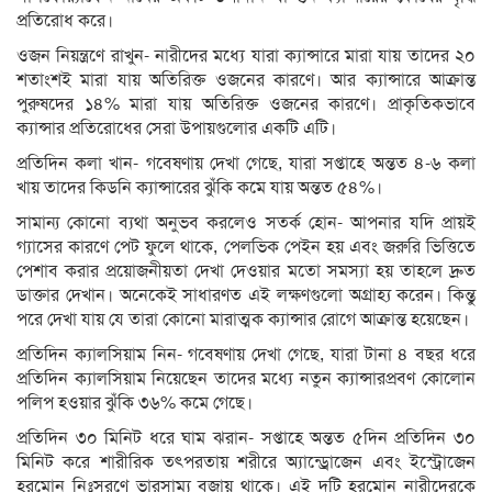
প্রতিরোধ করে।
ওজন নিয়ন্ত্রণে রাখুন- নারীদের মধ্যে যারা ক্যান্সারে মারা যায় তাদের ২০
শতাংশই মারা যায় অতিরিক্ত ওজনের কারণে। আর ক্যান্সারে আক্রান্ত
পুরুষদের ১৪% মারা যায় অতিরিক্ত ওজনের কারণে। প্রাকৃতিকভাবে
ক্যান্সার প্রতিরোধের সেরা উপায়গুলোর একটি এটি।
প্রতিদিন কলা খান- গবেষণায় দেখা গেছে, যারা সপ্তাহে অন্তত ৪-৬ কলা
খায় তাদের কিডনি ক্যান্সারের ঝুঁকি কমে যায় অন্তত ৫৪%।
সামান্য কোনো ব্যথা অনুভব করলেও সতর্ক হোন- আপনার যদি প্রায়ই
গ্যাসের কারণে পেট ফুলে থাকে, পেলভিক পেইন হয় এবং জরুরি ভিত্তিতে
পেশাব করার প্রয়োজনীয়তা দেখা দেওয়ার মতো সমস্যা হয় তাহলে দ্রুত
ডাক্তার দেখান। অনেকেই সাধারণত এই লক্ষণগুলো অগ্রাহ্য করেন। কিন্তু
পরে দেখা যায় যে তারা কোনো মারাত্মক ক্যান্সার রোগে আক্রান্ত হয়েছেন।
প্রতিদিন ক্যালসিয়াম নিন- গবেষণায় দেখা গেছে, যারা টানা ৪ বছর ধরে
প্রতিদিন ক্যালসিয়াম নিয়েছেন তাদের মধ্যে নতুন ক্যান্সারপ্রবণ কোলোন
পলিপ হওয়ার ঝুঁকি ৩৬% কমে গেছে।
প্রতিদিন ৩০ মিনিট ধরে ঘাম ঝরান- সপ্তাহে অন্তত ৫দিন প্রতিদিন ৩০
মিনিট করে শারীরিক তৎপরতায় শরীরে অ্যান্ড্রোজেন এবং ইস্ট্রোজেন
হরমোন নিঃসরণে ভারসাম্য বজায় থাকে। এই দুটি হরমোন নারীদেরকে