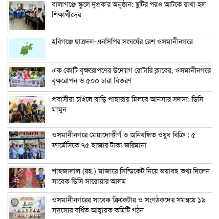
বালাগঞ্জে স্কুলে দুপ্রক’র অনুষ্ঠান: ছুটির পরও আটকে রাখা হল
শিক্ষার্থীদের
হবিগঞ্জে ছাত্রদল-এনসিপির সংঘর্ষের রেশ ওসমানীনগরে
এক কোটি বৃক্ষরোপণের উদ্যোগ রোটারি ক্লাবের, ওসমানীনগরে
বৃক্ষরোপন ও ৫০০ চারা বিতরণ
প্রবাসীরা চাইলে বাড়ি পাহারায় মিলবে আনসার সদস্য: ডিসি
মামুন
ওসমানীনগরে মেয়াদোত্তীর্ণ ও অনিবন্ধিত ওষুধ বিক্রি : ৫
ফার্মেসিকে ৭৫ হাজার টাকা জরিমানা
শাহজালাল (রহ.) মাজারে সিন্ডিকেট নিয়ে ভয়াবহ তথ্য দিলেন
সাবেক ডিসি সারোয়ার আলম
ওসমানীনগরের সাবেক ক্রিকেটার ও সংগঠকদের সমন্বয়ে ১৯
সদস্যের বর্ধিত আহ্বায়ক কমিটি গঠন