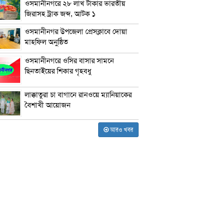
ওসমানীনগরে ২৮ লাখ টাকার ভারতীয়
জিরাসহ ট্রাক জব্দ, আটক ১
ওসমানীনগর উপজেলা প্রেসক্লাবে দোয়া
মাহফিল অনুষ্ঠিত
ওসমানীনগরে ওসির বাসার সামনে
ছিনতাইয়ের শিকার গৃহবধু
লাক্কাতুরা চা বাগানে রানওয়ে ম্যানিয়াকের
বৈশাখী আয়োজন
আরও খবর