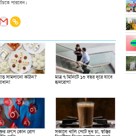
বাঁচতে পারবেন।
 লোভ সামলানো কঠিন?
মাত্র ৭ মিনিটে ১০ বছর দূরে যাবে
াধান!
হৃদরোগ!
তের গ্রুপে কোন রোগ
সকালে খালি পেটে দুধ চা, স্বস্তির