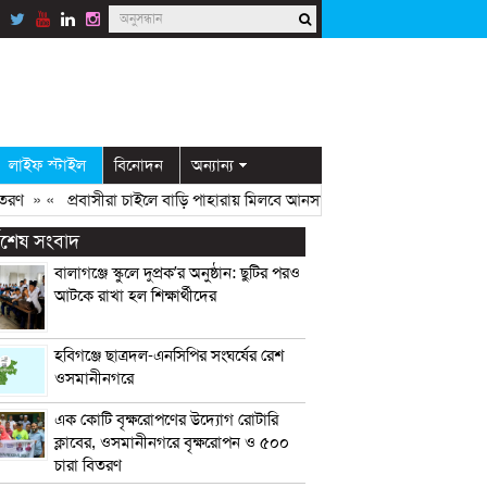
লাইফ স্টাইল
বিনোদন
অন্যান্য
» «
প্রবাসীরা চাইলে বাড়ি পাহারায় মিলবে আনসার সদস্য: ডিসি মামুন
» «
ওসমা
্বশেষ সংবাদ
বালাগঞ্জে স্কুলে দুপ্রক’র অনুষ্ঠান: ছুটির পরও
আটকে রাখা হল শিক্ষার্থীদের
হবিগঞ্জে ছাত্রদল-এনসিপির সংঘর্ষের রেশ
ওসমানীনগরে
এক কোটি বৃক্ষরোপণের উদ্যোগ রোটারি
ক্লাবের, ওসমানীনগরে বৃক্ষরোপন ও ৫০০
চারা বিতরণ