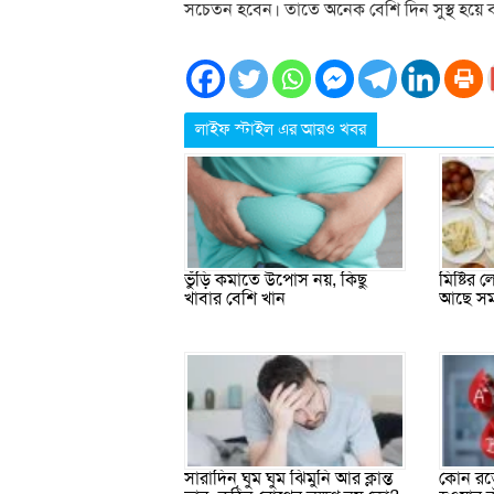
সচেতন হবেন। তাতে অনেক বেশি দিন সুস্থ হয়ে 
লাইফ স্টাইল এর আরও খবর
ভুঁড়ি কমাতে উপোস নয়, কিছু
মিষ্টির
খাবার বেশি খান
আছে সম
সারাদিন ঘুম ঘুম ঝিমুনি আর ক্লান্ত
কোন রক্