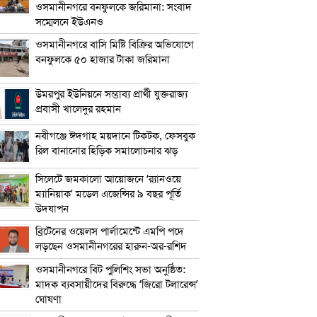
ওসমানীনগরে বনফুলকে জরিমানা: সংবাদ
সম্মেলনে ইউএনও
ওসমানীনগরে বাসি মিষ্টি বিক্রির অভিযোগে
বনফুলকে ৫০ হাজার টাকা জরিমানা
উমরপুর ইউনিয়নে সম্ভাব্য প্রার্থী যুক্তরাজ্য
প্রবাসী খালেদুর রহমান
নবীগঞ্জে ঈদগাহ ময়দানে টিকটক, ফেসবুক
রিল বানানোর হিড়িক সমালোচনার ঝড়
সিলেটে জমকালো আয়োজনে ‘র‍্যানওয়ে
ম্যানিয়াক’ মডেল এজেন্সির ৯ বছর পূর্তি
উদযাপন
ব্রিটেনের ওয়েলস পার্লামেন্টে এমপি পদে
লড়ছেন ওসমানীনগরের হারুন-অর-রশিদ
ওসমানীনগরে বিট পুলিশিং সভা অনুষ্ঠিত:
মাদক ব্যবসায়ীদের বিরুদ্ধে ‘জিরো টলারেন্স’
ঘোষণা