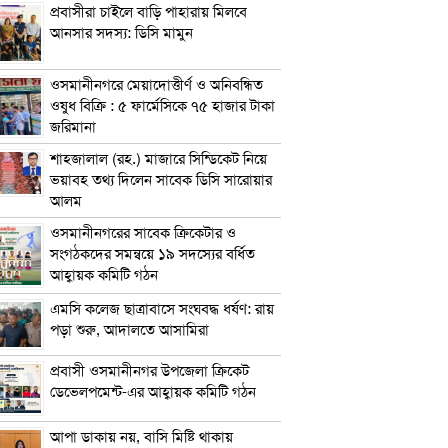
প্রবাসীরা চাইলে বাড়ি পাহারায় মিলবে
আনসার সদস্য: ডিসি মামুন
ওসমানীনগরে মেয়াদোত্তীর্ণ ও অনিবন্ধিত
ওষুধ বিক্রি : ৫ ফার্মেসিকে ৭৫ হাজার টাকা
জরিমানা
শাহজালাল (রহ.) মাজারে সিন্ডিকেট নিয়ে
ভয়াবহ তথ্য দিলেন সাবেক ডিসি সারোয়ার
আলম
ওসমানীনগরের সাবেক ক্রিকেটার ও
সংগঠকদের সমন্বয়ে ১৯ সদস্যের বর্ধিত
আহ্বায়ক কমিটি গঠন
এম‌সি কলেজ ছাত্রাবাসে সংঘবদ্ধ ধর্ষণ: রায়
পড়া শুরু, আদালতে আসামিরা
প্রবাসী ওসমানীনগর উপজেলা ক্রিকেট
ডেভেলপমেন্ট-এর আহ্বায়ক কমিটি গঠন
আপা ডাকায় নয়, বাসি মিষ্টি থাকায়