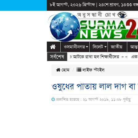
৮ই আগস্ট, ২০২৬ খ্রিস্টাব্দ
|
২৪শে শ্রাবণ, ১৪৩৩ বঙ্গা
ওসমানীনগর
সিলেট
জাতীয়
আন্ত
সর্বশেষ
াগঞ্জে স্কুলে দুপ্রক’র অনুষ্ঠান: ছুটির পরও আটকে রাখা হল শিক্ষার্থীদের
» «
এক কোটি
হোম
লাইফ স্টাইল
ওষুধের পাতায় লাল দাগ বা 
প্রকাশিত হয়েছে : ২১ আগস্ট ২০১৯, ১১:০৮ পূর্বাহ্ণ