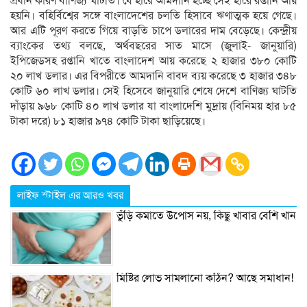
প্রধান কারণ বাণিজ্য ঘাটতি। যে হারে আমদানি হচ্ছে সেই হারে রপ্তানি আয়
হয়নি। বহির্বিশ্বের সঙ্গে বাংলাদেশের চলতি হিসাবে ঋণাত্মক হয়ে গেছে।
আর এটি পূরণ করতে গিয়ে বাড়তি চাপে ডলারের দাম বেড়েছে। কেন্দ্রীয়
ব্যাংকের তথ্য বলছে, অর্থবছরের সাত মাসে (জুলাই- জানুয়ারি)
ইপিজেডসহ রপ্তানি খাতে বাংলাদেশ আয় করেছে ২ হাজার ৩৮০ কোটি
২০ লাখ ডলার। এর বিপরীতে আমদানি বাবদ ব্যয় করেছে ৩ হাজার ৩৪৮
কোটি ৬০ লাখ ডলার। সেই হিসেবে জানুয়ারি শেষে দেশে বাণিজ্য ঘাটতি
দাঁড়ায় ৯৬৮ কোটি ৪০ লাখ ডলার যা বাংলাদেশি মুদ্রায় (বিনিময় হার ৮৫
টাকা দরে) ৮১ হাজার ৯৭৪ কোটি টাকা ছাড়িয়েছে।
লাইফ স্টাইল এর আরও খবর
ভুঁড়ি কমাতে উপোস নয়, কিছু খাবার বেশি খান
মিষ্টির লোভ সামলানো কঠিন? আছে সমাধান!