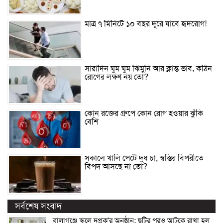
মাত্র ৭ মিনিটে ১০ বছর দূরে যাবে হৃদরোগ!
সারাদিন ঘুম ঘুম ঝিমুনি আর ক্লান্ত ভাব, কঠিন
রোগের লক্ষণ নয় তো?
কোন রক্তের গ্রুপে কোন রোগ হওয়ার ঝুঁকি
বেশি
সকালে খালি পেটে দুধ চা, স্বস্তির বিপরীতে
বিপদ আসছে না তো?
সর্বশেষ সংবাদ
বালাগঞ্জে স্কুলে দুপ্রক’র অনুষ্ঠান: ছুটির পরও আটকে রাখা হল