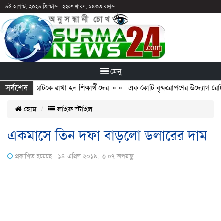
৬ই আগস্ট, ২০২৬ খ্রিস্টাব্দ
|
২২শে শ্রাবণ, ১৪৩৩ বঙ্গাব্দ
মেনু
সর্বশেষ
ন: ছুটির পরও আটকে রাখা হল শিক্ষার্থীদের
» «
এক কোটি বৃক্ষরোপণের উদ্যোগ রোটারি
হোম
লাইফ স্টাইল
একমাসে তিন দফা বাড়লো ডলারের দাম
প্রকাশিত হয়েছে : ১৪ এপ্রিল ২০১৯, ৩:০৭ অপরাহ্ণ