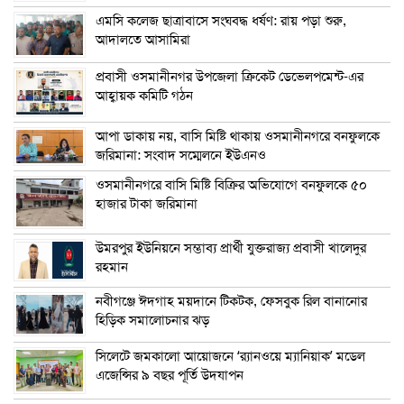
এম‌সি কলেজ ছাত্রাবাসে সংঘবদ্ধ ধর্ষণ: রায় পড়া শুরু,
আদালতে আসামিরা
প্রবাসী ওসমানীনগর উপজেলা ক্রিকেট ডেভেলপমেন্ট-এর
আহ্বায়ক কমিটি গঠন
আপা ডাকায় নয়, বাসি মিষ্টি থাকায় ওসমানীনগরে বনফুলকে
জরিমানা: সংবাদ সম্মেলনে ইউএনও
ওসমানীনগরে বাসি মিষ্টি বিক্রির অভিযোগে বনফুলকে ৫০
হাজার টাকা জরিমানা
উমরপুর ইউনিয়নে সম্ভাব্য প্রার্থী যুক্তরাজ্য প্রবাসী খালেদুর
রহমান
নবীগঞ্জে ঈদগাহ ময়দানে টিকটক, ফেসবুক রিল বানানোর
হিড়িক সমালোচনার ঝড়
সিলেটে জমকালো আয়োজনে ‘র‍্যানওয়ে ম্যানিয়াক’ মডেল
এজেন্সির ৯ বছর পূর্তি উদযাপন