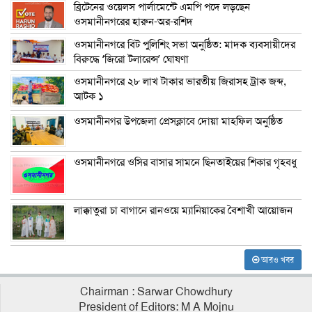
ব্রিটেনের ওয়েলস পার্লামেন্টে এমপি পদে লড়ছেন
ওসমানীনগরের হারুন-অর-রশিদ
ওসমানীনগরে বিট পুলিশিং সভা অনুষ্ঠিত: মাদক ব্যবসায়ীদের
বিরুদ্ধে ‘জিরো টলারেন্স’ ঘোষণা
ওসমানীনগরে ২৮ লাখ টাকার ভারতীয় জিরাসহ ট্রাক জব্দ,
আটক ১
ওসমানীনগর উপজেলা প্রেসক্লাবে দোয়া মাহফিল অনুষ্ঠিত
ওসমানীনগরে ওসির বাসার সামনে ছিনতাইয়ের শিকার গৃহবধু
লাক্কাতুরা চা বাগানে রানওয়ে ম্যানিয়াকের বৈশাখী আয়োজন
আরও খবর
Chairman : Sarwar Chowdhury
President of Editors: M A Mojnu