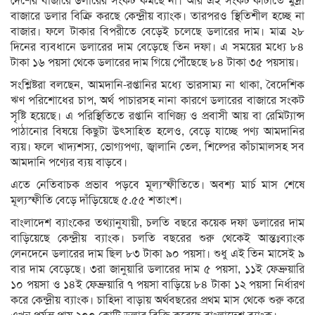
দেশের বাজারে ডলারের সংকট কমছে না। আর এই সংকট কাটাতে মুদ্রা
বাজারে ডলার বিক্রি করছে কেন্দ্রীয় ব্যাংক। তারপরও স্থিতিশীল হচ্ছে না
বাজার। ফলে টাকার বিপরীতে বেড়েই চলেছে ডলারের দাম। মাত্র ২৮
দিনের ব্যবধানে ডলারের দাম বেড়েছে তিন দফা। এ সময়ের মধ্যে ৮৪
টাকা ১৬ পয়সা থেকে ডলারের দাম গিয়ে পৌঁছেছে ৮৪ টাকা ৩৫ পয়সায়।
সংশ্লিষ্টরা বলছেন, আমদানি-রপ্তানির মধ্যে ভারসাম্য না থাকা, বৈদেশিক
ঋণ পরিশোধের চাপ, অর্থ পাচারসহ নানা কারণে ডলারের বাজারে সংকট
সৃষ্টি হয়েছে। এ পরিস্থিতিতে রপ্তানি বাণিজ্য ও প্রবাসী আয় বা রেমিট্যান্স
পাঠানোর বিষয়ে কিছুটা উৎসাহিত হলেও, বেড়ে যাচ্ছে পণ্য আমদানির
ব্যয়। ফলে খাদ্যশস্য, ভোগ্যপণ্য, জ্বালানি তেল, শিল্পের কাঁচামালসহ সব
আমদানি পণ্যের ব্যয় বাড়বে।
এতে নেতিবাচক প্রভাব পড়বে মূল্যস্ফীতিতে। অবশ্য মার্চ মাস শেষে
মূল্যস্ফীতি বেড়ে দাঁড়িয়েছে ৫.৫৫ শতাংশ।
বাংলাদেশ ব্যাংকের তথ্যানুযায়ী, চলতি বছরে কয়েক দফা ডলারের দাম
বাড়িয়েছে কেন্দ্রীয় ব্যাংক। চলতি বছরের শুরু থেকেই আন্তঃব্যাংক
লেনদেনে ডলারের দাম ছিল ৮৩ টাকা ৯০ পয়সা। শুধু এই তিন মাসেই ৯
বার দাম বেড়েছে। ৩রা জানুয়ারি ডলারের দাম ৫ পয়সা, ১১ই ফেব্রুয়ারি
১০ পয়সা ও ১৪ই ফেব্রুয়ারি ৭ পয়সা বাড়িয়ে ৮৪ টাকা ১২ পয়সা নির্ধারণ
করে কেন্দ্রীয় ব্যাংক। চাহিদা বাড়ায় অর্থবছরের প্রথম মাস থেকে শুরু করে