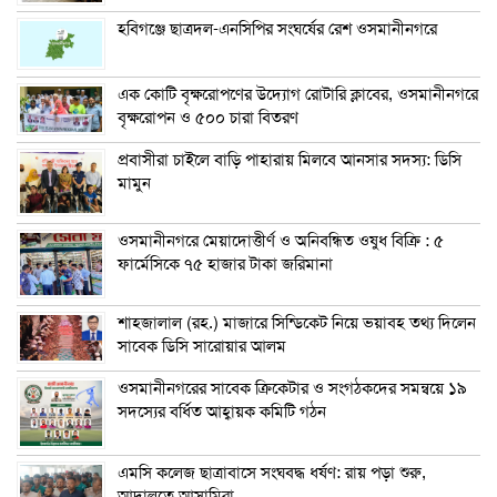
হবিগঞ্জে ছাত্রদল-এনসিপির সংঘর্ষের রেশ ওসমানীনগরে
এক কোটি বৃক্ষরোপণের উদ্যোগ রোটারি ক্লাবের, ওসমানীনগরে
বৃক্ষরোপন ও ৫০০ চারা বিতরণ
প্রবাসীরা চাইলে বাড়ি পাহারায় মিলবে আনসার সদস্য: ডিসি
মামুন
ওসমানীনগরে মেয়াদোত্তীর্ণ ও অনিবন্ধিত ওষুধ বিক্রি : ৫
ফার্মেসিকে ৭৫ হাজার টাকা জরিমানা
শাহজালাল (রহ.) মাজারে সিন্ডিকেট নিয়ে ভয়াবহ তথ্য দিলেন
সাবেক ডিসি সারোয়ার আলম
ওসমানীনগরের সাবেক ক্রিকেটার ও সংগঠকদের সমন্বয়ে ১৯
সদস্যের বর্ধিত আহ্বায়ক কমিটি গঠন
এম‌সি কলেজ ছাত্রাবাসে সংঘবদ্ধ ধর্ষণ: রায় পড়া শুরু,
আদালতে আসামিরা