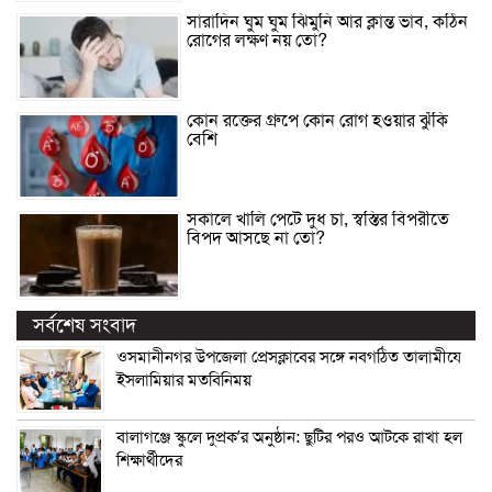
সারাদিন ঘুম ঘুম ঝিমুনি আর ক্লান্ত ভাব, কঠিন
রোগের লক্ষণ নয় তো?
কোন রক্তের গ্রুপে কোন রোগ হওয়ার ঝুঁকি
বেশি
সকালে খালি পেটে দুধ চা, স্বস্তির বিপরীতে
বিপদ আসছে না তো?
সর্বশেষ সংবাদ
ওসমানীনগর উপজেলা প্রেসক্লাবের সঙ্গে নবগঠিত তালামীযে
ইসলামিয়ার মতবিনিময়
বালাগঞ্জে স্কুলে দুপ্রক’র অনুষ্ঠান: ছুটির পরও আটকে রাখা হল
শিক্ষার্থীদের