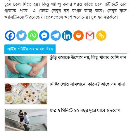
চুলে তেল দিতে হয়। কিন্তু শ্যাম্পু করার পরও তাতে তেল চিটচিটে ভাব
থাকতে পারে। এ ক্ষেত্রে লেবুর রস যথেষ্ট কাজ করে। লেবুর রসে
অ্যাসট্রিনজেন্ট রয়েছে যা তেলতেলে অংশ শুষে নেয়। চুল হয় ঝরঝরে।
লাইফ স্টাইল এর আরও খবর
ভুঁড়ি কমাতে উপোস নয়, কিছু খাবার বেশি খান
মিষ্টির লোভ সামলানো কঠিন? আছে সমাধান!
মাত্র ৭ মিনিটে ১০ বছর দূরে যাবে হৃদরোগ!