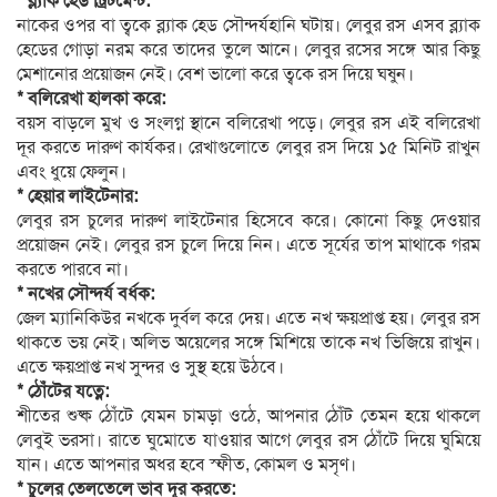
* ব্ল্যাক হেড ট্রিটমেন্ট:
নাকের ওপর বা ত্বকে ব্ল্যাক হেড সৌন্দর্যহানি ঘটায়। লেবুর রস এসব ব্ল্যাক
হেডের গোড়া নরম করে তাদের তুলে আনে। লেবুর রসের সঙ্গে আর কিছু
মেশানোর প্রয়োজন নেই। বেশ ভালো করে ত্বকে রস দিয়ে ঘষুন।
* বলিরেখা হালকা করে:
বয়স বাড়লে মুখ ও সংলগ্ন স্থানে বলিরেখা পড়ে। লেবুর রস এই বলিরেখা
দূর করতে দারুণ কার্যকর। রেখাগুলোতে লেবুর রস দিয়ে ১৫ মিনিট রাখুন
এবং ধুয়ে ফেলুন।
* হেয়ার লাইটেনার:
লেবুর রস চুলের দারুণ লাইটেনার হিসেবে করে। কোনো কিছু দেওয়ার
প্রয়োজন নেই। লেবুর রস চুলে দিয়ে নিন। এতে সূর্যের তাপ মাথাকে গরম
করতে পারবে না।
* নখের সৌন্দর্য বর্ধক:
জেল ম্যানিকিউর নখকে দুর্বল করে দেয়। এতে নখ ক্ষয়প্রাপ্ত হয়। লেবুর রস
থাকতে ভয় নেই। অলিভ অয়েলের সঙ্গে মিশিয়ে তাকে নখ ভিজিয়ে রাখুন।
এতে ক্ষয়প্রাপ্ত নখ সুন্দর ও সুস্থ হয়ে উঠবে।
* ঠোঁটের যত্নে:
শীতের শুষ্ক ঠোঁটে যেমন চামড়া ওঠে, আপনার ঠোঁট তেমন হয়ে থাকলে
লেবুই ভরসা। রাতে ঘুমোতে যাওয়ার আগে লেবুর রস ঠোঁটে দিয়ে ঘুমিয়ে
যান। এতে আপনার অধর হবে স্ফীত, কোমল ও মসৃণ।
* চুলের তেলতেলে ভাব দূর করতে: