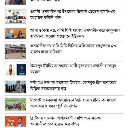
প্রবাসী ওসমানীনগর উপজেলা ক্রিকেট ডেভেলপমেন্ট-এর
আহ্বায়ক কমিটি গঠন
আপা ডাকায় নয়, বাসি মিষ্টি থাকায় ওসমানীনগরে বনফুলকে
জরিমানা: সংবাদ সম্মেলনে ইউএনও
ওসমানীনগরে বাসি মিষ্টি বিক্রির অভিযোগে বনফুলকে ৫০
হাজার টাকা জরিমানা
উমরপুর ইউনিয়নে সম্ভাব্য প্রার্থী যুক্তরাজ্য প্রবাসী খালেদুর
রহমান
নবীগঞ্জে ঈদগাহ ময়দানে টিকটক, ফেসবুক রিল বানানোর
হিড়িক সমালোচনার ঝড়
সিলেটে জমকালো আয়োজনে ‘র‍্যানওয়ে ম্যানিয়াক’ মডেল
এজেন্সির ৯ বছর পূর্তি উদযাপন
ব্রিটেনের ওয়েলস পার্লামেন্টে এমপি পদে লড়ছেন
ওসমানীনগরের হারুন-অর-রশিদ