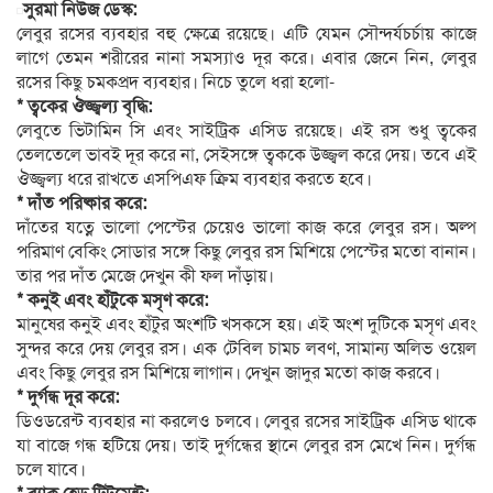
সুরমা নিউজ ডেস্ক:
লেবুর রসের ব্যবহার বহু ক্ষেত্রে রয়েছে। এটি যেমন সৌন্দর্যচর্চায় কাজে
লাগে তেমন শরীরের নানা সমস্যাও দূর করে। এবার জেনে নিন, লেবুর
রসের কিছু চমকপ্রদ ব্যবহার। নিচে তুলে ধরা হলো-
* ত্বকের ঔজ্জ্বল্য বৃদ্ধি:
লেবুতে ভিটামিন সি এবং সাইট্রিক এসিড রয়েছে। এই রস শুধু ত্বকের
তেলতেলে ভাবই দূর করে না, সেইসঙ্গে ত্বককে উজ্জ্বল করে দেয়। তবে এই
ঔজ্জ্বল্য ধরে রাখতে এসপিএফ ক্রিম ব্যবহার করতে হবে।
* দাঁত পরিষ্কার করে:
দাঁতের যত্নে ভালো পেস্টের চেয়েও ভালো কাজ করে লেবুর রস। অল্প
পরিমাণ বেকিং সোডার সঙ্গে কিছু লেবুর রস মিশিয়ে পেস্টের মতো বানান।
তার পর দাঁত মেজে দেখুন কী ফল দাঁড়ায়।
* কনুই এবং হাঁটুকে মসৃণ করে:
মানুষের কনুই এবং হাঁটুর অংশটি খসকসে হয়। এই অংশ দুটিকে মসৃণ এবং
সুন্দর করে দেয় লেবুর রস। এক টেবিল চামচ লবণ, সামান্য অলিভ ওয়েল
এবং কিছু লেবুর রস মিশিয়ে লাগান। দেখুন জাদুর মতো কাজ করবে।
* দুর্গন্ধ দূর করে:
ডিওডরেন্ট ব্যবহার না করলেও চলবে। লেবুর রসের সাইট্রিক এসিড থাকে
যা বাজে গন্ধ হটিয়ে দেয়। তাই দুর্গন্ধের স্থানে লেবুর রস মেখে নিন। দুর্গন্ধ
চলে যাবে।