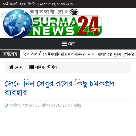
১০ই আগস্ট, ২০২৬ খ্রিস্টাব্দ
|
২৬শে শ্রাবণ, ১৪৩৩ বঙ্গাব্দ
মেনু
সর্বশেষ
র সঙ্গে নবগঠিত তালামীযে ইসলামিয়ার মতবিনিময়
» «
বালাগঞ্জে স্কুলে দুপ্রক’র 
হোম
লাইফ স্টাইল
জেনে নিন লেবুর রসের কিছু চমকপ্রদ
ব্যবহার
প্রকাশিত হয়েছে : ১৮ এপ্রিল ২০১৭, ১১:৫২ পূর্বাহ্ণ