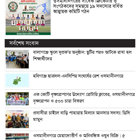
ওসমানীনগরের সাবেক ক্রিকেটার ও
সংগঠকদের সমন্বয়ে ১৯ সদস্যের বর্ধিত
আহ্বায়ক কমিটি গঠন
সর্বশেষ সংবাদ
বালাগঞ্জে স্কুলে দুপ্রক’র অনুষ্ঠান: ছুটির পরও আটকে রাখা হল
শিক্ষার্থীদের
হবিগঞ্জে ছাত্রদল-এনসিপির সংঘর্ষের রেশ ওসমানীনগরে
এক কোটি বৃক্ষরোপণের উদ্যোগ রোটারি ক্লাবের, ওসমানীনগরে
বৃক্ষরোপন ও ৫০০ চারা বিতরণ
প্রবাসীরা চাইলে বাড়ি পাহারায় মিলবে আনসার সদস্য: ডিসি
মামুন
ওসমানীনগরে মেয়াদোত্তীর্ণ ও অনিবন্ধিত ওষুধ বিক্রি : ৫