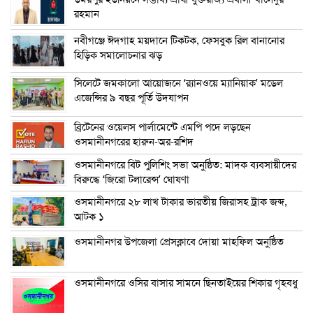
রহমান
নবীগঞ্জে ঈদগাহ ময়দানে টিকটক, ফেসবুক রিল বানানোর
হিড়িক সমালোচনার ঝড়
সিলেটে জমকালো আয়োজনে ‘র‍্যানওয়ে ম্যানিয়াক’ মডেল
এজেন্সির ৯ বছর পূর্তি উদযাপন
ব্রিটেনের ওয়েলস পার্লামেন্টে এমপি পদে লড়ছেন
ওসমানীনগরের হারুন-অর-রশিদ
ওসমানীনগরে বিট পুলিশিং সভা অনুষ্ঠিত: মাদক ব্যবসায়ীদের
বিরুদ্ধে ‘জিরো টলারেন্স’ ঘোষণা
ওসমানীনগরে ২৮ লাখ টাকার ভারতীয় জিরাসহ ট্রাক জব্দ,
আটক ১
ওসমানীনগর উপজেলা প্রেসক্লাবে দোয়া মাহফিল অনুষ্ঠিত
ওসমানীনগরে ওসির বাসার সামনে ছিনতাইয়ের শিকার গৃহবধু