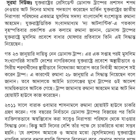
সুরমা নিউজঃ
যুক্তরাষ্ট্রের প্রেসিডেন্ট ডোনাল্ড ট্রাম্পের প্রশাসন শপথ
নেওয়ার আট দিনের মাথায় পদত্যাগ করেছেন মার্কিন যুক্তরাষ্ট্রের জাতীয়
নিরাপত্তা পরিষদের একমাত্র মুসলিম সদস্য বাংলাদেশি বংশোদ্ভূত রুমানা
আহমেদ। যুক্তরাষ্ট্রভিত্তিক সংবাদমাধ্যম ‘দ্য আটলান্টিক’-এ গতকাল
বৃহস্পতিবার প্রকাশিত এক কলামে রুমানা জানান, ডোনাল্ড ট্রাম্পের
যুক্তরাষ্ট্রে মুসলিম প্রবেশে বাধার ঘোষণার প্রতিবাদে তিনি এই সিদ্ধান্ত
নিয়েছেন।
গত ২০ জানুয়ারি দায়িত্ব নেন ডোনাল্ড ট্রাম্প। এর এক সপ্তাহ পরই মুসলিম
সংখ্যাগরিষ্ঠ সাতটি দেশের নাগরিকদের যুক্তরাষ্ট্রে প্রবেশে অস্থায়ীভাবে ও
সিরীয় শরণার্থীদের স্থায়ীভাবে নিষেধাজ্ঞা আরোপ করে নির্বাহী আদেশে সই
করেন ট্রাম্প। এ কারণেই রুমানা ২৮ জানুয়ারি এ সিদ্ধান্ত নিয়েছেন বলে
জানান। তবে আদালতে আইনি চ্যালেঞ্জের মুখে ট্রাম্পের ওই আদেশ
সাময়িকভাবে আটকে গেছে। ট্রাম্প জামানায় রুমানা আহমেদ মাত্র আট দিন
হোয়াইট হাউসে কাজ করেছেন।
২০১১ সালে বারাক ওবামার শাসনামলে রুমানা হোয়াইট হাউসে চাকরি
গ্রহণ করেন। গত বছরের নির্বাচনে ডোনাল্ড ট্রাম্পের বিজয়ের পর তিনি
ব্যক্তিগতভাবে অস্বস্তিবোধ করা সত্ত্বেও নিরাপত্তা পরিষদে থেকে যাওয়ার
সিদ্ধান্ত নেন। কিন্তু আট দিনের বেশি তাঁর পক্ষে সে চাকরিতে থাকা সম্ভব
হয়নি। ‘যে প্রশাসন আমাকে ও আমার মতো (মুসলিমদের) যুক্তরাষ্ট্রের
নাগরিক ভাবার বদলে হুমকি হিসেবে বিবেচনা করে, সেখানে আমার পক্ষে