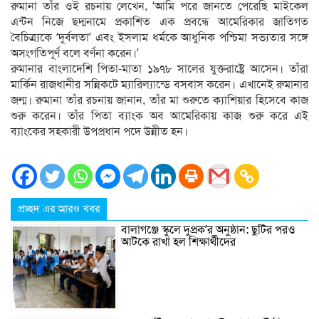
রুমানা তাঁর ওই রচনায় লেখেন, ‘আমি পরে জানতে পেরেছি মাইকেল
এন্টন নিজে ছদ্মনামে প্রকাশিত এক প্রবন্ধে আমেরিকার জাতিগত
বৈচিত্র্যকে ‘দুর্বলতা’ এবং ইসলাম ধর্মকে আধুনিক পশ্চিমা সভ্যতার সঙ্গে
অসংগতিপূর্ণ বলে বর্ণনা করেন।’
রুমানার বাংলাদেশি পিতা-মাতা ১৯৭৮ সালের যুক্তরাষ্ট্রে আসেন। তাঁরা
মার্কিন রাজধানীর সন্নিকটে ম্যারিল্যান্ডে বসবাস করেন। এখানেই রুমানার
জন্ম। রুমানা তাঁর রচনায় জানান, তাঁর মা শুরুতে ক্যাশিয়ার হিসেবে কাজ
শুরু করেন। তাঁর পিতা ব্যাংক অব আমেরিকায় কাজ শুরু করে এই
ব্যাংকের সহকারী উপপ্রধান পদে উন্নীত হন।
প্রচ্ছদ এর আরও খবর
বালাগঞ্জে স্কুলে দুপ্রক’র অনুষ্ঠান: ছুটির পরও
আটকে রাখা হল শিক্ষার্থীদের