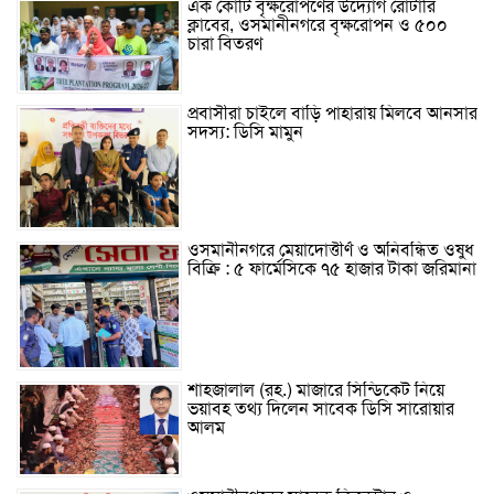
এক কোটি বৃক্ষরোপণের উদ্যোগ রোটারি
ক্লাবের, ওসমানীনগরে বৃক্ষরোপন ও ৫০০
চারা বিতরণ
প্রবাসীরা চাইলে বাড়ি পাহারায় মিলবে আনসার
সদস্য: ডিসি মামুন
ওসমানীনগরে মেয়াদোত্তীর্ণ ও অনিবন্ধিত ওষুধ
বিক্রি : ৫ ফার্মেসিকে ৭৫ হাজার টাকা জরিমানা
শাহজালাল (রহ.) মাজারে সিন্ডিকেট নিয়ে
ভয়াবহ তথ্য দিলেন সাবেক ডিসি সারোয়ার
আলম