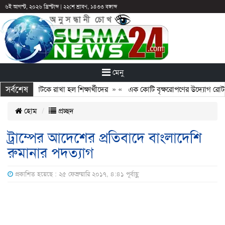
৬ই আগস্ট, ২০২৬ খ্রিস্টাব্দ
|
২২শে শ্রাবণ, ১৪৩৩ বঙ্গাব্দ
মেনু
সর্বশেষ
: ছুটির পরও আটকে রাখা হল শিক্ষার্থীদের
» «
এক কোটি বৃক্ষরোপণের উদ্যোগ রোটারি
হোম
প্রচ্ছদ
ট্রাম্পের আদেশের প্রতিবাদে বাংলাদেশি
রুমানার পদত্যাগ
প্রকাশিত হয়েছে : ২৫ ফেব্রুয়ারি ২০১৭, ৪:৪১ পূর্বাহ্ণ