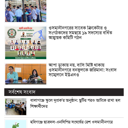
ওসমানীনগরের সাবেক ক্রিকেটার ও
সংগঠকদের সমন্বয়ে ১৯ সদস্যের বর্ধিত
আহ্বায়ক কমিটি গঠন
আপা ডাকায় নয়, বাসি মিষ্টি থাকায়
ওসমানীনগরে বনফুলকে জরিমানা: সংবাদ
সম্মেলনে ইউএনও
সর্বশেষ সংবাদ
বালাগঞ্জে স্কুলে দুপ্রক’র অনুষ্ঠান: ছুটির পরও আটকে রাখা হল
শিক্ষার্থীদের
হবিগঞ্জে ছাত্রদল-এনসিপির সংঘর্ষের রেশ ওসমানীনগরে