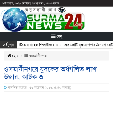
৮ই আগস্ট, ২০২৬ খ্রিস্টাব্দ
|
২৪শে শ্রাবণ, ১৪৩৩ বঙ্গাব্দ
মেনু
সর্বশেষ
: ছুটির পরও আটকে রাখা হল শিক্ষার্থীদের
» «
এক কোটি বৃক্ষরোপণের উদ্যোগ রোটারি
হোম
ওসমানীনগর
ওসমানীনগরে যুবকের অর্ধগলিত লাশ
উদ্ধার, আটক ৩
প্রকাশিত হয়েছে : ৩১ অক্টোবর ২০১৬, ৫:৪০ অপরাহ্ণ