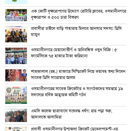
এক কোটি বৃক্ষরোপণের উদ্যোগ রোটারি ক্লাবের, ওসমানীনগরে
বৃক্ষরোপন ও ৫০০ চারা বিতরণ
প্রবাসীরা চাইলে বাড়ি পাহারায় মিলবে আনসার সদস্য: ডিসি
মামুন
ওসমানীনগরে মেয়াদোত্তীর্ণ ও অনিবন্ধিত ওষুধ বিক্রি : ৫
ফার্মেসিকে ৭৫ হাজার টাকা জরিমানা
শাহজালাল (রহ.) মাজারে সিন্ডিকেট নিয়ে ভয়াবহ তথ্য দিলেন
সাবেক ডিসি সারোয়ার আলম
ওসমানীনগরের সাবেক ক্রিকেটার ও সংগঠকদের সমন্বয়ে ১৯
সদস্যের বর্ধিত আহ্বায়ক কমিটি গঠন
এম‌সি কলেজ ছাত্রাবাসে সংঘবদ্ধ ধর্ষণ: রায় পড়া শুরু,
আদালতে আসামিরা
প্রবাসী ওসমানীনগর উপজেলা ক্রিকেট ডেভেলপমেন্ট-এর