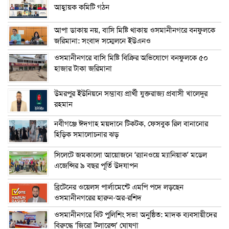
আহ্বায়ক কমিটি গঠন
আপা ডাকায় নয়, বাসি মিষ্টি থাকায় ওসমানীনগরে বনফুলকে
জরিমানা: সংবাদ সম্মেলনে ইউএনও
ওসমানীনগরে বাসি মিষ্টি বিক্রির অভিযোগে বনফুলকে ৫০
হাজার টাকা জরিমানা
উমরপুর ইউনিয়নে সম্ভাব্য প্রার্থী যুক্তরাজ্য প্রবাসী খালেদুর
রহমান
নবীগঞ্জে ঈদগাহ ময়দানে টিকটক, ফেসবুক রিল বানানোর
হিড়িক সমালোচনার ঝড়
সিলেটে জমকালো আয়োজনে ‘র‍্যানওয়ে ম্যানিয়াক’ মডেল
এজেন্সির ৯ বছর পূর্তি উদযাপন
ব্রিটেনের ওয়েলস পার্লামেন্টে এমপি পদে লড়ছেন
ওসমানীনগরের হারুন-অর-রশিদ
ওসমানীনগরে বিট পুলিশিং সভা অনুষ্ঠিত: মাদক ব্যবসায়ীদের
বিরুদ্ধে ‘জিরো টলারেন্স’ ঘোষণা