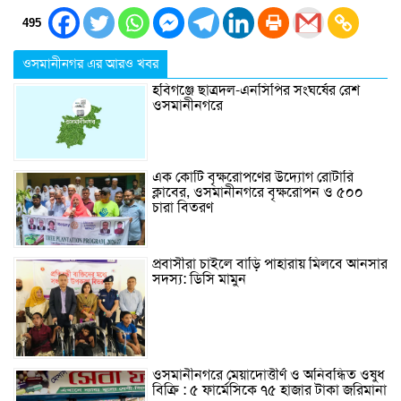
495
ওসমানীনগর এর আরও খবর
হবিগঞ্জে ছাত্রদল-এনসিপির সংঘর্ষের রেশ
ওসমানীনগরে
এক কোটি বৃক্ষরোপণের উদ্যোগ রোটারি
ক্লাবের, ওসমানীনগরে বৃক্ষরোপন ও ৫০০
চারা বিতরণ
প্রবাসীরা চাইলে বাড়ি পাহারায় মিলবে আনসার
সদস্য: ডিসি মামুন
ওসমানীনগরে মেয়াদোত্তীর্ণ ও অনিবন্ধিত ওষুধ
বিক্রি : ৫ ফার্মেসিকে ৭৫ হাজার টাকা জরিমানা