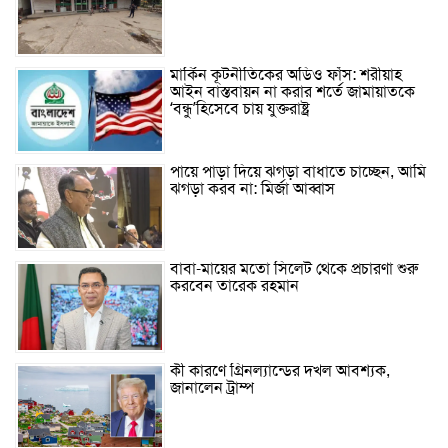
মার্কিন কূটনীতিকের অডিও ফাঁস: শরীয়াহ
আইন বাস্তবায়ন না করার শর্তে জামায়াতকে
‘বন্ধু’হিসেবে চায় যুক্তরাষ্ট্র
পায়ে পাড়া দিয়ে ঝগড়া বাধাতে চাচ্ছেন, আমি
ঝগড়া করব না: মির্জা আব্বাস
বাবা-মায়ের মতো সিলেট থেকে প্রচারণা শুরু
করবেন তারেক রহমান
কী কারণে গ্রিনল্যান্ডের দখল আবশ্যক,
জানালেন ট্রাম্প