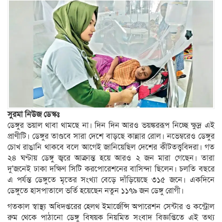
সুরমা নিউজ ডেস্কঃ
ডেঙ্গুর ভয়াল থাবা থামছে না। দিন দিন আরও ভয়ঙ্কররূপ নিচ্ছে ক্ষুদ্র এই
প্রাণীটি। ডেঙ্গুর তাণ্ডবে সারা দেশে বাড়ছে কান্নার রোল। নভেম্বরেও ডেঙ্গুর
চোখ রাঙানি থাকবে বলে আগেই জানিয়েছিল দেশের কীটতত্ত্ববিদরা। গত
২৪ ঘণ্টায় ডেঙ্গু জ্বরে আক্রান্ত হয়ে আরও ২ জন মারা গেছেন। তারা
দু’জনেই ঢাকা দক্ষিণ সিটি করপোরেশনের বাসিন্দা ছিলেন। চলতি বছরে
এ পর্যন্ত ডেঙ্গুতে মৃতের সংখ্যা বেড়ে দাঁড়িয়েছে ৩১৫ জনে। একদিনে
ডেঙ্গুতে হাসপাতালে ভর্তি হয়েছেন নতুন ১১৭৯ জন ডেঙ্গু রোগী।
গতকাল স্বাস্থ্য অধিদপ্তরের হেলথ ইমার্জেন্সি অপারেশন সেন্টার ও কন্ট্রোল
রুম থেকে পাঠানো ডেঙ্গু বিষয়ক নিয়মিত সংবাদ বিজ্ঞপ্তিতে এই তথ্য