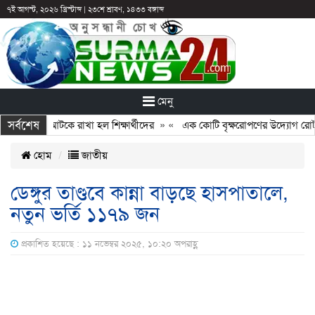
৭ই আগস্ট, ২০২৬ খ্রিস্টাব্দ
|
২৩শে শ্রাবণ, ১৪৩৩ বঙ্গাব্দ
মেনু
সর্বশেষ
: ছুটির পরও আটকে রাখা হল শিক্ষার্থীদের
» «
এক কোটি বৃক্ষরোপণের উদ্যোগ রোটারি
হোম
জাতীয়
ডেঙ্গুর তাণ্ডবে কান্না বাড়ছে হাসপাতালে,
নতুন ভর্তি ১১৭৯ জন
প্রকাশিত হয়েছে : ১১ নভেম্বর ২০২৫, ১০:২০ অপরাহ্ণ