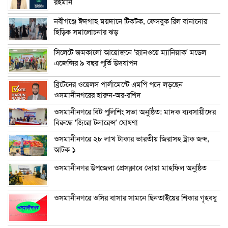
রহমান
নবীগঞ্জে ঈদগাহ ময়দানে টিকটক, ফেসবুক রিল বানানোর
হিড়িক সমালোচনার ঝড়
সিলেটে জমকালো আয়োজনে ‘র‍্যানওয়ে ম্যানিয়াক’ মডেল
এজেন্সির ৯ বছর পূর্তি উদযাপন
ব্রিটেনের ওয়েলস পার্লামেন্টে এমপি পদে লড়ছেন
ওসমানীনগরের হারুন-অর-রশিদ
ওসমানীনগরে বিট পুলিশিং সভা অনুষ্ঠিত: মাদক ব্যবসায়ীদের
বিরুদ্ধে ‘জিরো টলারেন্স’ ঘোষণা
ওসমানীনগরে ২৮ লাখ টাকার ভারতীয় জিরাসহ ট্রাক জব্দ,
আটক ১
ওসমানীনগর উপজেলা প্রেসক্লাবে দোয়া মাহফিল অনুষ্ঠিত
ওসমানীনগরে ওসির বাসার সামনে ছিনতাইয়ের শিকার গৃহবধু