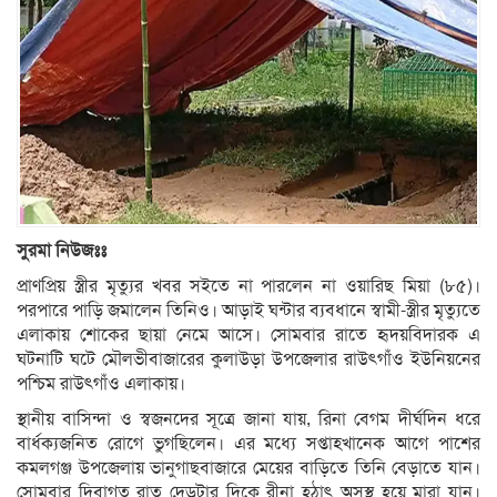
সুরমা নিউজঃঃ
প্রাণপ্রিয় স্ত্রীর মৃত্যুর খবর সইতে না পারলেন না ওয়ারিছ মিয়া (৮৫)।
পরপারে পাড়ি জমালেন তিনিও। আড়াই ঘন্টার ব্যবধানে স্বামী-স্ত্রীর মৃত্যুতে
এলাকায় শোকের ছায়া নেমে আসে। সোমবার রাতে হৃদয়বিদারক এ
ঘটনাটি ঘটে মৌলভীবাজারের কুলাউড়া উপজেলার রাউৎগাঁও ইউনিয়নের
পশ্চিম রাউৎগাঁও এলাকায়।
স্থানীয় বাসিন্দা ও স্বজনদের সূত্রে জানা যায়, রিনা বেগম দীর্ঘদিন ধরে
বার্ধক্যজনিত রোগে ভুগছিলেন। এর মধ্যে সপ্তাহখানেক আগে পাশের
কমলগঞ্জ উপজেলায় ভানুগাছবাজারে মেয়ের বাড়িতে তিনি বেড়াতে যান।
সোমবার দিবাগত রাত দেড়টার দিকে রীনা হঠাৎ অসুস্থ হয়ে মারা যান।