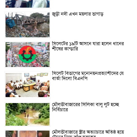
জুড়ী নদী এখন ময়লার ভাগাড়
সিলেটের ১৯টি আসনে যারা হলেন ধানের
শীষের কান্ডারি
সিলেট বিভাগের মনোনয়নপ্রত্যাশীদের যে
বার্তা দিলো বিএনপি
মৌলভীবাজারের সিলিকা বালু লুট হচ্ছে
নির্বিচারে
মৌলভীবাজারে স্ত্রীর অত্যাচারে অতিষ্ঠ হয়ে