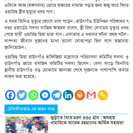
এদিকে আজ (মঙ্গলবার) ভোরে ফজরের নামাজ পড়ার জন্য অজু করে ফিরে
ওয়ারিছ স্ত্রীর মৃত্যুর খবর পান।
এ সময় তিনিও মৃত্যুর কোলে ঢলে পড়েন। রাউৎগাঁও ইউনিয়ন পরিষদের ৭
নম্বর ওয়ার্ডের সদস্য নাজিম আহমদ বলেন, স্ত্রী রিনা বেগমের মৃত্যুর খবর
পেয়ে স্বামী ওয়ারিছ মিয়া মারা যান। এলাকায় এ ধরনের ঘটনা প্রথম ঘটল।
দাম্পত্য জীবনে দুজনের মধ্যে ভালো বোঝাপড়া ছিল বলে স্বজনেরা
জানিয়েছেন।
ওয়ারিছ মিয়া রাউৎগাঁও হাফিজিয়া মাদ্রাসার পরিচালনা কমিটির সদস্য ও
রাউৎগাঁও জামে মসজিদ কমিটির সদস্য ছিলেন। বেলা সাড়ে তিনটায়
স্থানীয় রাউৎগাঁও বড় মোকামে জানাজা শেষে দুজনকে পাশাপাশি কবরে
দাফন করা হয়েছে।
মৌলভীবাজার এর আরও খবর
জুড়ীতে বিষে মরল ৩৩৫ হাঁস : অসহায়
খামারিকে তারেক রহমানের আর্থিক সহায়তা