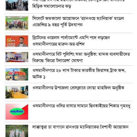
হিড়িক সমালোচনার ঝড়
সিলেটে জমকালো আয়োজনে ‘র‍্যানওয়ে ম্যানিয়াক’ মডেল
এজেন্সির ৯ বছর পূর্তি উদযাপন
ব্রিটেনের ওয়েলস পার্লামেন্টে এমপি পদে লড়ছেন
ওসমানীনগরের হারুন-অর-রশিদ
ওসমানীনগরে বিট পুলিশিং সভা অনুষ্ঠিত: মাদক ব্যবসায়ীদের
বিরুদ্ধে ‘জিরো টলারেন্স’ ঘোষণা
ওসমানীনগরে ২৮ লাখ টাকার ভারতীয় জিরাসহ ট্রাক জব্দ,
আটক ১
ওসমানীনগর উপজেলা প্রেসক্লাবে দোয়া মাহফিল অনুষ্ঠিত
ওসমানীনগরে ওসির বাসার সামনে ছিনতাইয়ের শিকার গৃহবধু
লাক্কাতুরা চা বাগানে রানওয়ে ম্যানিয়াকের বৈশাখী আয়োজন