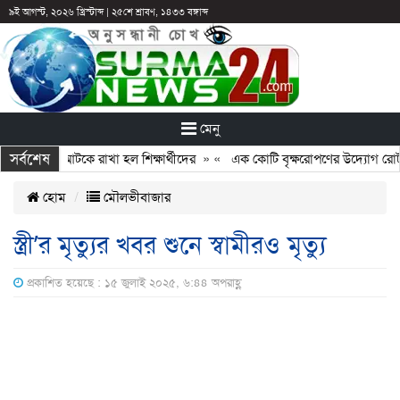
৯ই আগস্ট, ২০২৬ খ্রিস্টাব্দ
|
২৫শে শ্রাবণ, ১৪৩৩ বঙ্গাব্দ
মেনু
সর্বশেষ
: ছুটির পরও আটকে রাখা হল শিক্ষার্থীদের
» «
এক কোটি বৃক্ষরোপণের উদ্যোগ রোটারি
হোম
মৌলভীবাজার
স্ত্রী’র মৃত্যুর খবর শুনে স্বামীরও মৃত্যু
প্রকাশিত হয়েছে : ১৫ জুলাই ২০২৫, ৬:৪৪ অপরাহ্ণ