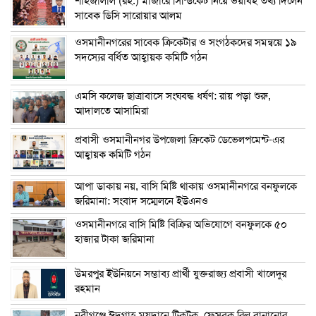
শাহজালাল (রহ.) মাজারে সিন্ডিকেট নিয়ে ভয়াবহ তথ্য দিলেন
সাবেক ডিসি সারোয়ার আলম
ওসমানীনগরের সাবেক ক্রিকেটার ও সংগঠকদের সমন্বয়ে ১৯
সদস্যের বর্ধিত আহ্বায়ক কমিটি গঠন
এম‌সি কলেজ ছাত্রাবাসে সংঘবদ্ধ ধর্ষণ: রায় পড়া শুরু,
আদালতে আসামিরা
প্রবাসী ওসমানীনগর উপজেলা ক্রিকেট ডেভেলপমেন্ট-এর
আহ্বায়ক কমিটি গঠন
আপা ডাকায় নয়, বাসি মিষ্টি থাকায় ওসমানীনগরে বনফুলকে
জরিমানা: সংবাদ সম্মেলনে ইউএনও
ওসমানীনগরে বাসি মিষ্টি বিক্রির অভিযোগে বনফুলকে ৫০
হাজার টাকা জরিমানা
উমরপুর ইউনিয়নে সম্ভাব্য প্রার্থী যুক্তরাজ্য প্রবাসী খালেদুর
রহমান
নবীগঞ্জে ঈদগাহ ময়দানে টিকটক, ফেসবুক রিল বানানোর