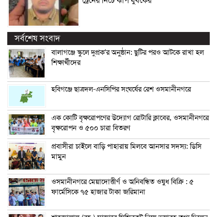
ট্রেনের নিচে ঝাঁপ যুবকের
সর্বশেষ সংবাদ
বালাগঞ্জে স্কুলে দুপ্রক’র অনুষ্ঠান: ছুটির পরও আটকে রাখা হল
শিক্ষার্থীদের
হবিগঞ্জে ছাত্রদল-এনসিপির সংঘর্ষের রেশ ওসমানীনগরে
এক কোটি বৃক্ষরোপণের উদ্যোগ রোটারি ক্লাবের, ওসমানীনগরে
বৃক্ষরোপন ও ৫০০ চারা বিতরণ
প্রবাসীরা চাইলে বাড়ি পাহারায় মিলবে আনসার সদস্য: ডিসি
মামুন
ওসমানীনগরে মেয়াদোত্তীর্ণ ও অনিবন্ধিত ওষুধ বিক্রি : ৫
ফার্মেসিকে ৭৫ হাজার টাকা জরিমানা