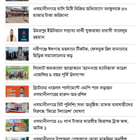
ওসমানীনগরে বাসি মিষ্টি বিক্রির অভিযোগে বনফুলকে ৫০
হাজার টাকা জরিমানা
উমরপুর ইউনিয়নে সম্ভাব্য প্রার্থী যুক্তরাজ্য প্রবাসী খালেদুর
রহমান
নবীগঞ্জে ঈদগাহ ময়দানে টিকটক, ফেসবুক রিল বানানোর
হিড়িক সমালোচনার ঝড়
সিলেটে জমকালো আয়োজনে ‘র‍্যানওয়ে ম্যানিয়াক’ মডেল
এজেন্সির ৯ বছর পূর্তি উদযাপন
ব্রিটেনের ওয়েলস পার্লামেন্টে এমপি পদে লড়ছেন
ওসমানীনগরের হারুন-অর-রশিদ
ওসমানীনগরে বিট পুলিশিং সভা অনুষ্ঠিত: মাদক ব্যবসায়ীদের
বিরুদ্ধে ‘জিরো টলারেন্স’ ঘোষণা
ওসমানীনগরে ২৮ লাখ টাকার ভারতীয় জিরাসহ ট্রাক জব্দ,
আটক ১
ওসমানীনগর উপজেলা প্রেসক্লাবে দোয়া মাহফিল অনুষ্ঠিত