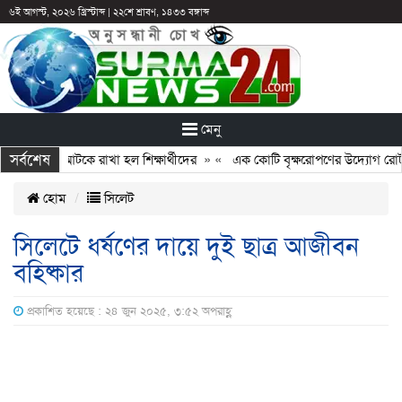
৬ই আগস্ট, ২০২৬ খ্রিস্টাব্দ
|
২২শে শ্রাবণ, ১৪৩৩ বঙ্গাব্দ
মেনু
সর্বশেষ
: ছুটির পরও আটকে রাখা হল শিক্ষার্থীদের
» «
এক কোটি বৃক্ষরোপণের উদ্যোগ রোটারি
হোম
সিলেট
সিলেটে ধর্ষণের দায়ে দুই ছাত্র আজীবন
বহিষ্কার
প্রকাশিত হয়েছে : ২৪ জুন ২০২৫, ৩:৫২ অপরাহ্ণ