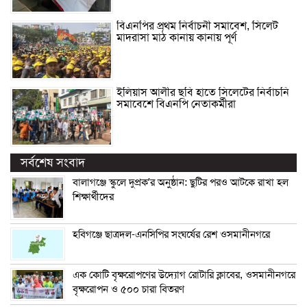
বিএনপির প্রথম নির্বাচনী সমাবেশ, সিলেট
মাদরাসা মাঠ কানায় কানায় পূর্ণ
ইলিয়াস আলীর ছবি হাতে সিলেটের নির্বাচনি
সমাবেশে বিএনপি নেতাকর্মীরা
সর্বশেষ সংবাদ
বালাগঞ্জে স্কুলে দুপ্রক’র অনুষ্ঠান: ছুটির পরও আটকে রাখা হল
শিক্ষার্থীদের
হবিগঞ্জে ছাত্রদল-এনসিপির সংঘর্ষের রেশ ওসমানীনগরে
এক কোটি বৃক্ষরোপণের উদ্যোগ রোটারি ক্লাবের, ওসমানীনগরে
বৃক্ষরোপন ও ৫০০ চারা বিতরণ