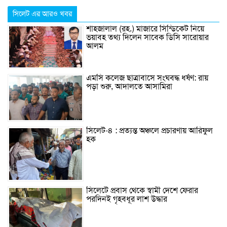
সিলেট এর আরও খবর
শাহজালাল (রহ.) মাজারে সিন্ডিকেট নিয়ে
ভয়াবহ তথ্য দিলেন সাবেক ডিসি সারোয়ার
আলম
এম‌সি কলেজ ছাত্রাবাসে সংঘবদ্ধ ধর্ষণ: রায়
পড়া শুরু, আদালতে আসামিরা
সিলেট-৪ : প্রত্যন্ত অঞ্চলে প্রচারণায় আরিফুল
হক
সিলেটে প্রবাস থেকে স্বামী দেশে ফেরার
পরদিনই গৃহবধূর লাশ উদ্ধার