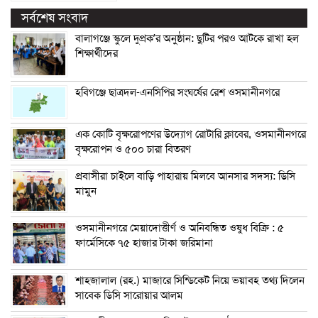
সর্বশেষ সংবাদ
বালাগঞ্জে স্কুলে দুপ্রক’র অনুষ্ঠান: ছুটির পরও আটকে রাখা হল
শিক্ষার্থীদের
হবিগঞ্জে ছাত্রদল-এনসিপির সংঘর্ষের রেশ ওসমানীনগরে
এক কোটি বৃক্ষরোপণের উদ্যোগ রোটারি ক্লাবের, ওসমানীনগরে
বৃক্ষরোপন ও ৫০০ চারা বিতরণ
প্রবাসীরা চাইলে বাড়ি পাহারায় মিলবে আনসার সদস্য: ডিসি
মামুন
ওসমানীনগরে মেয়াদোত্তীর্ণ ও অনিবন্ধিত ওষুধ বিক্রি : ৫
ফার্মেসিকে ৭৫ হাজার টাকা জরিমানা
শাহজালাল (রহ.) মাজারে সিন্ডিকেট নিয়ে ভয়াবহ তথ্য দিলেন
সাবেক ডিসি সারোয়ার আলম