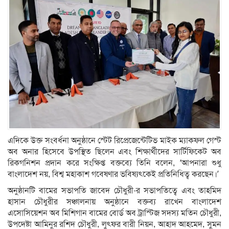
এদিকে উক্ত সংবর্ধনা অনুষ্ঠানে স্টেট রিপ্রেজেন্টেটিভ মাইক ম্যাকফল গেস্ট
অব অনার হিসেবে উপস্থিত ছিলেন এবং শিক্ষার্থীদের সার্টিফিকেট অব
রিকগনিশন প্রদান করে সংক্ষিপ্ত বক্তব্যে তিনি বলেন, ‘আপনারা শুধু
বাংলাদেশ নয়, বিশ্ব মহাকাশ গবেষণার ভবিষ্যৎকেই প্রতিনিধিত্ব করছেন।’
অনুষ্ঠানটি বামের সভাপতি জাবেদ চৌধুরী-র সভাপতিত্বে এবং তাহমিদ
হাসান চৌধুরীর সঞ্চালনায় অনুষ্ঠানে বক্তব্য রাখেন বাংলাদেশ
এসোসিয়েশন অব মিশিগান বামের বোর্ড অব ট্রাস্টিজ সদস্য মতিন চৌধুরী,
উপদেষ্টা আমিনুর রশিদ চৌধুরী, লুৎফর বারী নিয়ন, আহাদ আহমেদ, সুমন