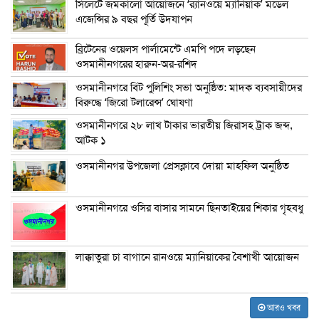
সিলেটে জমকালো আয়োজনে ‘র‍্যানওয়ে ম্যানিয়াক’ মডেল
এজেন্সির ৯ বছর পূর্তি উদযাপন
ব্রিটেনের ওয়েলস পার্লামেন্টে এমপি পদে লড়ছেন
ওসমানীনগরের হারুন-অর-রশিদ
ওসমানীনগরে বিট পুলিশিং সভা অনুষ্ঠিত: মাদক ব্যবসায়ীদের
বিরুদ্ধে ‘জিরো টলারেন্স’ ঘোষণা
ওসমানীনগরে ২৮ লাখ টাকার ভারতীয় জিরাসহ ট্রাক জব্দ,
আটক ১
ওসমানীনগর উপজেলা প্রেসক্লাবে দোয়া মাহফিল অনুষ্ঠিত
ওসমানীনগরে ওসির বাসার সামনে ছিনতাইয়ের শিকার গৃহবধু
লাক্কাতুরা চা বাগানে রানওয়ে ম্যানিয়াকের বৈশাখী আয়োজন
আরও খবর