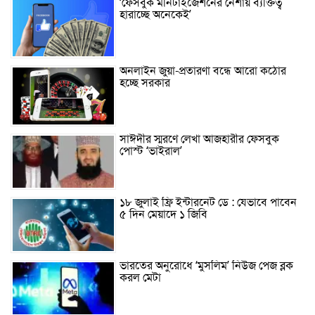
‘ফেসবুক মনিটাইজেশনের নেশায় ব্যক্তিত্ব
হারাচ্ছে অনেকেই’
অনলাইন জুয়া-প্রতারণা বন্ধে আরো কঠোর
হচ্ছে সরকার
সাঈদীর স্মরণে লেখা আজহারীর ফেসবুক
পোস্ট ‘ভাইরাল’
১৮ জুলাই ফ্রি ইন্টারনেট ডে : যেভাবে পাবেন
৫ দিন মেয়াদে ১ জিবি
ভারতের অনুরোধে ‘মুসলিম’ নিউজ পেজ ব্লক
করল মেটা