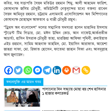
কবির, সহ সভাপতি সৈয়দ মতিউর রহমান শিমু, আলী আহমেদ ফারিশ,
কোষাধ্যক্ষ জসিম চৌধুরী, কমিউনিটি নেতৃবৃন্দের মধ্যে বক্তব্য রাখেন
সৈয়দ আমিনুর রহমান, চট্রগ্রাম এলামনাই এসোসিয়েশন অব মিশিগানের
কোষাধ্যক্ষ মোহাম্মদ আফতাব ও বাপ্পী চৌধুরী প্রমুখ।
“ড্রিমস অব বাংলাদেশ” দলের সম্মানিত সদস্যরা হলেন মাহাদির ইসলাম
স্টুডেন্ট টিম লিডার, মো. মঈন উদ্দিন কোচ, আন নাফেউ,আর্কপ্রতীক
আচার্য্য, হাসিন ইসরাক চৌধুরী তাহা, মারজিয়া আফিফা পৃথিবী, রুবাইয়াত
এইচ রহমান, সামিম আহনাফ তাহমিদ, মো. ইয়াসিন আরাফাত, আয়েশা
জাহরা সাফা, মো. রিফাত হোসেন, ফাতেমা জাহান সিফা এবং আবদুল্লাহ
আল জুনায়েদ।
তথ্যপ্রযুক্তি এর আরও খবর
পালানোর দিন সন্ধ্যায় মোছা হয় শেখ হাসিনার
১ হাজার কলরেকর্ড