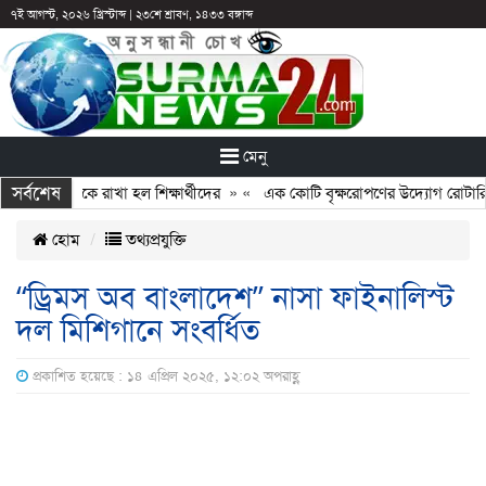
৭ই আগস্ট, ২০২৬ খ্রিস্টাব্দ
|
২৩শে শ্রাবণ, ১৪৩৩ বঙ্গাব্দ
মেনু
সর্বশেষ
ির পরও আটকে রাখা হল শিক্ষার্থীদের
» «
এক কোটি বৃক্ষরোপণের উদ্যোগ রোটারি ক্লা
হোম
তথ্যপ্রযুক্তি
“ড্রিমস অব বাংলাদেশ” নাসা ফাইনালিস্ট
দল মিশিগানে সংবর্ধিত
প্রকাশিত হয়েছে : ১৪ এপ্রিল ২০২৫, ১২:০২ অপরাহ্ণ