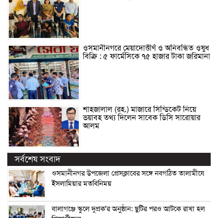
ওসমানীনগরে মেয়াদোত্তীর্ণ ও অনিবন্ধিত ওষুধ
বিক্রি : ৫ ফার্মেসিকে ৭৫ হাজার টাকা জরিমানা
শাহজালাল (রহ.) মাজারে সিন্ডিকেট নিয়ে
ভয়াবহ তথ্য দিলেন সাবেক ডিসি সারোয়ার
আলম
সর্বশেষ সংবাদ
ওসমানীনগর উপজেলা প্রেসক্লাবের সঙ্গে নবগঠিত তালামীযে
ইসলামিয়ার মতবিনিময়
বালাগঞ্জে স্কুলে দুপ্রক’র অনুষ্ঠান: ছুটির পরও আটকে রাখা হল