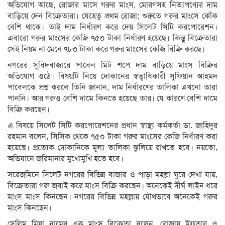
অভিযোগ আছে, রোজার মাসে গরুর মাংস, মোরগসহ নিত্যপণ্যের দাম
বাড়িয়ে দেন বিক্রেতারা। যেহেতু প্রথম রোজা; শুরুতে গরুর মাংসে ঝোঁক
বেশি থাকে। তাই দাম নির্ধারণ করে দেয় সিলেট সিটি করপোরেশন।
এবারো গরুর মাংসের কেজি ৭৫০ টাকা নির্ধারণ হয়েছে। কিন্তু বিক্রেতারা
সেই নিয়ম না মেনে ৭৮০ টাকা করে গরুর মাংসের কেজি বিক্রি করছে।
নগরের সুবিদবাজারে পাবেল মিট শপে দাম বাড়িয়ে মাংস বিক্রির
অভিযোগ ওঠে। বিষয়টি নিয়ে দোকানের স্বত্বাধিকারী সুফিয়ান আহমদ
পাবেলকে প্রশ্ন করলে তিনি জানান, দাম নির্ধারণের তালিকা এখনো তারা
পাননি। আর গরুও বেশি দামে কিনতে হয়েছে তার। যে কারণে বেশি দামে
বিক্রি করছেন।
এ বিষয়ে সিলেট সিটি করপোরেশনের প্রধান স্বাস্থ্য কর্মকর্তা ডা. জাহিদুর
রহমান বলেন, সিসিক থেকে ৭৫০ টাকা গরুর মাংসের কেজি নির্ধারণ করা
হয়েছে। প্রত্যেক দোকানিকে মূল্য তালিকা ঝুলিয়ে রাখতে হবে। নয়তো,
অভিযানে জরিমানার মুখোমুখি হতে হবে।
সরেজমিনে সিলেট নগরের বিভিন্ন বাজার ও পাড়া মহল্লা ঘুরে দেখা যায়,
বিক্রেতারা গরু জবাই করে মাংস বিক্রি করছেন। অনেকেই দীর্ঘ লাইন ধরে
মাংস মাংস কিনছেন। নগরের বিভিন্ন মহল্লায় যৌথভাবে অনেকেই গরুর
মাংস কিনছেন।
সেলিম মিয়া নামের এক মাংস বিক্রেতা বলেন, রোজায় ইফতার ও