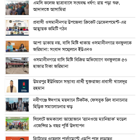
এম‌সি কলেজ ছাত্রাবাসে সংঘবদ্ধ ধর্ষণ: রায় পড়া শুরু,
আদালতে আসামিরা
প্রবাসী ওসমানীনগর উপজেলা ক্রিকেট ডেভেলপমেন্ট-এর
আহ্বায়ক কমিটি গঠন
আপা ডাকায় নয়, বাসি মিষ্টি থাকায় ওসমানীনগরে বনফুলকে
জরিমানা: সংবাদ সম্মেলনে ইউএনও
ওসমানীনগরে বাসি মিষ্টি বিক্রির অভিযোগে বনফুলকে ৫০
হাজার টাকা জরিমানা
উমরপুর ইউনিয়নে সম্ভাব্য প্রার্থী যুক্তরাজ্য প্রবাসী খালেদুর
রহমান
নবীগঞ্জে ঈদগাহ ময়দানে টিকটক, ফেসবুক রিল বানানোর
হিড়িক সমালোচনার ঝড়
সিলেটে জমকালো আয়োজনে ‘র‍্যানওয়ে ম্যানিয়াক’ মডেল
এজেন্সির ৯ বছর পূর্তি উদযাপন
ব্রিটেনের ওয়েলস পার্লামেন্টে এমপি পদে লড়ছেন