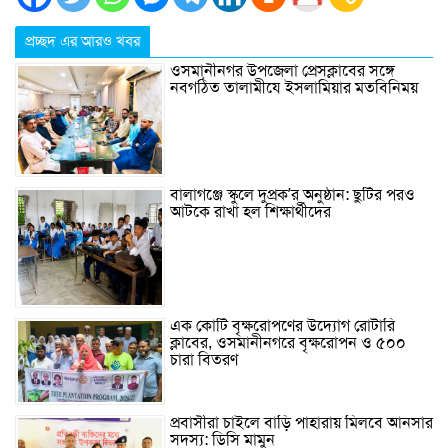
প্রচ্ছদ এর আরও খবর
ওসমানীনগর উপজেলা প্রেসক্লাবের সঙ্গে
নবগঠিত তালামীযে ইসলামিয়ার মতবিনিময়
বালাগঞ্জে স্কুলে দুপ্রক’র অনুষ্ঠান: ছুটির পরও
আটকে রাখা হল শিক্ষার্থীদের
এক কোটি বৃক্ষরোপণের উদ্যোগ রোটারি
ক্লাবের, ওসমানীনগরে বৃক্ষরোপন ও ৫০০
চারা বিতরণ
প্রবাসীরা চাইলে বাড়ি পাহারায় মিলবে আনসার
সদস্য: ডিসি মামুন