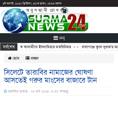
৯ই আগস্ট, ২০২৬ খ্রিস্টাব্দ
|
২৫শে শ্রাবণ, ১৪৩৩ বঙ্গাব্দ
মেনু
সর্বশেষ
ঙ্গে নবগঠিত তালামীযে ইসলামিয়ার মতবিনিময়
» «
বালাগঞ্জে স্কুলে দুপ্রক’র অনুষ
হোম
প্রচ্ছদ
সিলেটে তারাবির নামাজের ঘোষণা
আসতেই গরুর মাংসের বাজারে টান
প্রকাশিত হয়েছে : ০২ মার্চ ২০২৫, ৫:৫৫ অপরাহ্ণ