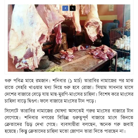
শুরু পবিত্র মাহে রমজান। শনিবার (১ মার্চ) তারাবির নামাজের পর মাঝ
রাতে সেহরি খাওয়ার মধ্য দিয়ে শুরু হবে রোজা। সিয়াম সাধনার মাসে
দেশের বাজারে বেড়ে যায় মাছ-মুরগি-মাংসের চাহিদা। বিশেষ করে মাংসের
চাহিদা বাড়ে দ্বিগুণ। ফলে বাজারে মাংসের টান পড়ে।
সিলেটে তারাবির নামাজের ঘোষণা আসতেই গরুর মাংসের বাজারে টান
লেগেছে। শনিবার নগরের বিভিন্ন গুরুত্বপূর্ণ বাজারে মাংস কিনতে
ক্রেতাদের ভিড় দেখা গেছে। ব্যবসায়ীরা বলছেন, অনেক গরু জবাই
হয়েছে। কিন্তু ক্রেতাদের চাহিদা মতো জোগান তারা দিতে পারছেন না।