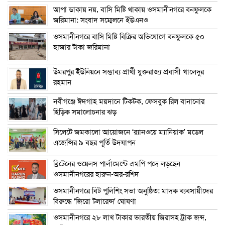
আপা ডাকায় নয়, বাসি মিষ্টি থাকায় ওসমানীনগরে বনফুলকে
জরিমানা: সংবাদ সম্মেলনে ইউএনও
ওসমানীনগরে বাসি মিষ্টি বিক্রির অভিযোগে বনফুলকে ৫০
হাজার টাকা জরিমানা
উমরপুর ইউনিয়নে সম্ভাব্য প্রার্থী যুক্তরাজ্য প্রবাসী খালেদুর
রহমান
নবীগঞ্জে ঈদগাহ ময়দানে টিকটক, ফেসবুক রিল বানানোর
হিড়িক সমালোচনার ঝড়
সিলেটে জমকালো আয়োজনে ‘র‍্যানওয়ে ম্যানিয়াক’ মডেল
এজেন্সির ৯ বছর পূর্তি উদযাপন
ব্রিটেনের ওয়েলস পার্লামেন্টে এমপি পদে লড়ছেন
ওসমানীনগরের হারুন-অর-রশিদ
ওসমানীনগরে বিট পুলিশিং সভা অনুষ্ঠিত: মাদক ব্যবসায়ীদের
বিরুদ্ধে ‘জিরো টলারেন্স’ ঘোষণা
ওসমানীনগরে ২৮ লাখ টাকার ভারতীয় জিরাসহ ট্রাক জব্দ,