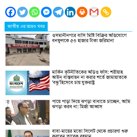
জাতীয় এর আরও খবর
ওসমানীনগরে বাসি মিষ্টি বিক্রির অভিযোগে
বনফুলকে ৫০ হাজার টাকা জরিমানা
মার্কিন কূটনীতিকের অডিও ফাঁস: শরীয়াহ
আইন বাস্তবায়ন না করার শর্তে জামায়াতকে
‘বন্ধু’হিসেবে চায় যুক্তরাষ্ট্র
পায়ে পাড়া দিয়ে ঝগড়া বাধাতে চাচ্ছেন, আমি
ঝগড়া করব না: মির্জা আব্বাস
বাবা-মায়ের মতো সিলেট থেকে প্রচারণা শুরু
করবেন তারেক রহমান