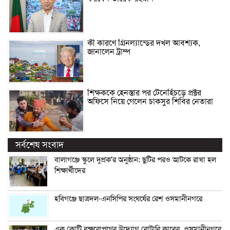
কী কারণে গ্রিনল্যান্ডের দখল আবশ্যক,
জানালেন ট্রাম্প
শিক্ষককে হেনস্তার পর টেনেহিঁচড়ে প্রক্টর
অফিসে নিয়ে গেলেন চাকসুর শিবির নেতারা
সর্বশেষ সংবাদ
বালাগঞ্জে স্কুলে দুপ্রক’র অনুষ্ঠান: ছুটির পরও আটকে রাখা হল
শিক্ষার্থীদের
হবিগঞ্জে ছাত্রদল-এনসিপির সংঘর্ষের রেশ ওসমানীনগরে
এক কোটি বৃক্ষরোপণের উদ্যোগ রোটারি ক্লাবের, ওসমানীনগরে