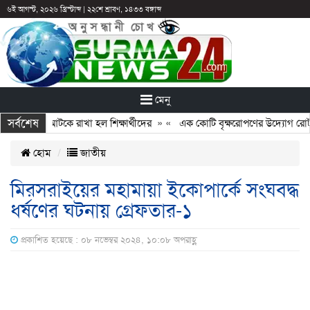
৬ই আগস্ট, ২০২৬ খ্রিস্টাব্দ
|
২২শে শ্রাবণ, ১৪৩৩ বঙ্গাব্দ
মেনু
সর্বশেষ
: ছুটির পরও আটকে রাখা হল শিক্ষার্থীদের
» «
এক কোটি বৃক্ষরোপণের উদ্যোগ রোটারি
হোম
জাতীয়
মিরসরাইয়ের মহামায়া ইকোপার্কে সংঘবদ্ধ
ধর্ষণের ঘটনায় গ্রেফতার-১
প্রকাশিত হয়েছে : ০৮ নভেম্বর ২০২৪, ১০:০৮ অপরাহ্ণ