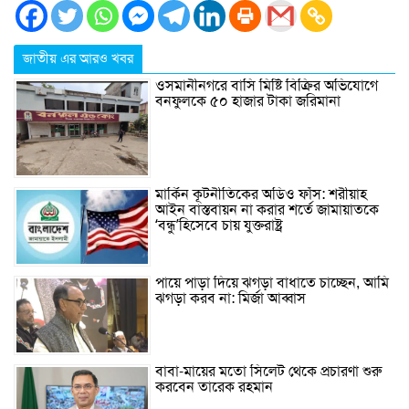
জাতীয় এর আরও খবর
ওসমানীনগরে বাসি মিষ্টি বিক্রির অভিযোগে
বনফুলকে ৫০ হাজার টাকা জরিমানা
মার্কিন কূটনীতিকের অডিও ফাঁস: শরীয়াহ
আইন বাস্তবায়ন না করার শর্তে জামায়াতকে
‘বন্ধু’হিসেবে চায় যুক্তরাষ্ট্র
পায়ে পাড়া দিয়ে ঝগড়া বাধাতে চাচ্ছেন, আমি
ঝগড়া করব না: মির্জা আব্বাস
বাবা-মায়ের মতো সিলেট থেকে প্রচারণা শুরু
করবেন তারেক রহমান