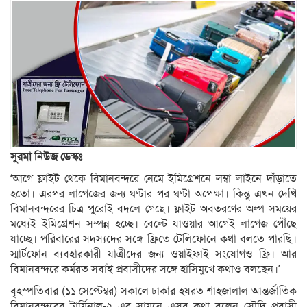
সুরমা নিউজ ডেস্কঃ
‘আগে ফ্লাইট থেকে বিমানবন্দরে নেমে ইমিগ্রেশনে লম্বা লাইনে দাঁড়াতে
হতো। এরপর লাগেজের জন্য ঘণ্টার পর ঘণ্টা অপেক্ষা। কিন্তু এখন দেখি
বিমানবন্দরের চিত্র পুরোই বদলে গেছে। ফ্লাইট অবতরণের অল্প সময়ের
মধ্যেই ইমিগ্রেশন সম্পন্ন হচ্ছে। বেল্টে যাওয়ার আগেই লাগেজ পৌঁছে
যাচ্ছে। পরিবারের সদস্যদের সঙ্গে ফ্রিতে টেলিফোনে কথা বলতে পারছি।
স্মার্টফোন ব্যবহারকারী যাত্রীদের জন্য ওয়াইফাই সংযোগও ফ্রি। আর
বিমানবন্দরে কর্মরত সবাই প্রবাসীদের সঙ্গে হাসিমুখে কথাও বলছেন।’
বৃহস্পতিবার (১১ সেপ্টেম্বর) সকালে ঢাকার হযরত শাহজালাল আন্তর্জাতিক
বিমানবন্দরের টার্মিনাল-২ এর সামনে এসব কথা বলেন সৌদি প্রবাসী