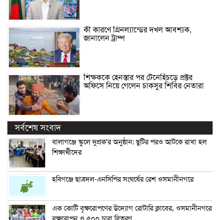
কী কারণে গ্রিনল্যান্ডের দখল আবশ্যক,
জানালেন ট্রাম্প
শিক্ষককে হেনস্তার পর টেনেহিঁচড়ে প্রক্টর
অফিসে নিয়ে গেলেন চাকসুর শিবির নেতারা
সর্বশেষ সংবাদ
বালাগঞ্জে স্কুলে দুপ্রক’র অনুষ্ঠান: ছুটির পরও আটকে রাখা হল
শিক্ষার্থীদের
হবিগঞ্জে ছাত্রদল-এনসিপির সংঘর্ষের রেশ ওসমানীনগরে
এক কোটি বৃক্ষরোপণের উদ্যোগ রোটারি ক্লাবের, ওসমানীনগরে
বৃক্ষরোপন ও ৫০০ চারা বিতরণ