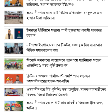
জরিমানা: সংবাদ সম্মেলনে ইউএনও
ওসমানীনগরে বাসি মিষ্টি বিক্রির অভিযোগে বনফুলকে ৫০
হাজার টাকা জরিমানা
উমরপুর ইউনিয়নে সম্ভাব্য প্রার্থী যুক্তরাজ্য প্রবাসী খালেদুর
রহমান
নবীগঞ্জে ঈদগাহ ময়দানে টিকটক, ফেসবুক রিল বানানোর
হিড়িক সমালোচনার ঝড়
সিলেটে জমকালো আয়োজনে ‘র‍্যানওয়ে ম্যানিয়াক’ মডেল
এজেন্সির ৯ বছর পূর্তি উদযাপন
ব্রিটেনের ওয়েলস পার্লামেন্টে এমপি পদে লড়ছেন
ওসমানীনগরের হারুন-অর-রশিদ
ওসমানীনগরে বিট পুলিশিং সভা অনুষ্ঠিত: মাদক ব্যবসায়ীদের
বিরুদ্ধে ‘জিরো টলারেন্স’ ঘোষণা
ওসমানীনগরে ২৮ লাখ টাকার ভারতীয় জিরাসহ ট্রাক জব্দ,
আটক ১