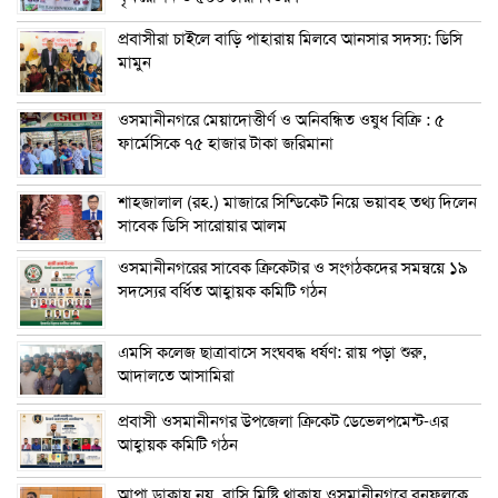
প্রবাসীরা চাইলে বাড়ি পাহারায় মিলবে আনসার সদস্য: ডিসি
মামুন
ওসমানীনগরে মেয়াদোত্তীর্ণ ও অনিবন্ধিত ওষুধ বিক্রি : ৫
ফার্মেসিকে ৭৫ হাজার টাকা জরিমানা
শাহজালাল (রহ.) মাজারে সিন্ডিকেট নিয়ে ভয়াবহ তথ্য দিলেন
সাবেক ডিসি সারোয়ার আলম
ওসমানীনগরের সাবেক ক্রিকেটার ও সংগঠকদের সমন্বয়ে ১৯
সদস্যের বর্ধিত আহ্বায়ক কমিটি গঠন
এম‌সি কলেজ ছাত্রাবাসে সংঘবদ্ধ ধর্ষণ: রায় পড়া শুরু,
আদালতে আসামিরা
প্রবাসী ওসমানীনগর উপজেলা ক্রিকেট ডেভেলপমেন্ট-এর
আহ্বায়ক কমিটি গঠন
আপা ডাকায় নয়, বাসি মিষ্টি থাকায় ওসমানীনগরে বনফুলকে