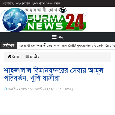
৯ই আগস্ট, ২০২৬ খ্রিস্টাব্দ
|
২৫শে শ্রাবণ, ১৪৩৩ বঙ্গাব্দ
মেনু
সর্বশেষ
টির পরও আটকে রাখা হল শিক্ষার্থীদের
» «
এক কোটি বৃক্ষরোপণের উদ্যোগ রোটারি ক্ল
হোম
জাতীয়
শাহজালাল বিমানবন্দরের সেবায় আমূল
পরিবর্তন, খুশি যাত্রীরা
প্রকাশিত হয়েছে : ১৪ সেপ্টেম্বর ২০২৪, ৪:০৪ অপরাহ্ণ