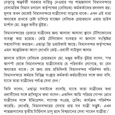
নেতৃত্বে অন্তর্বর্তী সরকার দায়িত্ব নেওয়ার পর শাহজালাল বিমানবন্দরে
বেসামরিক বিমান চলাচল কর্তৃপক্ষের (বেবিচক) কর্মকর্তাদের রদবদল হয়।
মূলত তখন থেকেই বিমানবন্দরে যাত্রীসেবা বাড়তে থাকে। এখন এই ধারা
অব্যাহত রাখতে চেষ্টা চালিয়ে যাচ্ছেন বেবিচক চেয়ারম্যান এয়ার ভাইস
মার্শাল মো. মঞ্জুর কবীর ভূঁইয়া।
বিমানবন্দরের ভেতরে যাত্রীদের জন্য আলাদা আলাদা স্থানে টেলিফোনের
ব্যবস্থা করা হয়েছে। কেউ টেলিফোন ব্যবহার না জানলে সংশ্লিষ্টরা
সহযোগিতা করছেন। এছাড়া ফ্রি ওয়াইফাই আছে। বিমানবন্দর কর্তৃপক্ষের
এমন আন্তরিকতা আগে দেখেনি কেউ।-প্রবাসী সাইফুল আলম
জানতে চাইলে বেবিচক চেয়ারম্যান মো. মঞ্জুর কবীর ভূঁইয়া বলেন, ‘গত
আগস্ট থেকে বিমানবন্দরে যাত্রীসেবায় যে পরিবর্তন লেগেছে, তা যেন
অব্যাহত থাকে। সে জন্য প্রায় প্রতিদিনই বিমানবন্দর পরির্দশন করি।
বিমানবন্দরে কর্মরত বিভিন্ন সংস্থার কর্মকর্তা-কর্মচারীদের সঙ্গে কথা বলি,
যাতে তারা যাত্রীদের পর্যাপ্ত সেবা দেন।’
তিনি বলেন, ‘এছাড়া সবাইকে বলেছি, যাতে তারা যাত্রীদের তথা
প্রবাসীদের সঙ্গে হাসিমুখে কথা বলেন। একদিন আমি পরিচয় গোপন রেখে
যাত্রীদের সঙ্গে ইমিগ্রেশন, লাগেজ সংগ্রহ, চেকিং কার্যক্রম পরির্দশন
করেছি। দেখেছি, বিমানবন্দরের সেবায় প্রায় সব যাত্রী সন্তুষ্ট। এখন
শাহজালালের তৃতীয় টার্মিনাল চালু হলে বিশ্বমানের সেবা পাবেন যাত্রীরা।’