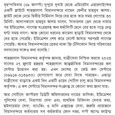
বৃহস্পতিবার (২৯ আগস্ট) দুপুরে দুবাই থেকে এমিরেটস এয়ারলাইন্সের
একটি ফ্লাইটে শাহজালাল বিমানবন্দরে নামেন ফেনীর মাহবুব আলম।
ফ্লাইট থেকে নেমে দ্বিতীয় টার্মিনাল দিয়ে বের হতে তার সময় লেগেছে ৩০
মিনিট। আলাপকালে মাহবুব আলম বলেন, ‘সাধারণত প্লেন থেকে নামার
পর ইমিগ্রেশন, লাগেজ সংগ্রহসহ অন্য ফর্মালিটি মেনে বের হতে গড়ে দেড়
ঘণ্টা সময় লাগে। আজ কোনো ধরনের ঝামেলা ছাড়াই বিমানবন্দর থেকে
বের হতে পেরেছি। ইমিগ্রেশন শেষ করে বেল্টে আসার পরপরই লাগেজ
পেয়েছি। আবার বিমানবন্দরের ভেতর থাকা ফ্রি টেলিফোন দিয়ে পরিবারের
সদস্যদের সঙ্গেও কথা বলেছি।’
শাহজালাল বিমানবন্দর কর্তৃপক্ষ জানায়, যাত্রীসেবা নিশ্চিত করতে ২০২৩
সালের ২৭ জুলাই হজরত শাহজালাল আন্তর্জাতিক বিমানবন্দরের কল
সেন্টার উদ্বোধন করা হয়। এখন দেশের যে কেউ কল সেন্টারে
(০৯৬১৪-০১৩৬০০) যোগাযোগ করে সেবা নিতে পারছেন। এছাড়া
যাত্রীসেবা বাড়াতে একই দিন একটি ওয়েব পোর্টাল চালু করে বিমানবন্দর
কর্তৃপক্ষ। এ কল সেন্টারে বিমানবন্দর-সংক্রান্ত যে কোনো তথ্য জানা যায়।
আর পোর্টালে কাস্টমস ডিউটি অফিসারদের নামের তালিকা, ইমিগ্রেশন
পুলিশের সেবা, নিরাপত্তা সেবা এবং প্রাথমিক চিকিৎসা সেবার তথ্য,
হুইলচেয়ার সেবা, ব্যাংকিং ও মানি এক্সচেঞ্জ সেবা, জরুরি প্রয়োজনে
বিমানবন্দরে কর্তব্যরত সব কর্মকর্তার ফোন নম্বর, লস্ট অ্যান্ড ফাউন্ড