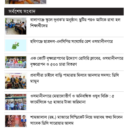
সর্বশেষ সংবাদ
বালাগঞ্জে স্কুলে দুপ্রক’র অনুষ্ঠান: ছুটির পরও আটকে রাখা হল
শিক্ষার্থীদের
হবিগঞ্জে ছাত্রদল-এনসিপির সংঘর্ষের রেশ ওসমানীনগরে
এক কোটি বৃক্ষরোপণের উদ্যোগ রোটারি ক্লাবের, ওসমানীনগরে
বৃক্ষরোপন ও ৫০০ চারা বিতরণ
প্রবাসীরা চাইলে বাড়ি পাহারায় মিলবে আনসার সদস্য: ডিসি
মামুন
ওসমানীনগরে মেয়াদোত্তীর্ণ ও অনিবন্ধিত ওষুধ বিক্রি : ৫
ফার্মেসিকে ৭৫ হাজার টাকা জরিমানা
শাহজালাল (রহ.) মাজারে সিন্ডিকেট নিয়ে ভয়াবহ তথ্য দিলেন
সাবেক ডিসি সারোয়ার আলম