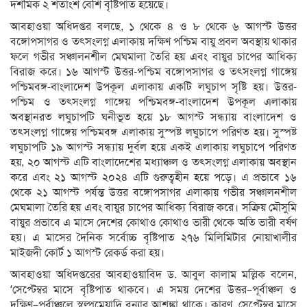
দশমিক ২ শতাংশ বেশি বৃষ্টিপাত হয়েছে।
আবহাওয়া অধিদপ্তর বলছে, ১ থেকে ৪ ও ৮ থেকে ৬ আগস্ট উত্তর
বঙ্গোপসাগর ও তৎসংলগ্ন এলাকায় দক্ষিণ পশ্চিম বায়ু প্রবল অবস্থায় থাকার
ফলে গভীর সঞ্চালনশীল মেঘমালা তৈরি হয় এবং বায়ুর চাপের আধিক্য
বিরাজ করে। ১৬ আগস্ট উত্তর-পশ্চিম বঙ্গোপসাগর ও তৎসংলগ্ন গাঙ্গেয়
পশ্চিমবঙ্গ-বাংলাদেশ উপকূল এলাকায় একটি লঘুচাপ সৃষ্টি হয়। উত্তর-
পশ্চিম ও তৎসংলগ্ন গাঙ্গেয় পশ্চিমবঙ্গ-বাংলাদেশ উপকূল এলাকায়
অবস্থানরত লঘুচাপটি ঘনীভূত হয়ে ১৮ আগস্ট সন্ধ্যায় বাংলাদেশ ও
তৎসংলগ্ন গাঙ্গেয় পশ্চিমবঙ্গ এলাকায় সুস্পষ্ট লঘুচাপে পরিণত হয়। সুস্পষ্ট
লঘুচাপটি ১৯ আগস্ট সন্ধ্যায় দুর্বল হয়ে একই এলাকায় লঘুচাপে পরিণত
হয়, ২০ আগস্ট এটি বাংলাদেশের মধ্যাঞ্চল ও তৎসংলগ্ন এলাকায় অবস্থান
করে এবং ২১ আগস্ট ২০২৪ এটি গুরুত্বহীন হয়ে পড়ে। এ প্রভাবে ১৬
থেকে ২১ আগস্ট পর্যন্ত উত্তর বঙ্গোপসাগর এলাকায় গভীর সঞ্চালনশীল
মেঘমালা তৈরি হয় এবং বায়ুর চাপের আধিক্য বিরাজ করে। সক্রিয় মৌসুমি
বায়ুর প্রভাবে এ মাসে দেশের কোথাও কোথাও ভারী থেকে অতি ভারী বর্ষণ
হয়। এ মাসের দৈনিক সর্বোচ্চ বৃষ্টিপাত ২৭৬ মিলিমিটার নোয়াখালীর
মাইজদী কোর্ট ১ আগস্ট রেকর্ড করা হয়।
আবহাওয়া অধিদপ্তরের আবহাওয়াবিদ ড. আবুল কালাম মল্লিক বলেন,
‘সেপ্টেম্বর মাসে বৃষ্টিপাত থাকবে। এ সময় দেশের উত্তর–পূর্বাঞ্চল ও
দক্ষিণ–পূর্বাঞ্চলে স্বল্পমেয়াদি বন্যার আশঙ্কা থাকে। কারণ, সেপ্টেম্বর মাসে