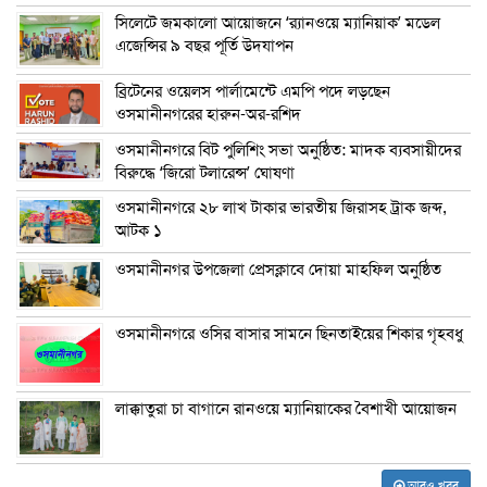
সিলেটে জমকালো আয়োজনে ‘র‍্যানওয়ে ম্যানিয়াক’ মডেল
এজেন্সির ৯ বছর পূর্তি উদযাপন
ব্রিটেনের ওয়েলস পার্লামেন্টে এমপি পদে লড়ছেন
ওসমানীনগরের হারুন-অর-রশিদ
ওসমানীনগরে বিট পুলিশিং সভা অনুষ্ঠিত: মাদক ব্যবসায়ীদের
বিরুদ্ধে ‘জিরো টলারেন্স’ ঘোষণা
ওসমানীনগরে ২৮ লাখ টাকার ভারতীয় জিরাসহ ট্রাক জব্দ,
আটক ১
ওসমানীনগর উপজেলা প্রেসক্লাবে দোয়া মাহফিল অনুষ্ঠিত
ওসমানীনগরে ওসির বাসার সামনে ছিনতাইয়ের শিকার গৃহবধু
লাক্কাতুরা চা বাগানে রানওয়ে ম্যানিয়াকের বৈশাখী আয়োজন
আরও খবর