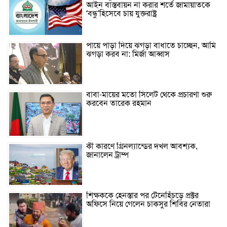
আইন বাস্তবায়ন না করার শর্তে জামায়াতকে
‘বন্ধু’হিসেবে চায় যুক্তরাষ্ট্র
পায়ে পাড়া দিয়ে ঝগড়া বাধাতে চাচ্ছেন, আমি
ঝগড়া করব না: মির্জা আব্বাস
বাবা-মায়ের মতো সিলেট থেকে প্রচারণা শুরু
করবেন তারেক রহমান
কী কারণে গ্রিনল্যান্ডের দখল আবশ্যক,
জানালেন ট্রাম্প
শিক্ষককে হেনস্তার পর টেনেহিঁচড়ে প্রক্টর
অফিসে নিয়ে গেলেন চাকসুর শিবির নেতারা