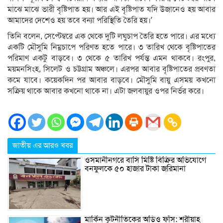
মাঝে মাঝে ভারী বৃষ্টিপাত হয়। আর এই বৃষ্টিপাত যদি উজানেও হয় আবার
আমাদের দেশেও হয় তবে বন্যা পরিস্থিতি তৈরি হয়।’
তিনি বলেন, সেপ্টেম্বরে এক থেকে দুটি লঘুচাপ তৈরি হতে পারে। এর মধ্যে
একটি মৌসুমি নিম্নচাপে পরিণত হতে পারে। ৩ তারিখ থেকে বৃষ্টিপাতের
পরিমাণ একটু বাড়বে। ৩ থেকে ৫ তারিখ পর্যন্ত এমন থাকবে। রংপুর,
ময়মনসিংহ, সিলেট ও চট্টগ্রাম অঞ্চলে। এরপর আবার বৃষ্টিপাতের প্রবণতা
কমে যাবে। কয়েকদিন পর আবার বাড়বে। মৌসুমি বায়ু এসময় কখনো
সক্রিয় থাকে আবার কখনো থাকে না। এটা জলবায়ুর ওপর নির্ভর করে।
জাতীয় এর আরও খবর
ওসমানীনগরে বাসি মিষ্টি বিক্রির অভিযোগে
বনফুলকে ৫০ হাজার টাকা জরিমানা
মার্কিন কূটনীতিকের অডিও ফাঁস: শরীয়াহ