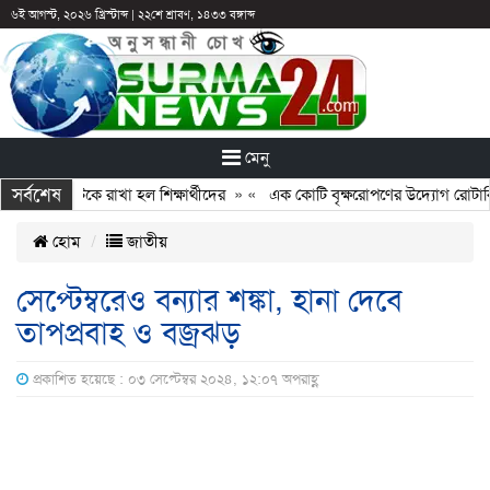
৬ই আগস্ট, ২০২৬ খ্রিস্টাব্দ
|
২২শে শ্রাবণ, ১৪৩৩ বঙ্গাব্দ
মেনু
সর্বশেষ
ুটির পরও আটকে রাখা হল শিক্ষার্থীদের
» «
এক কোটি বৃক্ষরোপণের উদ্যোগ রোটারি ক্ল
হোম
জাতীয়
সেপ্টেম্বরেও বন্যার শঙ্কা, হানা দেবে
তাপপ্রবাহ ও বজ্রঝড়
প্রকাশিত হয়েছে : ০৩ সেপ্টেম্বর ২০২৪, ১২:০৭ অপরাহ্ণ