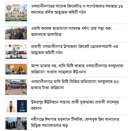
ওসমানীনগরের সাবেক ক্রিকেটার ও সংগঠকদের সমন্বয়ে ১৯
সদস্যের বর্ধিত আহ্বায়ক কমিটি গঠন
এম‌সি কলেজ ছাত্রাবাসে সংঘবদ্ধ ধর্ষণ: রায় পড়া শুরু,
আদালতে আসামিরা
প্রবাসী ওসমানীনগর উপজেলা ক্রিকেট ডেভেলপমেন্ট-এর
আহ্বায়ক কমিটি গঠন
আপা ডাকায় নয়, বাসি মিষ্টি থাকায় ওসমানীনগরে বনফুলকে
জরিমানা: সংবাদ সম্মেলনে ইউএনও
ওসমানীনগরে বাসি মিষ্টি বিক্রির অভিযোগে বনফুলকে ৫০
হাজার টাকা জরিমানা
উমরপুর ইউনিয়নে সম্ভাব্য প্রার্থী যুক্তরাজ্য প্রবাসী খালেদুর
রহমান
নবীগঞ্জে ঈদগাহ ময়দানে টিকটক, ফেসবুক রিল বানানোর
হিড়িক সমালোচনার ঝড়