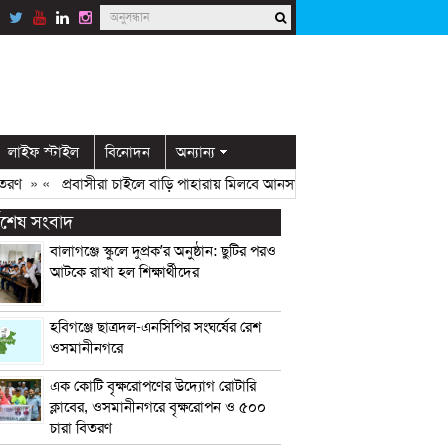
লাইফ স্টাইল
বিনোদন
অন্যান্য
» «
প্রবাসীরা চাইলে বাড়ি পাহারায় মিলবে আনসার সদস্য: ডিসি মামুন
» «
ওসমান
্বশেষ সংবাদ
বালাগঞ্জে স্কুলে দুপ্রক’র অনুষ্ঠান: ছুটির পরও
আটকে রাখা হল শিক্ষার্থীদের
হবিগঞ্জে ছাত্রদল-এনসিপির সংঘর্ষের রেশ
ওসমানীনগরে
এক কোটি বৃক্ষরোপণের উদ্যোগ রোটারি
ক্লাবের, ওসমানীনগরে বৃক্ষরোপন ও ৫০০
চারা বিতরণ