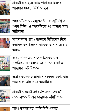
প্রবাসীরা চাইলে বাড়ি পাহারায় মিলবে
আনসার সদস্য: ডিসি মামুন
ওসমানীনগরে মেয়াদোত্তীর্ণ ও অনিবন্ধিত
ওষুধ বিক্রি : ৫ ফার্মেসিকে ৭৫ হাজার টাকা
জরিমানা
শাহজালাল (রহ.) মাজারে সিন্ডিকেট নিয়ে
ভয়াবহ তথ্য দিলেন সাবেক ডিসি সারোয়ার
আলম
ওসমানীনগরের সাবেক ক্রিকেটার ও
সংগঠকদের সমন্বয়ে ১৯ সদস্যের বর্ধিত
আহ্বায়ক কমিটি গঠন
এম‌সি কলেজ ছাত্রাবাসে সংঘবদ্ধ ধর্ষণ: রায়
পড়া শুরু, আদালতে আসামিরা
প্রবাসী ওসমানীনগর উপজেলা ক্রিকেট
ডেভেলপমেন্ট-এর আহ্বায়ক কমিটি গঠন
আপা ডাকায় নয়, বাসি মিষ্টি থাকায়