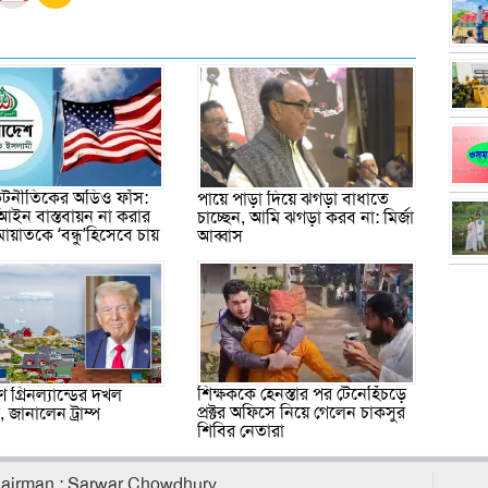
 কূটনীতিকের অডিও ফাঁস:
পায়ে পাড়া দিয়ে ঝগড়া বাধাতে
আইন বাস্তবায়ন না করার
চাচ্ছেন, আমি ঝগড়া করব না: মির্জা
মায়াতকে ‘বন্ধু’হিসেবে চায়
আব্বাস
শিক্ষককে হেনস্তার পর টেনেহিঁচড়ে
 গ্রিনল্যান্ডের দখল
প্রক্টর অফিসে নিয়ে গেলেন চাকসুর
জানালেন ট্রাম্প
শিবির নেতারা
airman : Sarwar Chowdhury