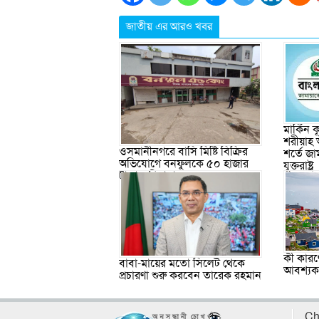
জাতীয় এর আরও খবর
মার্কিন
শরীয়াহ 
ওসমানীনগরে বাসি মিষ্টি বিক্রির
শর্তে জা
অভিযোগে বনফুলকে ৫০ হাজার
যুক্তরাষ্ট্র
টাকা জরিমানা
কী কারণে
বাবা-মায়ের মতো সিলেট থেকে
আবশ্যক, 
প্রচারণা শুরু করবেন তারেক রহমান
Ch