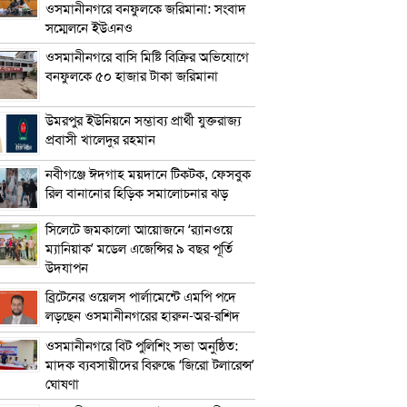
ওসমানীনগরে বনফুলকে জরিমানা: সংবাদ
সম্মেলনে ইউএনও
ওসমানীনগরে বাসি মিষ্টি বিক্রির অভিযোগে
বনফুলকে ৫০ হাজার টাকা জরিমানা
উমরপুর ইউনিয়নে সম্ভাব্য প্রার্থী যুক্তরাজ্য
প্রবাসী খালেদুর রহমান
নবীগঞ্জে ঈদগাহ ময়দানে টিকটক, ফেসবুক
রিল বানানোর হিড়িক সমালোচনার ঝড়
সিলেটে জমকালো আয়োজনে ‘র‍্যানওয়ে
ম্যানিয়াক’ মডেল এজেন্সির ৯ বছর পূর্তি
উদযাপন
ব্রিটেনের ওয়েলস পার্লামেন্টে এমপি পদে
লড়ছেন ওসমানীনগরের হারুন-অর-রশিদ
ওসমানীনগরে বিট পুলিশিং সভা অনুষ্ঠিত:
মাদক ব্যবসায়ীদের বিরুদ্ধে ‘জিরো টলারেন্স’
ঘোষণা