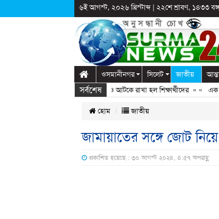
৬ই আগস্ট, ২০২৬ খ্রিস্টাব্দ
|
২২শে শ্রাবণ, ১৪৩৩ বঙ্গা
ওসমানীনগর
সিলেট
জাতীয়
আন্ত
সর্বশেষ
গঞ্জে স্কুলে দুপ্রক’র অনুষ্ঠান: ছুটির পরও আটকে রাখা হল শিক্ষার্থীদের
» «
এক কোটি 
হোম
জাতীয়
জামায়াতের সঙ্গে জোট নিয়
প্রকাশিত হয়েছে : ৩০ আগস্ট ২০২৪, ৪:৫৭ অপরাহ্ণ