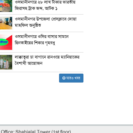
ওসমানীনগরে ২৮ লাখ টাকার ভারতীয়
জিরাসহ ট্রাক জব্দ, আটক ১
ওসমানীনগর উপজেলা প্রেসক্লাবে দোয়া
মাহফিল অনুষ্ঠিত
ওসমানীনগরে ওসির বাসার সামনে
ছিনতাইয়ের শিকার গৃহবধু
লাক্কাতুরা চা বাগানে রানওয়ে ম্যানিয়াকের
বৈশাখী আয়োজন
আরও খবর
Office: Shahjalal Tower (1st floor),