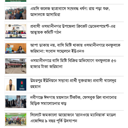
এম‌সি কলেজ ছাত্রাবাসে সংঘবদ্ধ ধর্ষণ: রায় পড়া শুরু,
আদালতে আসামিরা
প্রবাসী ওসমানীনগর উপজেলা ক্রিকেট ডেভেলপমেন্ট-এর
আহ্বায়ক কমিটি গঠন
আপা ডাকায় নয়, বাসি মিষ্টি থাকায় ওসমানীনগরে বনফুলকে
জরিমানা: সংবাদ সম্মেলনে ইউএনও
ওসমানীনগরে বাসি মিষ্টি বিক্রির অভিযোগে বনফুলকে ৫০
হাজার টাকা জরিমানা
উমরপুর ইউনিয়নে সম্ভাব্য প্রার্থী যুক্তরাজ্য প্রবাসী খালেদুর
রহমান
নবীগঞ্জে ঈদগাহ ময়দানে টিকটক, ফেসবুক রিল বানানোর
হিড়িক সমালোচনার ঝড়
সিলেটে জমকালো আয়োজনে ‘র‍্যানওয়ে ম্যানিয়াক’ মডেল
এজেন্সির ৯ বছর পূর্তি উদযাপন