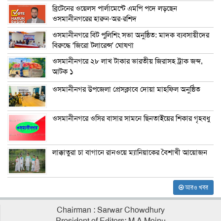
ব্রিটেনের ওয়েলস পার্লামেন্টে এমপি পদে লড়ছেন
ওসমানীনগরের হারুন-অর-রশিদ
ওসমানীনগরে বিট পুলিশিং সভা অনুষ্ঠিত: মাদক ব্যবসায়ীদের
বিরুদ্ধে ‘জিরো টলারেন্স’ ঘোষণা
ওসমানীনগরে ২৮ লাখ টাকার ভারতীয় জিরাসহ ট্রাক জব্দ,
আটক ১
ওসমানীনগর উপজেলা প্রেসক্লাবে দোয়া মাহফিল অনুষ্ঠিত
ওসমানীনগরে ওসির বাসার সামনে ছিনতাইয়ের শিকার গৃহবধু
লাক্কাতুরা চা বাগানে রানওয়ে ম্যানিয়াকের বৈশাখী আয়োজন
আরও খবর
Chairman : Sarwar Chowdhury
President of Editors: M A Mojnu