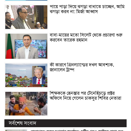
পায়ে পাড়া দিয়ে ঝগড়া বাধাতে চাচ্ছেন, আমি
ঝগড়া করব না: মির্জা আব্বাস
বাবা-মায়ের মতো সিলেট থেকে প্রচারণা শুরু
করবেন তারেক রহমান
কী কারণে গ্রিনল্যান্ডের দখল আবশ্যক,
জানালেন ট্রাম্প
শিক্ষককে হেনস্তার পর টেনেহিঁচড়ে প্রক্টর
অফিসে নিয়ে গেলেন চাকসুর শিবির নেতারা
সর্বশেষ সংবাদ