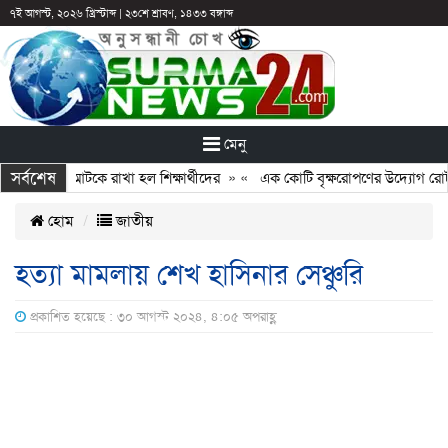
৭ই আগস্ট, ২০২৬ খ্রিস্টাব্দ
|
২৩শে শ্রাবণ, ১৪৩৩ বঙ্গাব্দ
মেনু
সর্বশেষ
: ছুটির পরও আটকে রাখা হল শিক্ষার্থীদের
» «
এক কোটি বৃক্ষরোপণের উদ্যোগ রোটারি
হোম
জাতীয়
হত্যা মামলায় শেখ হাসিনার সেঞ্চুরি
প্রকাশিত হয়েছে : ৩০ আগস্ট ২০২৪, ৪:০৫ অপরাহ্ণ