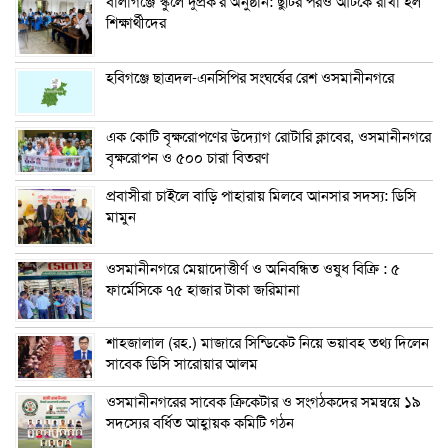
বালাগঞ্জে স্কুলে দুপ্রক’র অনুষ্ঠান: ছুটির পরও আটকে রাখা হল
শিক্ষার্থীদের
হবিগঞ্জে ছাত্রদল-এনসিপির সংঘর্ষের রেশ ওসমানীনগরে
এক কোটি বৃক্ষরোপণের উদ্যোগ রোটারি ক্লাবের, ওসমানীনগরে
বৃক্ষরোপন ও ৫০০ চারা বিতরণ
প্রবাসীরা চাইলে বাড়ি পাহারায় মিলবে আনসার সদস্য: ডিসি
মামুন
ওসমানীনগরে মেয়াদোত্তীর্ণ ও অনিবন্ধিত ওষুধ বিক্রি : ৫
ফার্মেসিকে ৭৫ হাজার টাকা জরিমানা
শাহজালাল (রহ.) মাজারে সিন্ডিকেট নিয়ে ভয়াবহ তথ্য দিলেন
সাবেক ডিসি সারোয়ার আলম
ওসমানীনগরের সাবেক ক্রিকেটার ও সংগঠকদের সমন্বয়ে ১৯
সদস্যের বর্ধিত আহ্বায়ক কমিটি গঠন