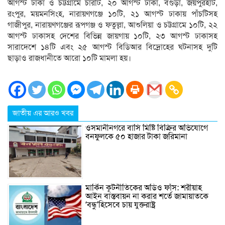
আগস্ট ঢাকা ও চট্টগ্রামে চারটি, ২০ আগস্ট ঢাকা, বগুড়া, জয়পুরহাট,
রংপুর, ময়মনসিংহ, নারায়ণগঞ্জে ১০টি, ২১ আগস্ট ঢাকায় পাঁচটিসহ
গাজীপুর, নারায়ণগঞ্জের রূপগঞ্জ ও ফতুল্লা, আশুলিয়া ও চট্টগ্রামে ১০টি, ২২
আগস্ট ঢাকাসহ দেশের বিভিন্ন জায়গায় ১০টি, ২৩ আগস্ট ঢাকাসহ
সারাদেশে ১৪টি এবং ২৫ আগস্ট বিডিআর বিদ্রোহের ঘটনাসহ দুটি
ছাড়াও রাজধানীতে আরো ১০টি মামলা হয়।
জাতীয় এর আরও খবর
ওসমানীনগরে বাসি মিষ্টি বিক্রির অভিযোগে
বনফুলকে ৫০ হাজার টাকা জরিমানা
মার্কিন কূটনীতিকের অডিও ফাঁস: শরীয়াহ
আইন বাস্তবায়ন না করার শর্তে জামায়াতকে
‘বন্ধু’হিসেবে চায় যুক্তরাষ্ট্র