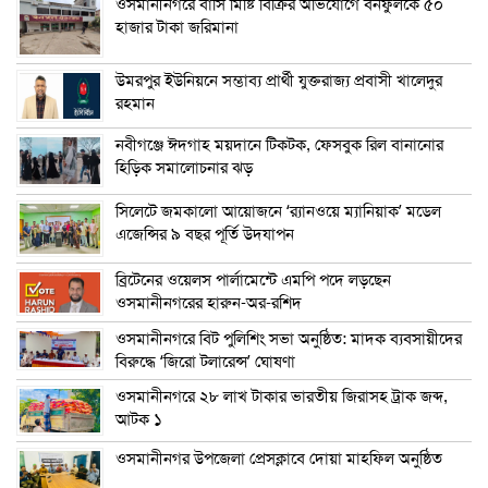
ওসমানীনগরে বাসি মিষ্টি বিক্রির অভিযোগে বনফুলকে ৫০
হাজার টাকা জরিমানা
উমরপুর ইউনিয়নে সম্ভাব্য প্রার্থী যুক্তরাজ্য প্রবাসী খালেদুর
রহমান
নবীগঞ্জে ঈদগাহ ময়দানে টিকটক, ফেসবুক রিল বানানোর
হিড়িক সমালোচনার ঝড়
সিলেটে জমকালো আয়োজনে ‘র‍্যানওয়ে ম্যানিয়াক’ মডেল
এজেন্সির ৯ বছর পূর্তি উদযাপন
ব্রিটেনের ওয়েলস পার্লামেন্টে এমপি পদে লড়ছেন
ওসমানীনগরের হারুন-অর-রশিদ
ওসমানীনগরে বিট পুলিশিং সভা অনুষ্ঠিত: মাদক ব্যবসায়ীদের
বিরুদ্ধে ‘জিরো টলারেন্স’ ঘোষণা
ওসমানীনগরে ২৮ লাখ টাকার ভারতীয় জিরাসহ ট্রাক জব্দ,
আটক ১
ওসমানীনগর উপজেলা প্রেসক্লাবে দোয়া মাহফিল অনুষ্ঠিত