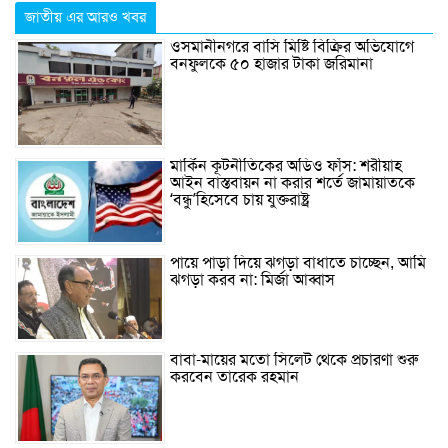
জাতীয় এর আরও খবর
ওসমানীনগরে বাসি মিষ্টি বিক্রির অভিযোগে
বনফুলকে ৫০ হাজার টাকা জরিমানা
মার্কিন কূটনীতিকের অডিও ফাঁস: শরীয়াহ
আইন বাস্তবায়ন না করার শর্তে জামায়াতকে
‘বন্ধু’হিসেবে চায় যুক্তরাষ্ট্র
পায়ে পাড়া দিয়ে ঝগড়া বাধাতে চাচ্ছেন, আমি
ঝগড়া করব না: মির্জা আব্বাস
বাবা-মায়ের মতো সিলেট থেকে প্রচারণা শুরু
করবেন তারেক রহমান