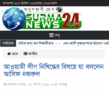
৬ই আগস্ট, ২০২৬ খ্রিস্টাব্দ
|
২২শে শ্রাবণ, ১৪৩৩ বঙ্গাব্দ
মেনু
সর্বশেষ
ন: ছুটির পরও আটকে রাখা হল শিক্ষার্থীদের
» «
এক কোটি বৃক্ষরোপণের উদ্যোগ রোটারি
হোম
জাতীয়
আওয়ামী লীগ নিষিদ্ধের বিষয়ে যা বললেন
আসিফ নজরুল
প্রকাশিত হয়েছে : ২৮ আগস্ট ২০২৪, ৯:৩৪ অপরাহ্ণ