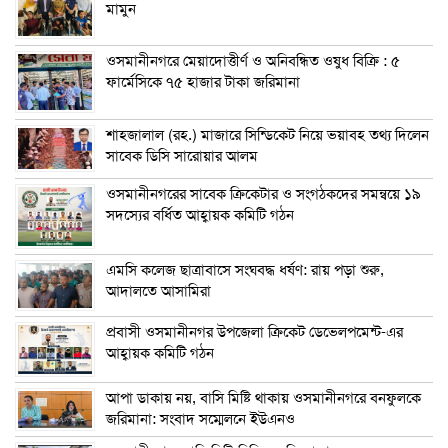
মামুন
ওসমানীনগরে মেয়াদোত্তীর্ণ ও অনিবন্ধিত ওষুধ বিক্রি : ৫
ফার্মেসিকে ৭৫ হাজার টাকা জরিমানা
শাহজালাল (রহ.) মাজারে সিন্ডিকেট নিয়ে ভয়াবহ তথ্য দিলেন
সাবেক ডিসি সারোয়ার আলম
ওসমানীনগরের সাবেক ক্রিকেটার ও সংগঠকদের সমন্বয়ে ১৯
সদস্যের বর্ধিত আহ্বায়ক কমিটি গঠন
এম‌সি কলেজ ছাত্রাবাসে সংঘবদ্ধ ধর্ষণ: রায় পড়া শুরু,
আদালতে আসামিরা
প্রবাসী ওসমানীনগর উপজেলা ক্রিকেট ডেভেলপমেন্ট-এর
আহ্বায়ক কমিটি গঠন
আপা ডাকায় নয়, বাসি মিষ্টি থাকায় ওসমানীনগরে বনফুলকে
জরিমানা: সংবাদ সম্মেলনে ইউএনও