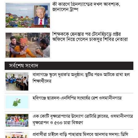
কী কারণে গ্রিনল্যান্ডের দখল আবশ্যক,
জানালেন ট্রাম্প
শিক্ষককে হেনস্তার পর টেনেহিঁচড়ে প্রক্টর
অফিসে নিয়ে গেলেন চাকসুর শিবির নেতারা
সর্বশেষ সংবাদ
বালাগঞ্জে স্কুলে দুপ্রক’র অনুষ্ঠান: ছুটির পরও আটকে রাখা হল
শিক্ষার্থীদের
হবিগঞ্জে ছাত্রদল-এনসিপির সংঘর্ষের রেশ ওসমানীনগরে
এক কোটি বৃক্ষরোপণের উদ্যোগ রোটারি ক্লাবের, ওসমানীনগরে
বৃক্ষরোপন ও ৫০০ চারা বিতরণ
প্রবাসীরা চাইলে বাড়ি পাহারায় মিলবে আনসার সদস্য: ডিসি