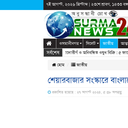
৭ই আগস্ট, ২০২৬ খ্রিস্টাব্দ
|
২৩শে শ্রাবণ, ১৪৩৩ বঙ্গা
ওসমানীনগর
সিলেট
জাতীয়
আন্ত
সর্বশেষ
: ডিসি মামুন
» «
ওসমানীনগরে মেয়াদোত্তীর্ণ ও অনিবন্ধিত ওষুধ বিক্রি : ৫ ফার্মে
হোম
জাতীয়
শেয়ারবাজার সংস্কারে বাংলা
প্রকাশিত হয়েছে : ২৭ আগস্ট ২০২৪, ৫:৩৮ অপরাহ্ণ