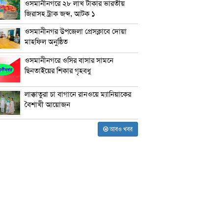
ওসমানীনগরে ২৮ লাখ টাকার ভারতীয়
জিরাসহ ট্রাক জব্দ, আটক ১
ওসমানীনগর উপজেলা প্রেসক্লাবে দোয়া
মাহফিল অনুষ্ঠিত
ওসমানীনগরে ওসির বাসার সামনে
ছিনতাইয়ের শিকার গৃহবধু
লাক্কাতুরা চা বাগানে রানওয়ে ম্যানিয়াকের
বৈশাখী আয়োজন
আরও খবর