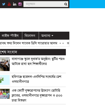
লাইফ স্টাইল
বিনোদন
অন্যান্য
বহ তথ্য দিলেন সাবেক ডিসি সারোয়ার আলম
» «
ওসমানীনগরের সাবেক ক্রিকেটার ও স
্বশেষ সংবাদ
বালাগঞ্জে স্কুলে দুপ্রক’র অনুষ্ঠান: ছুটির পরও
আটকে রাখা হল শিক্ষার্থীদের
হবিগঞ্জে ছাত্রদল-এনসিপির সংঘর্ষের রেশ
ওসমানীনগরে
এক কোটি বৃক্ষরোপণের উদ্যোগ রোটারি
ক্লাবের, ওসমানীনগরে বৃক্ষরোপন ও ৫০০
চারা বিতরণ