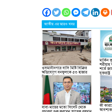
জাতীয় এর আরও খবর
মার্কিন
শরীয়াহ 
ওসমানীনগরে বাসি মিষ্টি বিক্রির
শর্তে জা
অভিযোগে বনফুলকে ৫০ হাজার
যুক্তরাষ্ট্র
টাকা জরিমানা
কী কারণে
বাবা-মায়ের মতো সিলেট থেকে
আবশ্যক, 
প্রচারণা শুরু করবেন তারেক রহমান