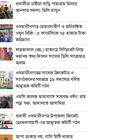
প্রবাসীরা চাইলে বাড়ি পাহারায় মিলবে
আনসার সদস্য: ডিসি মামুন
ওসমানীনগরে মেয়াদোত্তীর্ণ ও অনিবন্ধিত
ওষুধ বিক্রি : ৫ ফার্মেসিকে ৭৫ হাজার টাকা
জরিমানা
শাহজালাল (রহ.) মাজারে সিন্ডিকেট নিয়ে
ভয়াবহ তথ্য দিলেন সাবেক ডিসি সারোয়ার
আলম
ওসমানীনগরের সাবেক ক্রিকেটার ও
সংগঠকদের সমন্বয়ে ১৯ সদস্যের বর্ধিত
আহ্বায়ক কমিটি গঠন
এম‌সি কলেজ ছাত্রাবাসে সংঘবদ্ধ ধর্ষণ: রায়
পড়া শুরু, আদালতে আসামিরা
প্রবাসী ওসমানীনগর উপজেলা ক্রিকেট
ডেভেলপমেন্ট-এর আহ্বায়ক কমিটি গঠন
আপা ডাকায় নয়, বাসি মিষ্টি থাকায়