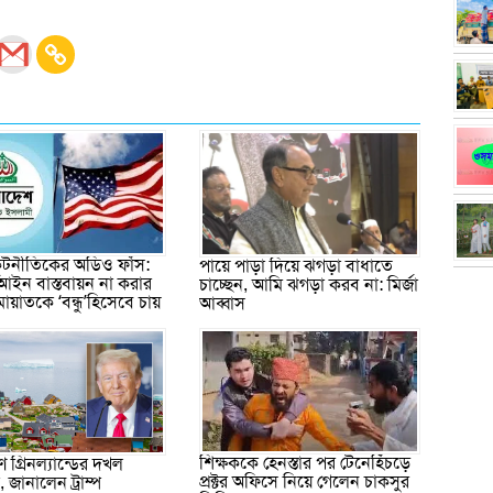
 কূটনীতিকের অডিও ফাঁস:
পায়ে পাড়া দিয়ে ঝগড়া বাধাতে
আইন বাস্তবায়ন না করার
চাচ্ছেন, আমি ঝগড়া করব না: মির্জা
মায়াতকে ‘বন্ধু’হিসেবে চায়
আব্বাস
শিক্ষককে হেনস্তার পর টেনেহিঁচড়ে
 গ্রিনল্যান্ডের দখল
প্রক্টর অফিসে নিয়ে গেলেন চাকসুর
জানালেন ট্রাম্প