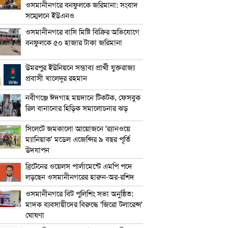
ওসমানীনগরে বনফুলকে জরিমানা: সংবাদ
সম্মেলনে ইউএনও
ওসমানীনগরে বাসি মিষ্টি বিক্রির অভিযোগে
বনফুলকে ৫০ হাজার টাকা জরিমানা
উমরপুর ইউনিয়নে সম্ভাব্য প্রার্থী যুক্তরাজ্য
প্রবাসী খালেদুর রহমান
নবীগঞ্জে ঈদগাহ ময়দানে টিকটক, ফেসবুক
রিল বানানোর হিড়িক সমালোচনার ঝড়
সিলেটে জমকালো আয়োজনে ‘র‍্যানওয়ে
ম্যানিয়াক’ মডেল এজেন্সির ৯ বছর পূর্তি
উদযাপন
ব্রিটেনের ওয়েলস পার্লামেন্টে এমপি পদে
লড়ছেন ওসমানীনগরের হারুন-অর-রশিদ
ওসমানীনগরে বিট পুলিশিং সভা অনুষ্ঠিত:
মাদক ব্যবসায়ীদের বিরুদ্ধে ‘জিরো টলারেন্স’
ঘোষণা