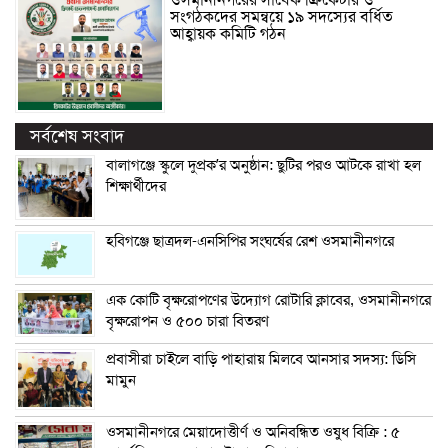
ওসমানীনগরের সাবেক ক্রিকেটার ও
সংগঠকদের সমন্বয়ে ১৯ সদস্যের বর্ধিত
আহ্বায়ক কমিটি গঠন
সর্বশেষ সংবাদ
বালাগঞ্জে স্কুলে দুপ্রক’র অনুষ্ঠান: ছুটির পরও আটকে রাখা হল
শিক্ষার্থীদের
হবিগঞ্জে ছাত্রদল-এনসিপির সংঘর্ষের রেশ ওসমানীনগরে
এক কোটি বৃক্ষরোপণের উদ্যোগ রোটারি ক্লাবের, ওসমানীনগরে
বৃক্ষরোপন ও ৫০০ চারা বিতরণ
প্রবাসীরা চাইলে বাড়ি পাহারায় মিলবে আনসার সদস্য: ডিসি
মামুন
ওসমানীনগরে মেয়াদোত্তীর্ণ ও অনিবন্ধিত ওষুধ বিক্রি : ৫