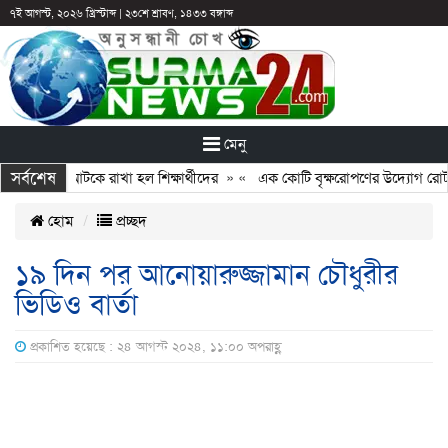
৭ই আগস্ট, ২০২৬ খ্রিস্টাব্দ
|
২৩শে শ্রাবণ, ১৪৩৩ বঙ্গাব্দ
মেনু
সর্বশেষ
: ছুটির পরও আটকে রাখা হল শিক্ষার্থীদের
» «
এক কোটি বৃক্ষরোপণের উদ্যোগ রোটারি
হোম
প্রচ্ছদ
১৯ দিন পর আনোয়ারুজ্জামান চৌধুরীর
ভিডিও বার্তা
প্রকাশিত হয়েছে : ২৪ আগস্ট ২০২৪, ১১:০০ অপরাহ্ণ