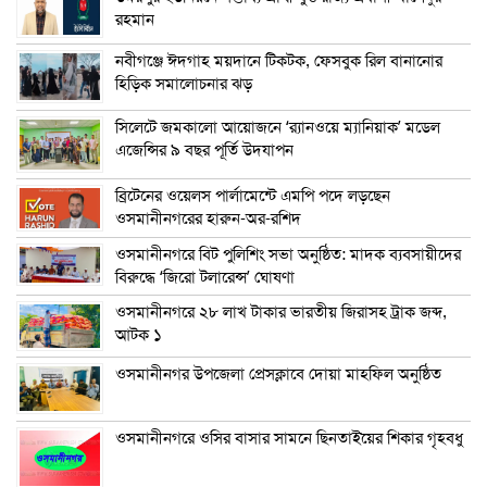
রহমান
নবীগঞ্জে ঈদগাহ ময়দানে টিকটক, ফেসবুক রিল বানানোর
হিড়িক সমালোচনার ঝড়
সিলেটে জমকালো আয়োজনে ‘র‍্যানওয়ে ম্যানিয়াক’ মডেল
এজেন্সির ৯ বছর পূর্তি উদযাপন
ব্রিটেনের ওয়েলস পার্লামেন্টে এমপি পদে লড়ছেন
ওসমানীনগরের হারুন-অর-রশিদ
ওসমানীনগরে বিট পুলিশিং সভা অনুষ্ঠিত: মাদক ব্যবসায়ীদের
বিরুদ্ধে ‘জিরো টলারেন্স’ ঘোষণা
ওসমানীনগরে ২৮ লাখ টাকার ভারতীয় জিরাসহ ট্রাক জব্দ,
আটক ১
ওসমানীনগর উপজেলা প্রেসক্লাবে দোয়া মাহফিল অনুষ্ঠিত
ওসমানীনগরে ওসির বাসার সামনে ছিনতাইয়ের শিকার গৃহবধু