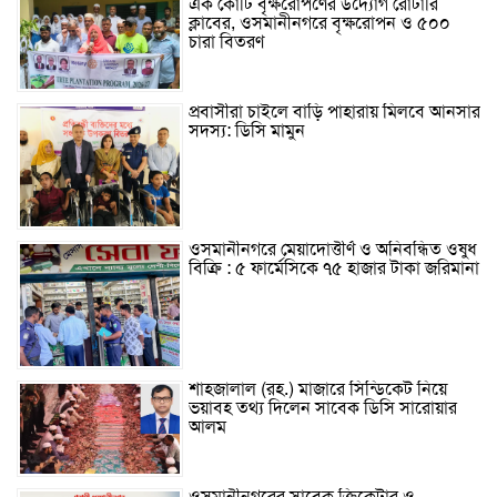
এক কোটি বৃক্ষরোপণের উদ্যোগ রোটারি
ক্লাবের, ওসমানীনগরে বৃক্ষরোপন ও ৫০০
চারা বিতরণ
প্রবাসীরা চাইলে বাড়ি পাহারায় মিলবে আনসার
সদস্য: ডিসি মামুন
ওসমানীনগরে মেয়াদোত্তীর্ণ ও অনিবন্ধিত ওষুধ
বিক্রি : ৫ ফার্মেসিকে ৭৫ হাজার টাকা জরিমানা
শাহজালাল (রহ.) মাজারে সিন্ডিকেট নিয়ে
ভয়াবহ তথ্য দিলেন সাবেক ডিসি সারোয়ার
আলম