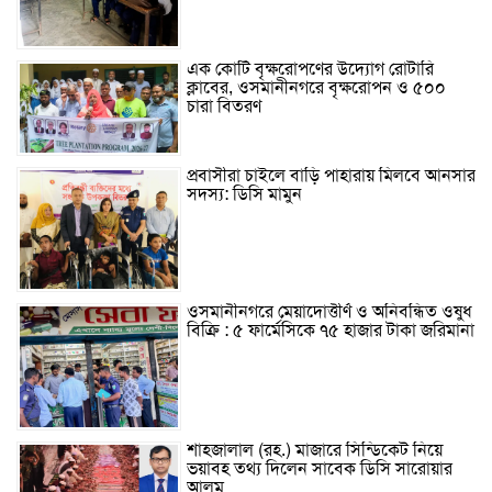
এক কোটি বৃক্ষরোপণের উদ্যোগ রোটারি
ক্লাবের, ওসমানীনগরে বৃক্ষরোপন ও ৫০০
চারা বিতরণ
প্রবাসীরা চাইলে বাড়ি পাহারায় মিলবে আনসার
সদস্য: ডিসি মামুন
ওসমানীনগরে মেয়াদোত্তীর্ণ ও অনিবন্ধিত ওষুধ
বিক্রি : ৫ ফার্মেসিকে ৭৫ হাজার টাকা জরিমানা
শাহজালাল (রহ.) মাজারে সিন্ডিকেট নিয়ে
ভয়াবহ তথ্য দিলেন সাবেক ডিসি সারোয়ার
আলম