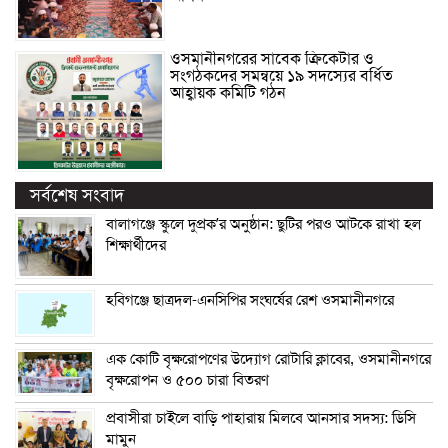
ওসমানীনগরের সাবেক ক্রিকেটার ও
সংগঠকদের সমন্বয়ে ১৯ সদস্যের বর্ধিত
আহ্বায়ক কমিটি গঠন
সর্বশেষ সংবাদ
বালাগঞ্জে স্কুলে দুপ্রক’র অনুষ্ঠান: ছুটির পরও আটকে রাখা হল
শিক্ষার্থীদের
হবিগঞ্জে ছাত্রদল-এনসিপির সংঘর্ষের রেশ ওসমানীনগরে
এক কোটি বৃক্ষরোপণের উদ্যোগ রোটারি ক্লাবের, ওসমানীনগরে
বৃক্ষরোপন ও ৫০০ চারা বিতরণ
প্রবাসীরা চাইলে বাড়ি পাহারায় মিলবে আনসার সদস্য: ডিসি
মামুন