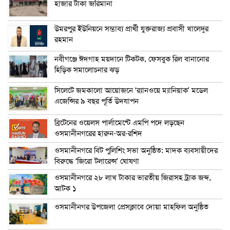
হাজার টাকা জরিমানা
উমরপুর ইউনিয়নে সম্ভাব্য প্রার্থী যুক্তরাজ্য প্রবাসী খালেদুর
রহমান
নবীগঞ্জে ঈদগাহ ময়দানে টিকটক, ফেসবুক রিল বানানোর
হিড়িক সমালোচনার ঝড়
সিলেটে জমকালো আয়োজনে ‘র‍্যানওয়ে ম্যানিয়াক’ মডেল
এজেন্সির ৯ বছর পূর্তি উদযাপন
ব্রিটেনের ওয়েলস পার্লামেন্টে এমপি পদে লড়ছেন
ওসমানীনগরের হারুন-অর-রশিদ
ওসমানীনগরে বিট পুলিশিং সভা অনুষ্ঠিত: মাদক ব্যবসায়ীদের
বিরুদ্ধে ‘জিরো টলারেন্স’ ঘোষণা
ওসমানীনগরে ২৮ লাখ টাকার ভারতীয় জিরাসহ ট্রাক জব্দ,
আটক ১
ওসমানীনগর উপজেলা প্রেসক্লাবে দোয়া মাহফিল অনুষ্ঠিত