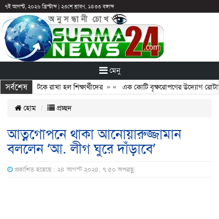
৭ই আগস্ট, ২০২৬ খ্রিস্টাব্দ
|
২৩শে শ্রাবণ, ১৪৩৩ বঙ্গাব্দ
মেনু
সর্বশেষ
ছুটির পরও আটকে রাখা হল শিক্ষার্থীদের
» «
এক কোটি বৃক্ষরোপণের উদ্যোগ রোটারি ক্
হোম
প্রচ্ছদ
আত্নগোপনে থাকা আনোয়ারুজ্জামান
বললেন ‘আ. লীগ ঘুরে দাঁড়াবে’
প্রকাশিত হয়েছে : ২৪ আগস্ট ২০২৪, ৭:৫০ অপরাহ্ণ