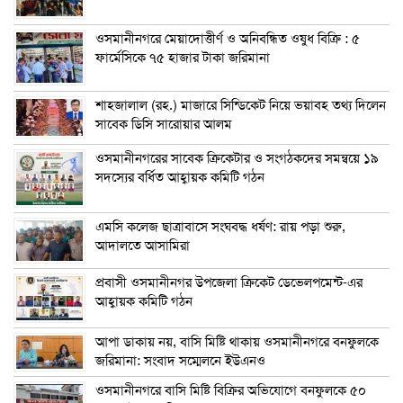
ওসমানীনগরে মেয়াদোত্তীর্ণ ও অনিবন্ধিত ওষুধ বিক্রি : ৫
ফার্মেসিকে ৭৫ হাজার টাকা জরিমানা
শাহজালাল (রহ.) মাজারে সিন্ডিকেট নিয়ে ভয়াবহ তথ্য দিলেন
সাবেক ডিসি সারোয়ার আলম
ওসমানীনগরের সাবেক ক্রিকেটার ও সংগঠকদের সমন্বয়ে ১৯
সদস্যের বর্ধিত আহ্বায়ক কমিটি গঠন
এম‌সি কলেজ ছাত্রাবাসে সংঘবদ্ধ ধর্ষণ: রায় পড়া শুরু,
আদালতে আসামিরা
প্রবাসী ওসমানীনগর উপজেলা ক্রিকেট ডেভেলপমেন্ট-এর
আহ্বায়ক কমিটি গঠন
আপা ডাকায় নয়, বাসি মিষ্টি থাকায় ওসমানীনগরে বনফুলকে
জরিমানা: সংবাদ সম্মেলনে ইউএনও
ওসমানীনগরে বাসি মিষ্টি বিক্রির অভিযোগে বনফুলকে ৫০