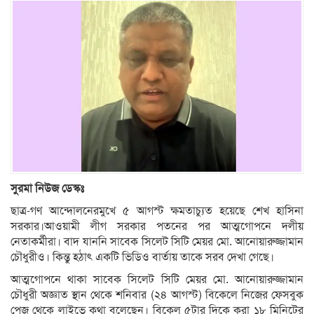
সুরমা নিউজ ডেস্কঃ
ছাত্র-গণ আন্দোলনেরমুখে ৫ আগস্ট ক্ষমতাচ্যুত হয়েছে শেখ হাসিনা
সরকার।আওয়ামী লীগ সরকার পতনের পর আত্মগোপনে দলীয়
নেতাকর্মীরা। বাদ যাননি সাবেক সিলেট সিটি মেয়র মো. আনোয়ারুজ্জামান
চৌধুরীও। কিন্তু হঠাৎ একটি ভিডিও বার্তায় তাকে সরব দেখা গেছে।
আত্মগোপনে থাকা সাবেক সিলেট সিটি মেয়র মো. আনোয়ারুজ্জামান
চৌধুরী অজ্ঞাত স্থান থেকে শনিবার (২৪ আগস্ট) বিকেলে নিজের ফেসবুক
পেজ থেকে লাইভে কথা বলেছেন। বিকেল ৫টার দিকে করা ১৮ মিনিটের