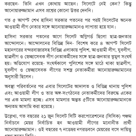
করছেন- তিনি এখন কোথায় আছেন। সিলেটে নেই কেন? কিন্তু
আনোয়ারুজ্জামান এসব প্রশ্নের কোনো উত্তর দেননি।
গত ৫ আগস্ট শেখ হাসিনা সরকার পতনের পর পরই সিলেটের অনেক
আওয়ামী লীগ নেতার সঙ্গে আনোয়ারুজ্জামানও লাপাত্তা হয়ে যান।
হাসিনা সরকার পতনের আগে সিলেট অগ্নিগর্ভ ছিলো ছাত্র-জনতার
আন্দোলনে। আন্দোলনের বিভিন্ন দিন- বিশেষ করে ৪ আগস্ট সিলেট
মহানগরের বন্দরবাজারসহ বিভিন্ন এলাকায় পুলিশ, আওয়ামী লীগ, যুবলীগ,
ছাত্রলীগ ও স্বেচ্ছাসেবক লীগ নেতাকর্মীদের সঙ্গে ছাত্র-জনতার তুমুল সংঘর্ষ
হয়। অভিযোগ রয়েছে- সংঘর্ষকালে পুলিশের সঙ্গে মাঠে থাকা ছাত্রলীগ,
যুবলীগ ও স্বেচ্ছাসেবক লীগের সশস্ত্র নেতাকর্মীরা আনোয়ারুজ্জামানের
অনুসারী ছিলেন।
অবস্থা পরিবর্তনের পর এবার সিলেটের আদালত ও বিভিন্ন থানায় পুলিশ
এবং আওয়ামী লীগ ও তার অঙ্গ-সংগঠনের নেতাকর্মীদের বিরুদ্ধে একের
পর এক মামলা হচ্ছে। এসব মামলার অন্তত ৫টিতে আনোয়ারুজ্জামানকে
অন্যতম আসামি করা হয়েছে।
উল্লেখ্য, গত বছরের ২১ জুন সিলেট সিটি করপোরেশনের (সিসিক) পঞ্চম
নির্বাচনে মেয়র নির্বাচিত হন আওয়ামী লীগের মনোনীত প্রার্থী
আনোয়ারুজ্জামান। ওই বছরের ৭ নভেম্বর নগরভবনে মেয়রের বসে দায়িত্ব