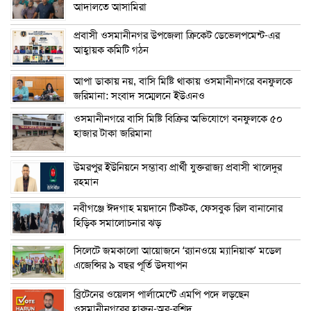
আদালতে আসামিরা
প্রবাসী ওসমানীনগর উপজেলা ক্রিকেট ডেভেলপমেন্ট-এর
আহ্বায়ক কমিটি গঠন
আপা ডাকায় নয়, বাসি মিষ্টি থাকায় ওসমানীনগরে বনফুলকে
জরিমানা: সংবাদ সম্মেলনে ইউএনও
ওসমানীনগরে বাসি মিষ্টি বিক্রির অভিযোগে বনফুলকে ৫০
হাজার টাকা জরিমানা
উমরপুর ইউনিয়নে সম্ভাব্য প্রার্থী যুক্তরাজ্য প্রবাসী খালেদুর
রহমান
নবীগঞ্জে ঈদগাহ ময়দানে টিকটক, ফেসবুক রিল বানানোর
হিড়িক সমালোচনার ঝড়
সিলেটে জমকালো আয়োজনে ‘র‍্যানওয়ে ম্যানিয়াক’ মডেল
এজেন্সির ৯ বছর পূর্তি উদযাপন
ব্রিটেনের ওয়েলস পার্লামেন্টে এমপি পদে লড়ছেন
ওসমানীনগরের হারুন-অর-রশিদ