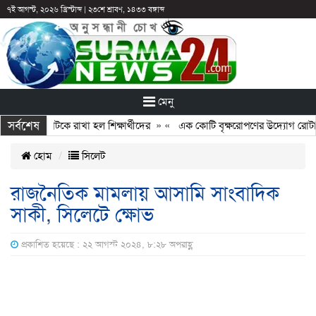
৭ই আগস্ট, ২০২৬ খ্রিস্টাব্দ
|
২৩শে শ্রাবণ, ১৪৩৩ বঙ্গাব্দ
মেনু
সর্বশেষ
 ছুটির পরও আটকে রাখা হল শিক্ষার্থীদের
» «
এক কোটি বৃক্ষরোপণের উদ্যোগ রোটারি ক
হোম
সিলেট
রাজনৈতিক মামলায় আসামি সাংবাদিক
সাকী, সিলেটে ক্ষোভ
প্রকাশিত হয়েছে : ২২ আগস্ট ২০২৪, ৮:২৮ অপরাহ্ণ