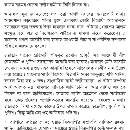
আলম নামের কোনো দলীয় কর্মীকে তিনি চিনেন না।
আদালত সূত্র জানিয়েছে; গত ৩রা আগষ্ট নগরের এয়ারপোর্ট থানার
আম্বরখানা বড়বাজার গলির মুখে এলাকায় কোটা বিরোধী আন্দোলনে
চলাকালে ছাত্র-জনতার উপর হামলার ঘটনা ঘটে। ঘটনায় খোরশেদ আলম
সংক্ষুব্ধ হয়ে অস্ত্র ও বিস্ফোরক আইনে এ মামলা দায়ের করেছেন। এ
মামলায় প্রধান আসামি করা হয়েছে আওয়ামী লীগের সাংগঠনিক সম্পাদক
শফিউল আলম চৌধুরকে।
এছাড়া- সাবেক প্রতিমন্ত্রী শফিকুর রহমান চৌধুরী সহ আওয়ামী লীগ
নেতাকর্মী ও পুলিশ সদস্যদের আসামি করা হয়েছে। মামলার মোট আসামি
৪৭ জন। মামলার ৩৪ নম্বর আসামি হিসেবে সাংবাদিক সাকী’র নাম উল্লেখ
করা হয়েছে। মামলায় সাক্ষী হিসেবে বিএনপি নেতা আব্দুল্লাহ শফি সাঈদ,
রুবেল মিয়া সহ ৮ জন। সাংবাদিক সাকী জানিয়েছেন- এ ঘটনা সর্ম্পকে
আমি অবগত নয়। মামলার বাদিকে আমি চিনি না, আর বাদিও আমাকে
চিনেন না বলে জানিয়েছেন। আমাকে ব্যক্তি আক্রোশ থেকে সাক্ষীদের
মধ্যে কেউ উদ্দেশ্য প্রণোদিতভাবে আসামি করেছেন। যেহেতু মামলার
এজাহারে লিখা রয়েছে তাদের উপর হামলা করেছে ছাত্রলীগ, যুবলীগ ও
পুলিশ। কিন্তু আমি তো ওই তালিকায় পড়ি না।
এ ব্যাপারে নগরের ৫ নং ওয়ার্ড বিএনপি’র সভাপতি সাদিকুর রহমান
সাদিক জানিয়েছেন- এ মামলা দায়েরে ওয়ার্ড বিএনপি’র কেউ সম্পৃক্ত নয়।