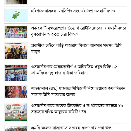
হবিগঞ্জে ছাত্রদল-এনসিপির সংঘর্ষের রেশ ওসমানীনগরে
এক কোটি বৃক্ষরোপণের উদ্যোগ রোটারি ক্লাবের, ওসমানীনগরে
বৃক্ষরোপন ও ৫০০ চারা বিতরণ
প্রবাসীরা চাইলে বাড়ি পাহারায় মিলবে আনসার সদস্য: ডিসি
মামুন
ওসমানীনগরে মেয়াদোত্তীর্ণ ও অনিবন্ধিত ওষুধ বিক্রি : ৫
ফার্মেসিকে ৭৫ হাজার টাকা জরিমানা
শাহজালাল (রহ.) মাজারে সিন্ডিকেট নিয়ে ভয়াবহ তথ্য দিলেন
সাবেক ডিসি সারোয়ার আলম
ওসমানীনগরের সাবেক ক্রিকেটার ও সংগঠকদের সমন্বয়ে ১৯
সদস্যের বর্ধিত আহ্বায়ক কমিটি গঠন
এম‌সি কলেজ ছাত্রাবাসে সংঘবদ্ধ ধর্ষণ: রায় পড়া শুরু,