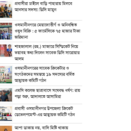
প্রবাসীরা চাইলে বাড়ি পাহারায় মিলবে
আনসার সদস্য: ডিসি মামুন
ওসমানীনগরে মেয়াদোত্তীর্ণ ও অনিবন্ধিত
ওষুধ বিক্রি : ৫ ফার্মেসিকে ৭৫ হাজার টাকা
জরিমানা
শাহজালাল (রহ.) মাজারে সিন্ডিকেট নিয়ে
ভয়াবহ তথ্য দিলেন সাবেক ডিসি সারোয়ার
আলম
ওসমানীনগরের সাবেক ক্রিকেটার ও
সংগঠকদের সমন্বয়ে ১৯ সদস্যের বর্ধিত
আহ্বায়ক কমিটি গঠন
এম‌সি কলেজ ছাত্রাবাসে সংঘবদ্ধ ধর্ষণ: রায়
পড়া শুরু, আদালতে আসামিরা
প্রবাসী ওসমানীনগর উপজেলা ক্রিকেট
ডেভেলপমেন্ট-এর আহ্বায়ক কমিটি গঠন
আপা ডাকায় নয়, বাসি মিষ্টি থাকায়