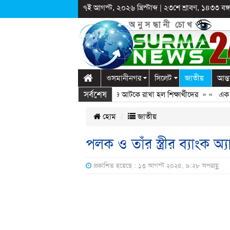
৭ই আগস্ট, ২০২৬ খ্রিস্টাব্দ
|
২৩শে শ্রাবণ, ১৪৩৩ বঙ্গা
ওসমানীনগর
সিলেট
জাতীয়
আন্ত
সর্বশেষ
ঞ্জে স্কুলে দুপ্রক’র অনুষ্ঠান: ছুটির পরও আটকে রাখা হল শিক্ষার্থীদের
» «
এক কোটি ব
হোম
জাতীয়
পলক ও তাঁর স্ত্রীর ব্যাংক অ্য
প্রকাশিত হয়েছে : ১৩ আগস্ট ২০২৪, ৯:২৮ অপরাহ্ণ