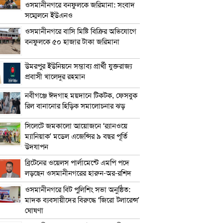
ওসমানীনগরে বনফুলকে জরিমানা: সংবাদ
সম্মেলনে ইউএনও
ওসমানীনগরে বাসি মিষ্টি বিক্রির অভিযোগে
বনফুলকে ৫০ হাজার টাকা জরিমানা
উমরপুর ইউনিয়নে সম্ভাব্য প্রার্থী যুক্তরাজ্য
প্রবাসী খালেদুর রহমান
নবীগঞ্জে ঈদগাহ ময়দানে টিকটক, ফেসবুক
রিল বানানোর হিড়িক সমালোচনার ঝড়
সিলেটে জমকালো আয়োজনে ‘র‍্যানওয়ে
ম্যানিয়াক’ মডেল এজেন্সির ৯ বছর পূর্তি
উদযাপন
ব্রিটেনের ওয়েলস পার্লামেন্টে এমপি পদে
লড়ছেন ওসমানীনগরের হারুন-অর-রশিদ
ওসমানীনগরে বিট পুলিশিং সভা অনুষ্ঠিত:
মাদক ব্যবসায়ীদের বিরুদ্ধে ‘জিরো টলারেন্স’
ঘোষণা