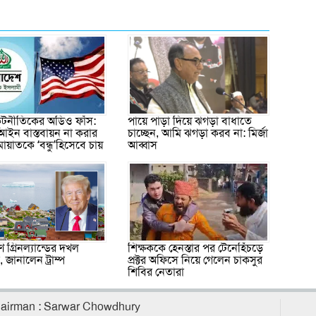
 কূটনীতিকের অডিও ফাঁস:
পায়ে পাড়া দিয়ে ঝগড়া বাধাতে
আইন বাস্তবায়ন না করার
চাচ্ছেন, আমি ঝগড়া করব না: মির্জা
মায়াতকে ‘বন্ধু’হিসেবে চায়
আব্বাস
শিক্ষককে হেনস্তার পর টেনেহিঁচড়ে
 গ্রিনল্যান্ডের দখল
প্রক্টর অফিসে নিয়ে গেলেন চাকসুর
জানালেন ট্রাম্প
শিবির নেতারা
airman : Sarwar Chowdhury