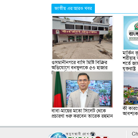
জাতীয় এর আরও খবর
মার্কিন
শরীয়াহ 
ওসমানীনগরে বাসি মিষ্টি বিক্রির
শর্তে জা
অভিযোগে বনফুলকে ৫০ হাজার
যুক্তরাষ্ট্র
টাকা জরিমানা
কী কারণে
বাবা-মায়ের মতো সিলেট থেকে
আবশ্যক, 
প্রচারণা শুরু করবেন তারেক রহমান
Ch