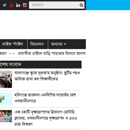
লাইফ স্টাইল
বিনোদন
অন্যান্য
» «
প্রবাসীরা চাইলে বাড়ি পাহারায় মিলবে আনসার সদস্য: ডিসি মামুন
» «
ওসমানী
্বশেষ সংবাদ
বালাগঞ্জে স্কুলে দুপ্রক’র অনুষ্ঠান: ছুটির পরও
আটকে রাখা হল শিক্ষার্থীদের
হবিগঞ্জে ছাত্রদল-এনসিপির সংঘর্ষের রেশ
ওসমানীনগরে
এক কোটি বৃক্ষরোপণের উদ্যোগ রোটারি
ক্লাবের, ওসমানীনগরে বৃক্ষরোপন ও ৫০০
চারা বিতরণ