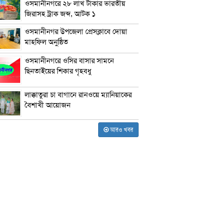
ওসমানীনগরে ২৮ লাখ টাকার ভারতীয়
জিরাসহ ট্রাক জব্দ, আটক ১
ওসমানীনগর উপজেলা প্রেসক্লাবে দোয়া
মাহফিল অনুষ্ঠিত
ওসমানীনগরে ওসির বাসার সামনে
ছিনতাইয়ের শিকার গৃহবধু
লাক্কাতুরা চা বাগানে রানওয়ে ম্যানিয়াকের
বৈশাখী আয়োজন
আরও খবর