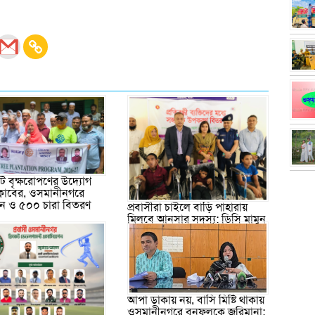
 বৃক্ষরোপণের উদ্যোগ
ক্লাবের, ওসমানীনগরে
পন ও ৫০০ চারা বিতরণ
প্রবাসীরা চাইলে বাড়ি পাহারায়
মিলবে আনসার সদস্য: ডিসি মামুন
আপা ডাকায় নয়, বাসি মিষ্টি থাকায়
ওসমানীনগরে বনফুলকে জরিমানা: