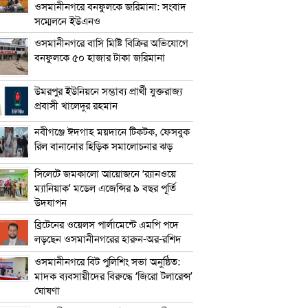
ওসমানীনগরে বনফুলকে জরিমানা: সংবাদ
সম্মেলনে ইউএনও
ওসমানীনগরে বাসি মিষ্টি বিক্রির অভিযোগে
বনফুলকে ৫০ হাজার টাকা জরিমানা
উমরপুর ইউনিয়নে সম্ভাব্য প্রার্থী যুক্তরাজ্য
প্রবাসী খালেদুর রহমান
নবীগঞ্জে ঈদগাহ ময়দানে টিকটক, ফেসবুক
রিল বানানোর হিড়িক সমালোচনার ঝড়
সিলেটে জমকালো আয়োজনে ‘র‍্যানওয়ে
ম্যানিয়াক’ মডেল এজেন্সির ৯ বছর পূর্তি
উদযাপন
ব্রিটেনের ওয়েলস পার্লামেন্টে এমপি পদে
লড়ছেন ওসমানীনগরের হারুন-অর-রশিদ
ওসমানীনগরে বিট পুলিশিং সভা অনুষ্ঠিত:
মাদক ব্যবসায়ীদের বিরুদ্ধে ‘জিরো টলারেন্স’
ঘোষণা