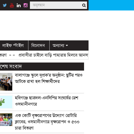
লাইফ স্টাইল
বিনোদন
অন্যান্য
» «
প্রবাসীরা চাইলে বাড়ি পাহারায় মিলবে আনসার সদস্য: ডিসি মামুন
» «
ওসমান
্বশেষ সংবাদ
বালাগঞ্জে স্কুলে দুপ্রক’র অনুষ্ঠান: ছুটির পরও
আটকে রাখা হল শিক্ষার্থীদের
হবিগঞ্জে ছাত্রদল-এনসিপির সংঘর্ষের রেশ
ওসমানীনগরে
এক কোটি বৃক্ষরোপণের উদ্যোগ রোটারি
ক্লাবের, ওসমানীনগরে বৃক্ষরোপন ও ৫০০
চারা বিতরণ