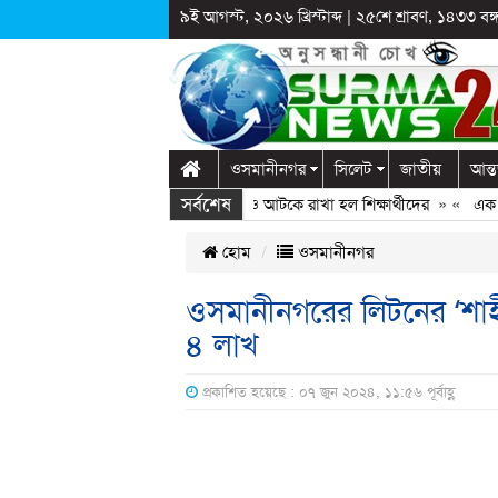
৯ই আগস্ট, ২০২৬ খ্রিস্টাব্দ
|
২৫শে শ্রাবণ, ১৪৩৩ বঙ্গা
ওসমানীনগর
সিলেট
জাতীয়
আন্ত
সর্বশেষ
গঞ্জে স্কুলে দুপ্রক’র অনুষ্ঠান: ছুটির পরও আটকে রাখা হল শিক্ষার্থীদের
» «
এক কোটি 
হোম
ওসমানীনগর
ওসমানীনগরের লিটনের ‘শাহী
৪ লাখ
প্রকাশিত হয়েছে : ০৭ জুন ২০২৪, ১১:৫৬ পূর্বাহ্ণ