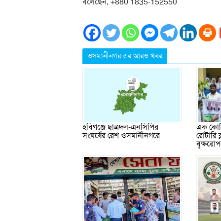
বলেছেন, +880 1835-152550
ওসমানীনগর এর আরও খবর
এক কোটি
হবিগঞ্জে ছাত্রদল-এনসিপির
রোটারি 
সংঘর্ষের রেশ ওসমানীনগরে
বৃক্ষরো