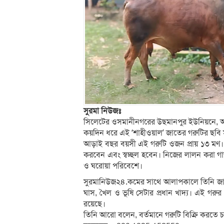
সুরমা নিউজঃ
সিলেটের ওসমানীনগরের উছমানপুর ইউনিয়নে, আলী
কয়দিন ধরে এই ‘শাহীওয়াল’ জাতের গরুটির ছবি 
আড়াই বছর বয়সী এই গরুটি ওজন প্রায় ১৩ মণ। 
করবেন এবং স্বচ্ছল হবেন। নিজের লালন করা গা
ও ঘরোয়া পরিবেশে।
সুরমানিউজ২৪.কমের সাথে আলাপকালে তিনি জানিয়েছে
ঘাস, খৈল ও ভূষি সেটার প্রধান খাদ্য। এই গ
রয়েছে।
তিনি আরো বলেন, বর্তমানে গরুটি বিক্রি করতে 