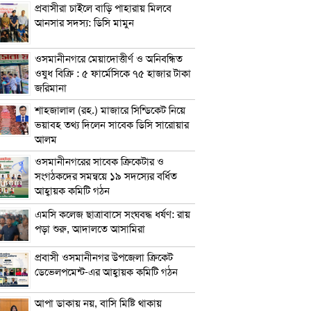
প্রবাসীরা চাইলে বাড়ি পাহারায় মিলবে
আনসার সদস্য: ডিসি মামুন
ওসমানীনগরে মেয়াদোত্তীর্ণ ও অনিবন্ধিত
ওষুধ বিক্রি : ৫ ফার্মেসিকে ৭৫ হাজার টাকা
জরিমানা
শাহজালাল (রহ.) মাজারে সিন্ডিকেট নিয়ে
ভয়াবহ তথ্য দিলেন সাবেক ডিসি সারোয়ার
আলম
ওসমানীনগরের সাবেক ক্রিকেটার ও
সংগঠকদের সমন্বয়ে ১৯ সদস্যের বর্ধিত
আহ্বায়ক কমিটি গঠন
এম‌সি কলেজ ছাত্রাবাসে সংঘবদ্ধ ধর্ষণ: রায়
পড়া শুরু, আদালতে আসামিরা
প্রবাসী ওসমানীনগর উপজেলা ক্রিকেট
ডেভেলপমেন্ট-এর আহ্বায়ক কমিটি গঠন
আপা ডাকায় নয়, বাসি মিষ্টি থাকায়