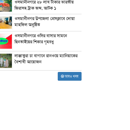
ওসমানীনগরে ২৮ লাখ টাকার ভারতীয়
জিরাসহ ট্রাক জব্দ, আটক ১
ওসমানীনগর উপজেলা প্রেসক্লাবে দোয়া
মাহফিল অনুষ্ঠিত
ওসমানীনগরে ওসির বাসার সামনে
ছিনতাইয়ের শিকার গৃহবধু
লাক্কাতুরা চা বাগানে রানওয়ে ম্যানিয়াকের
বৈশাখী আয়োজন
আরও খবর