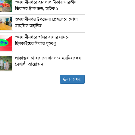
ওসমানীনগরে ২৮ লাখ টাকার ভারতীয়
জিরাসহ ট্রাক জব্দ, আটক ১
ওসমানীনগর উপজেলা প্রেসক্লাবে দোয়া
মাহফিল অনুষ্ঠিত
ওসমানীনগরে ওসির বাসার সামনে
ছিনতাইয়ের শিকার গৃহবধু
লাক্কাতুরা চা বাগানে রানওয়ে ম্যানিয়াকের
বৈশাখী আয়োজন
আরও খবর