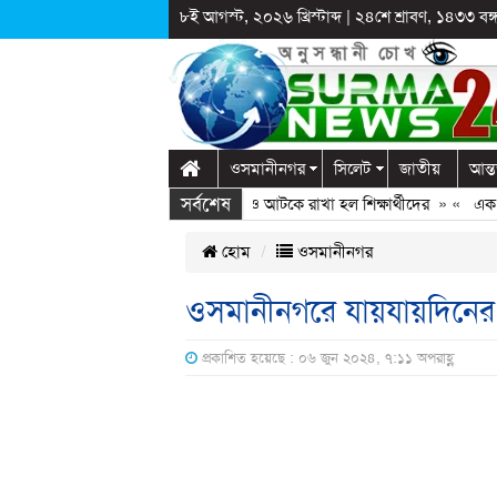
৮ই আগস্ট, ২০২৬ খ্রিস্টাব্দ
|
২৪শে শ্রাবণ, ১৪৩৩ বঙ্গা
ওসমানীনগর
সিলেট
জাতীয়
আন্ত
সর্বশেষ
গঞ্জে স্কুলে দুপ্রক’র অনুষ্ঠান: ছুটির পরও আটকে রাখা হল শিক্ষার্থীদের
» «
এক কোটি 
হোম
ওসমানীনগর
ওসমানীনগরে যায়যায়দিনের প্র
প্রকাশিত হয়েছে : ০৬ জুন ২০২৪, ৭:১১ অপরাহ্ণ