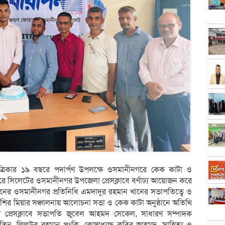
 পত্রিকার ১৯ বছরে পদার্পণ উপলক্ষে ওসমানীনগরে কেক কাটা ও
ুরে সিলেটের ওসমানীনগর উপজেলা প্রেসক্লাবে বর্ণাঢ্য আয়োজন করে
য়দিনের ওসমানীনগর প্রতিনিধি এমদাদুর রহমান খানের সভাপতিত্বে ও
বশির মিয়ার সঞ্চালনায় আলোচনা সভা ও কেক কাটা অনুষ্ঠানে অতিথি
 প্রেসক্লাবে সভাপতি জুবেল আহমদ সেকেল, সাধারণ সম্পাদক
ন, লিলুউর রহমান পংকি, কোষাধ্যক্ষ কবির আহমদ, সাহিত্য ও