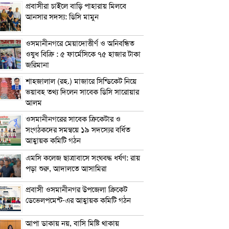
প্রবাসীরা চাইলে বাড়ি পাহারায় মিলবে
আনসার সদস্য: ডিসি মামুন
ওসমানীনগরে মেয়াদোত্তীর্ণ ও অনিবন্ধিত
ওষুধ বিক্রি : ৫ ফার্মেসিকে ৭৫ হাজার টাকা
জরিমানা
শাহজালাল (রহ.) মাজারে সিন্ডিকেট নিয়ে
ভয়াবহ তথ্য দিলেন সাবেক ডিসি সারোয়ার
আলম
ওসমানীনগরের সাবেক ক্রিকেটার ও
সংগঠকদের সমন্বয়ে ১৯ সদস্যের বর্ধিত
আহ্বায়ক কমিটি গঠন
এম‌সি কলেজ ছাত্রাবাসে সংঘবদ্ধ ধর্ষণ: রায়
পড়া শুরু, আদালতে আসামিরা
প্রবাসী ওসমানীনগর উপজেলা ক্রিকেট
ডেভেলপমেন্ট-এর আহ্বায়ক কমিটি গঠন
আপা ডাকায় নয়, বাসি মিষ্টি থাকায়