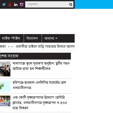
লাইফ স্টাইল
বিনোদন
অন্যান্য
» «
প্রবাসীরা চাইলে বাড়ি পাহারায় মিলবে আনসার সদস্য: ডিসি মামুন
» «
ওসমানী
্বশেষ সংবাদ
বালাগঞ্জে স্কুলে দুপ্রক’র অনুষ্ঠান: ছুটির পরও
আটকে রাখা হল শিক্ষার্থীদের
হবিগঞ্জে ছাত্রদল-এনসিপির সংঘর্ষের রেশ
ওসমানীনগরে
এক কোটি বৃক্ষরোপণের উদ্যোগ রোটারি
ক্লাবের, ওসমানীনগরে বৃক্ষরোপন ও ৫০০
চারা বিতরণ