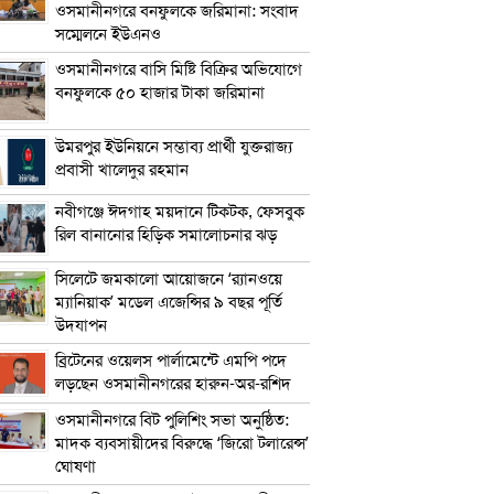
ওসমানীনগরে বনফুলকে জরিমানা: সংবাদ
সম্মেলনে ইউএনও
ওসমানীনগরে বাসি মিষ্টি বিক্রির অভিযোগে
বনফুলকে ৫০ হাজার টাকা জরিমানা
উমরপুর ইউনিয়নে সম্ভাব্য প্রার্থী যুক্তরাজ্য
প্রবাসী খালেদুর রহমান
নবীগঞ্জে ঈদগাহ ময়দানে টিকটক, ফেসবুক
রিল বানানোর হিড়িক সমালোচনার ঝড়
সিলেটে জমকালো আয়োজনে ‘র‍্যানওয়ে
ম্যানিয়াক’ মডেল এজেন্সির ৯ বছর পূর্তি
উদযাপন
ব্রিটেনের ওয়েলস পার্লামেন্টে এমপি পদে
লড়ছেন ওসমানীনগরের হারুন-অর-রশিদ
ওসমানীনগরে বিট পুলিশিং সভা অনুষ্ঠিত:
মাদক ব্যবসায়ীদের বিরুদ্ধে ‘জিরো টলারেন্স’
ঘোষণা