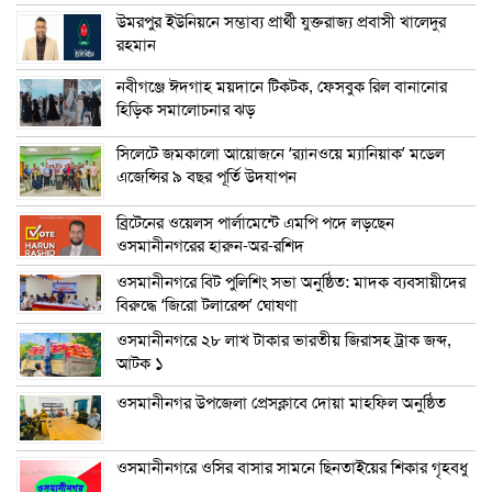
উমরপুর ইউনিয়নে সম্ভাব্য প্রার্থী যুক্তরাজ্য প্রবাসী খালেদুর
রহমান
নবীগঞ্জে ঈদগাহ ময়দানে টিকটক, ফেসবুক রিল বানানোর
হিড়িক সমালোচনার ঝড়
সিলেটে জমকালো আয়োজনে ‘র‍্যানওয়ে ম্যানিয়াক’ মডেল
এজেন্সির ৯ বছর পূর্তি উদযাপন
ব্রিটেনের ওয়েলস পার্লামেন্টে এমপি পদে লড়ছেন
ওসমানীনগরের হারুন-অর-রশিদ
ওসমানীনগরে বিট পুলিশিং সভা অনুষ্ঠিত: মাদক ব্যবসায়ীদের
বিরুদ্ধে ‘জিরো টলারেন্স’ ঘোষণা
ওসমানীনগরে ২৮ লাখ টাকার ভারতীয় জিরাসহ ট্রাক জব্দ,
আটক ১
ওসমানীনগর উপজেলা প্রেসক্লাবে দোয়া মাহফিল অনুষ্ঠিত
ওসমানীনগরে ওসির বাসার সামনে ছিনতাইয়ের শিকার গৃহবধু