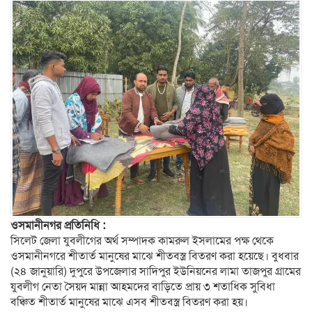
ওসমানীনগর প্রতিনিধি :
সিলেট জেলা যুবলীগের অর্থ সম্পাদক কামরুল ইসলামের পক্ষ থেকে
ওসমানীনগরে শীতার্ত মানুষের মাঝে শীতবস্ত্র বিতরণ করা হয়েছে। বুধবার
(২৪ জানুয়ারি) দুপুরে উপজেলার সাদিপুর ইউনিয়নের লামা তাজপুর গ্রামের
যুবলীগ নেতা সৈয়দ মান্না আহমদের বাড়িতে প্রায় ৩ শতাধিক সুবিধা
বঞ্চিত শীতার্ত মানুষের মাঝে এসব শীতবস্ত্র বিতরণ করা হয়।