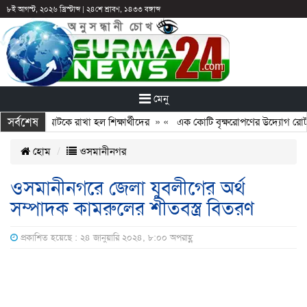
৮ই আগস্ট, ২০২৬ খ্রিস্টাব্দ
|
২৪শে শ্রাবণ, ১৪৩৩ বঙ্গাব্দ
মেনু
সর্বশেষ
: ছুটির পরও আটকে রাখা হল শিক্ষার্থীদের
» «
এক কোটি বৃক্ষরোপণের উদ্যোগ রোটারি 
হোম
ওসমানীনগর
ওসমানীনগরে জেলা যুবলীগের অর্থ
সম্পাদক কামরুলের শীতবস্ত্র বিতরণ
প্রকাশিত হয়েছে : ২৪ জানুয়ারি ২০২৪, ৮:০০ অপরাহ্ণ