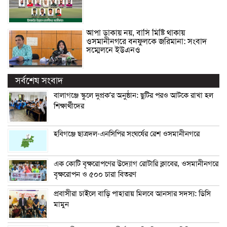
আপা ডাকায় নয়, বাসি মিষ্টি থাকায়
ওসমানীনগরে বনফুলকে জরিমানা: সংবাদ
সম্মেলনে ইউএনও
সর্বশেষ সংবাদ
বালাগঞ্জে স্কুলে দুপ্রক’র অনুষ্ঠান: ছুটির পরও আটকে রাখা হল
শিক্ষার্থীদের
হবিগঞ্জে ছাত্রদল-এনসিপির সংঘর্ষের রেশ ওসমানীনগরে
এক কোটি বৃক্ষরোপণের উদ্যোগ রোটারি ক্লাবের, ওসমানীনগরে
বৃক্ষরোপন ও ৫০০ চারা বিতরণ
প্রবাসীরা চাইলে বাড়ি পাহারায় মিলবে আনসার সদস্য: ডিসি
মামুন