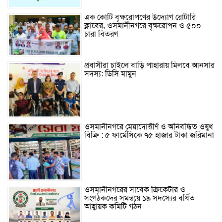
এক কোটি বৃক্ষরোপণের উদ্যোগ রোটারি
ক্লাবের, ওসমানীনগরে বৃক্ষরোপন ও ৫০০
চারা বিতরণ
প্রবাসীরা চাইলে বাড়ি পাহারায় মিলবে আনসার
সদস্য: ডিসি মামুন
ওসমানীনগরে মেয়াদোত্তীর্ণ ও অনিবন্ধিত ওষুধ
বিক্রি : ৫ ফার্মেসিকে ৭৫ হাজার টাকা জরিমানা
ওসমানীনগরের সাবেক ক্রিকেটার ও
সংগঠকদের সমন্বয়ে ১৯ সদস্যের বর্ধিত
আহ্বায়ক কমিটি গঠন