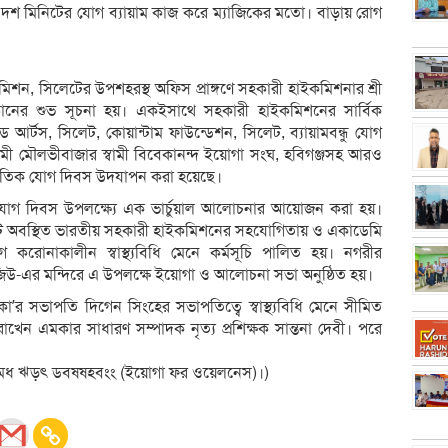
 দশ মিনিটের যোগ ব্যায়াম কাজ করে ম্যাজিকের মতো। বাড়ায় রোগ
শন, সিলেটের উপশহরস্থ অফিস প্রাঙ্গণে সহকারী হাইকমিশনার শ্রী
্ঠানের শুভ সূচনা হয়। একইসাথে সহকারী হাইকমিশনের সার্বিক
আর্টস, সিলেট, কোয়ান্টাম ফাউন্ডেশন, সিলেট, ব্যায়ামবন্ধু যোগ
ডেমী মৌলভীবাজার স্বামী বিবেকানন্দ ইয়োগা সংঘ, হবিগঞ্জসহ আরও
্তর্জাতিক যোগ দিবস উদযাপন করা হয়েছে।
যোগ দিবস উপলক্ষ্যে এক ভার্চুয়াল আলোচনার আয়োজন করা হয়।
ে অবস্থিত ভারতীয় সহকারী হাইকমিশনের সহযোগিতায় ও একাডেমি
 করোনাকালীন স্বাস্থ্যবিধি মেনে কর্মসূচি পালিত হয়। নগরীর
প্রভু জিউ-এর মন্দিরে এ উপলক্ষে ইয়োগা ও আলোচনা সভা অনুষ্ঠিত হয়।
’র সভাপতি দিগেন সিংহের সভাপতিত্বে স্বাস্থ্যবিধি মেনে সীমিত
রাখেন এমকার সাধারণ সম্পাদক নৃত্য প্রশিক্ষক সান্তনা দেবী। পরে
ল ণড়মধ ঋড়ৎ ডবষষহবংং (ইয়োগা ফর ওয়েলনেস)।)