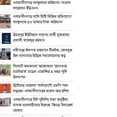
ওসমানীনগরে বনফুলকে জরিমানা: সংবাদ
সম্মেলনে ইউএনও
ওসমানীনগরে বাসি মিষ্টি বিক্রির অভিযোগে
বনফুলকে ৫০ হাজার টাকা জরিমানা
উমরপুর ইউনিয়নে সম্ভাব্য প্রার্থী যুক্তরাজ্য
প্রবাসী খালেদুর রহমান
নবীগঞ্জে ঈদগাহ ময়দানে টিকটক, ফেসবুক
রিল বানানোর হিড়িক সমালোচনার ঝড়
সিলেটে জমকালো আয়োজনে ‘র‍্যানওয়ে
ম্যানিয়াক’ মডেল এজেন্সির ৯ বছর পূর্তি
উদযাপন
ব্রিটেনের ওয়েলস পার্লামেন্টে এমপি পদে
লড়ছেন ওসমানীনগরের হারুন-অর-রশিদ
ওসমানীনগরে বিট পুলিশিং সভা অনুষ্ঠিত:
মাদক ব্যবসায়ীদের বিরুদ্ধে ‘জিরো টলারেন্স’
ঘোষণা