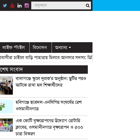
লাইফ স্টাইল
বিনোদন
অন্যান্য
সীরা চাইলে বাড়ি পাহারায় মিলবে আনসার সদস্য: ডিসি মামুন
» «
ওসমানীনগরে মেয়া
্বশেষ সংবাদ
বালাগঞ্জে স্কুলে দুপ্রক’র অনুষ্ঠান: ছুটির পরও
আটকে রাখা হল শিক্ষার্থীদের
হবিগঞ্জে ছাত্রদল-এনসিপির সংঘর্ষের রেশ
ওসমানীনগরে
এক কোটি বৃক্ষরোপণের উদ্যোগ রোটারি
ক্লাবের, ওসমানীনগরে বৃক্ষরোপন ও ৫০০
চারা বিতরণ