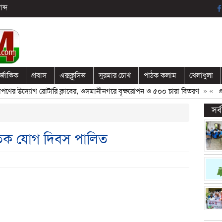
ব্দ
র্জাতিক
প্রবাস
এক্সক্লুসিভ
সুরমার চোখ
পাঠক কলাম
খেলাধুলা
র উদ্যোগ রোটারি ক্লাবের, ওসমানীনগরে বৃক্ষরোপন ও ৫০০ চারা বিতরণ
» «
প্রবা
সর
াতিক যোগ দিবস পালিত