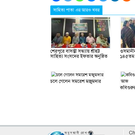
সাহিত্য পাতা এর আরও খবর
শেরপুরে বাসন্তী সন্ধ্যায় শ্রীহট্ট
ওসমানী
সাহিত্য সংসদের ইফতার অনুষ্ঠিত
১৪৫তম স
চলে গেলেন সমরেশ মজুমদার
কবিগুরু
Ch