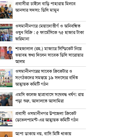
প্রবাসীরা চাইলে বাড়ি পাহারায় মিলবে
আনসার সদস্য: ডিসি মামুন
ওসমানীনগরে মেয়াদোত্তীর্ণ ও অনিবন্ধিত
ওষুধ বিক্রি : ৫ ফার্মেসিকে ৭৫ হাজার টাকা
জরিমানা
শাহজালাল (রহ.) মাজারে সিন্ডিকেট নিয়ে
ভয়াবহ তথ্য দিলেন সাবেক ডিসি সারোয়ার
আলম
ওসমানীনগরের সাবেক ক্রিকেটার ও
সংগঠকদের সমন্বয়ে ১৯ সদস্যের বর্ধিত
আহ্বায়ক কমিটি গঠন
এম‌সি কলেজ ছাত্রাবাসে সংঘবদ্ধ ধর্ষণ: রায়
পড়া শুরু, আদালতে আসামিরা
প্রবাসী ওসমানীনগর উপজেলা ক্রিকেট
ডেভেলপমেন্ট-এর আহ্বায়ক কমিটি গঠন
আপা ডাকায় নয়, বাসি মিষ্টি থাকায়