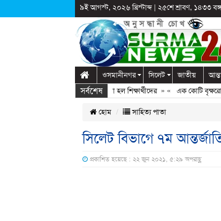
৯ই আগস্ট, ২০২৬ খ্রিস্টাব্দ
|
২৫শে শ্রাবণ, ১৪৩৩ বঙ্গা
ওসমানীনগর
সিলেট
জাতীয়
আন্ত
সর্বশেষ
ে দুপ্রক’র অনুষ্ঠান: ছুটির পরও আটকে রাখা হল শিক্ষার্থীদের
» «
এক কোটি বৃক্ষরোপণে
হোম
সাহিত্য পাতা
সিলেট বিভাগে ৭ম আন্তর্জ
প্রকাশিত হয়েছে : ২২ জুন ২০২১, ৫:২৯ অপরাহ্ণ