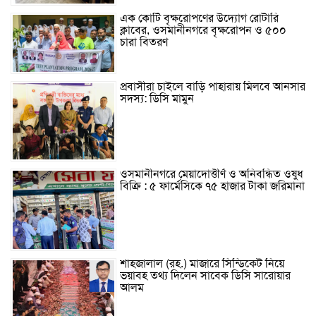
এক কোটি বৃক্ষরোপণের উদ্যোগ রোটারি
ক্লাবের, ওসমানীনগরে বৃক্ষরোপন ও ৫০০
চারা বিতরণ
প্রবাসীরা চাইলে বাড়ি পাহারায় মিলবে আনসার
সদস্য: ডিসি মামুন
ওসমানীনগরে মেয়াদোত্তীর্ণ ও অনিবন্ধিত ওষুধ
বিক্রি : ৫ ফার্মেসিকে ৭৫ হাজার টাকা জরিমানা
শাহজালাল (রহ.) মাজারে সিন্ডিকেট নিয়ে
ভয়াবহ তথ্য দিলেন সাবেক ডিসি সারোয়ার
আলম