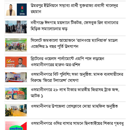
উমরপুর ইউনিয়নে সম্ভাব্য প্রার্থী যুক্তরাজ্য প্রবাসী খালেদুর
রহমান
নবীগঞ্জে ঈদগাহ ময়দানে টিকটক, ফেসবুক রিল বানানোর
হিড়িক সমালোচনার ঝড়
সিলেটে জমকালো আয়োজনে ‘র‍্যানওয়ে ম্যানিয়াক’ মডেল
এজেন্সির ৯ বছর পূর্তি উদযাপন
ব্রিটেনের ওয়েলস পার্লামেন্টে এমপি পদে লড়ছেন
ওসমানীনগরের হারুন-অর-রশিদ
ওসমানীনগরে বিট পুলিশিং সভা অনুষ্ঠিত: মাদক ব্যবসায়ীদের
বিরুদ্ধে ‘জিরো টলারেন্স’ ঘোষণা
ওসমানীনগরে ২৮ লাখ টাকার ভারতীয় জিরাসহ ট্রাক জব্দ,
আটক ১
ওসমানীনগর উপজেলা প্রেসক্লাবে দোয়া মাহফিল অনুষ্ঠিত
ওসমানীনগরে ওসির বাসার সামনে ছিনতাইয়ের শিকার গৃহবধু