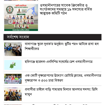
ওসমানীনগরের সাবেক ক্রিকেটার ও
সংগঠকদের সমন্বয়ে ১৯ সদস্যের বর্ধিত
আহ্বায়ক কমিটি গঠন
সর্বশেষ সংবাদ
বালাগঞ্জে স্কুলে দুপ্রক’র অনুষ্ঠান: ছুটির পরও আটকে রাখা হল
শিক্ষার্থীদের
হবিগঞ্জে ছাত্রদল-এনসিপির সংঘর্ষের রেশ ওসমানীনগরে
এক কোটি বৃক্ষরোপণের উদ্যোগ রোটারি ক্লাবের, ওসমানীনগরে
বৃক্ষরোপন ও ৫০০ চারা বিতরণ
প্রবাসীরা চাইলে বাড়ি পাহারায় মিলবে আনসার সদস্য: ডিসি
মামুন