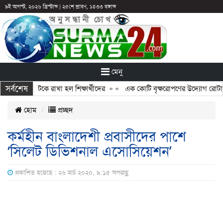
৯ই আগস্ট, ২০২৬ খ্রিস্টাব্দ
|
২৫শে শ্রাবণ, ১৪৩৩ বঙ্গাব্দ
মেনু
সর্বশেষ
ছুটির পরও আটকে রাখা হল শিক্ষার্থীদের
» «
এক কোটি বৃক্ষরোপণের উদ্যোগ রোটারি ক
হোম
প্রচ্ছদ
কর্মহীন বাংলাদেশী প্রবাসীদের পাশে
‘সিলেট ডিভিশনাল এসোসিয়েশন’
প্রকাশিত হয়েছে : ২৬ মার্চ ২০২০, ৯:১৫ অপরাহ্ণ