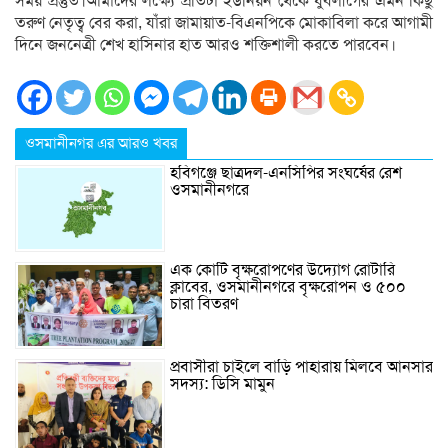
সময় প্রস্তুত।আমাদের লক্ষ্যে প্রতিটা ইউনিয়ন থেকে যুবলীগের এমন কিছু
তরুণ নেতৃত্ব বের করা, যাঁরা জামায়াত-বিএনপিকে মোকাবিলা করে আগামী
দিনে জননেত্রী শেখ হাসিনার হাত আরও শক্তিশালী করতে পারবেন।
ওসমানীনগর এর আরও খবর
হবিগঞ্জে ছাত্রদল-এনসিপির সংঘর্ষের রেশ
ওসমানীনগরে
এক কোটি বৃক্ষরোপণের উদ্যোগ রোটারি
ক্লাবের, ওসমানীনগরে বৃক্ষরোপন ও ৫০০
চারা বিতরণ
প্রবাসীরা চাইলে বাড়ি পাহারায় মিলবে আনসার
সদস্য: ডিসি মামুন