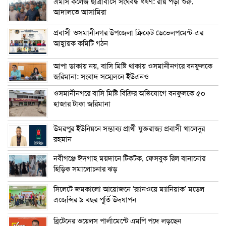
এম‌সি কলেজ ছাত্রাবাসে সংঘবদ্ধ ধর্ষণ: রায় পড়া শুরু,
আদালতে আসামিরা
প্রবাসী ওসমানীনগর উপজেলা ক্রিকেট ডেভেলপমেন্ট-এর
আহ্বায়ক কমিটি গঠন
আপা ডাকায় নয়, বাসি মিষ্টি থাকায় ওসমানীনগরে বনফুলকে
জরিমানা: সংবাদ সম্মেলনে ইউএনও
ওসমানীনগরে বাসি মিষ্টি বিক্রির অভিযোগে বনফুলকে ৫০
হাজার টাকা জরিমানা
উমরপুর ইউনিয়নে সম্ভাব্য প্রার্থী যুক্তরাজ্য প্রবাসী খালেদুর
রহমান
নবীগঞ্জে ঈদগাহ ময়দানে টিকটক, ফেসবুক রিল বানানোর
হিড়িক সমালোচনার ঝড়
সিলেটে জমকালো আয়োজনে ‘র‍্যানওয়ে ম্যানিয়াক’ মডেল
এজেন্সির ৯ বছর পূর্তি উদযাপন
ব্রিটেনের ওয়েলস পার্লামেন্টে এমপি পদে লড়ছেন