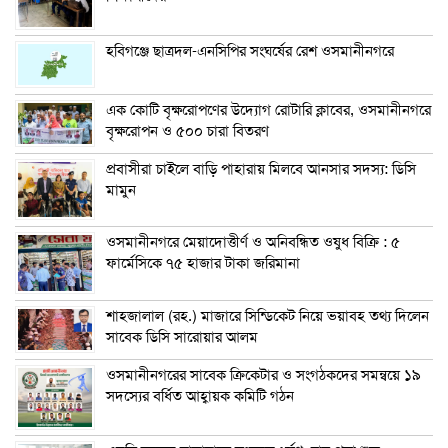
হবিগঞ্জে ছাত্রদল-এনসিপির সংঘর্ষের রেশ ওসমানীনগরে
এক কোটি বৃক্ষরোপণের উদ্যোগ রোটারি ক্লাবের, ওসমানীনগরে
বৃক্ষরোপন ও ৫০০ চারা বিতরণ
প্রবাসীরা চাইলে বাড়ি পাহারায় মিলবে আনসার সদস্য: ডিসি
মামুন
ওসমানীনগরে মেয়াদোত্তীর্ণ ও অনিবন্ধিত ওষুধ বিক্রি : ৫
ফার্মেসিকে ৭৫ হাজার টাকা জরিমানা
শাহজালাল (রহ.) মাজারে সিন্ডিকেট নিয়ে ভয়াবহ তথ্য দিলেন
সাবেক ডিসি সারোয়ার আলম
ওসমানীনগরের সাবেক ক্রিকেটার ও সংগঠকদের সমন্বয়ে ১৯
সদস্যের বর্ধিত আহ্বায়ক কমিটি গঠন