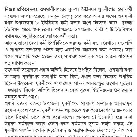
নিজস্ব প্রতিবেদকঃ
ওসমানীনগরের বুরুঙ্গা ইউনিয়ন যুবলীগের ১ম কর্মী
সম্মেলন সম্পন্ন হয়েছে । নতুন নেতৃত্ব বের করে আনার লক্ষ্যে ওসমানী
নগর উপজেলার ৮ ইউনিয়নে কর্মী সভার অংশ হিসেবে আজ বুরুঙ্গা
ইউনিয়ন থেকে শুরু হলো। পর্যায়ক্রমে উপজেলার বাকী ৭ টি ইউনিয়নে
যথাসময়ে অনুষ্ঠিত হবে ঘোষিত কর্মী সভা।
আজ হাজারো নেতা কর্মী উপস্থিতিতে শুরু হয় কর্মী সভা। যেখানে সভাপতি
ও সাধারন সম্পাদক পদের জন্য একাধিক আবেদন জমা পরেছে। তার
মধ্যে সভাপতি পদে ১১জন এবং সাধারণ সম্পাদক পদে ২ জন আবেদন
পত্র দাখিল করেন।
উক্ত কর্মী সম্মেলনে প্রধান অতিথি হিসেবে উপস্থিত ছিলেন, ওসমানী নগর
উপজেলা যুবলীগের সভাপতি আনা মিয়া, প্রধান বক্তা হিসেবে উপস্থিত
ছিলেন উপজেলা যুবলীগের সাধারণ সম্পাদক আলতাফুর রহমান সুহেল।
এছাড়াও বিশেষ অতিথি ছিলেন সাবেক বুরুঙ্গা ইউনিয়নের চেয়ারম্যান
মকদ্দুস আলী প্রমূখ।
প্রধান বক্তার বক্তব্য উপজেলা যুবলীগের সাধারণ সম্পাদক আলতাফুর
রহমান সুহেল বলেন, যুবলীগ গঠন লগ্ল থেকে শুরু করে দেশের ও জনগনের
স্বার্থে নি:স্বার্থ ভাবে কাজ করে যাচ্ছে। জনকল্যাণে উদ্যোগী হয়ে নানা
উন্নয়ন কর্মকান্ড করার চেষ্টার ফলে বর্তমানে সুনাম অর্জন করছে এই
যুবলীগ সংগঠন। মৌলবাদ,জঙ্গিবাদ ও সন্ত্রাসবাদকে ঠেকাতে যুবলীগ সব