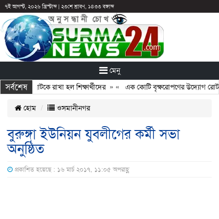
৭ই আগস্ট, ২০২৬ খ্রিস্টাব্দ
|
২৩শে শ্রাবণ, ১৪৩৩ বঙ্গাব্দ
মেনু
সর্বশেষ
: ছুটির পরও আটকে রাখা হল শিক্ষার্থীদের
» «
এক কোটি বৃক্ষরোপণের উদ্যোগ রোটারি
হোম
ওসমানীনগর
বুরুঙ্গা ইউনিয়ন যুবলীগের কর্মী সভা
অনুষ্ঠিত
প্রকাশিত হয়েছে : ১৬ মার্চ ২০১৭, ১১:০৫ অপরাহ্ণ