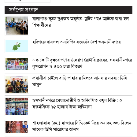
সর্বশেষ সংবাদ
বালাগঞ্জে স্কুলে দুপ্রক’র অনুষ্ঠান: ছুটির পরও আটকে রাখা হল
শিক্ষার্থীদের
হবিগঞ্জে ছাত্রদল-এনসিপির সংঘর্ষের রেশ ওসমানীনগরে
এক কোটি বৃক্ষরোপণের উদ্যোগ রোটারি ক্লাবের, ওসমানীনগরে
বৃক্ষরোপন ও ৫০০ চারা বিতরণ
প্রবাসীরা চাইলে বাড়ি পাহারায় মিলবে আনসার সদস্য: ডিসি
মামুন
ওসমানীনগরে মেয়াদোত্তীর্ণ ও অনিবন্ধিত ওষুধ বিক্রি : ৫
ফার্মেসিকে ৭৫ হাজার টাকা জরিমানা
শাহজালাল (রহ.) মাজারে সিন্ডিকেট নিয়ে ভয়াবহ তথ্য দিলেন
সাবেক ডিসি সারোয়ার আলম