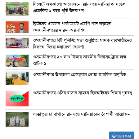
সিলেটে জমকালো আয়োজনে ‘র‍্যানওয়ে ম্যানিয়াক’ মডেল
এজেন্সির ৯ বছর পূর্তি উদযাপন
ব্রিটেনের ওয়েলস পার্লামেন্টে এমপি পদে লড়ছেন
ওসমানীনগরের হারুন-অর-রশিদ
ওসমানীনগরে বিট পুলিশিং সভা অনুষ্ঠিত: মাদক ব্যবসায়ীদের
বিরুদ্ধে ‘জিরো টলারেন্স’ ঘোষণা
ওসমানীনগরে ২৮ লাখ টাকার ভারতীয় জিরাসহ ট্রাক জব্দ,
আটক ১
ওসমানীনগর উপজেলা প্রেসক্লাবে দোয়া মাহফিল অনুষ্ঠিত
ওসমানীনগরে ওসির বাসার সামনে ছিনতাইয়ের শিকার গৃহবধু
লাক্কাতুরা চা বাগানে রানওয়ে ম্যানিয়াকের বৈশাখী আয়োজন
আরও খবর