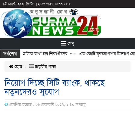
৮ই আগস্ট, ২০২৬ খ্রিস্টাব্দ
|
২৪শে শ্রাবণ, ১৪৩৩ বঙ্গাব্দ
মেনু
সর্বশেষ
ান: ছুটির পরও আটকে রাখা হল শিক্ষার্থীদের
» «
এক কোটি বৃক্ষরোপণের উদ্যোগ রোটার
হোম
চাকুরীর পাতা
নিয়োগ দিচ্ছে সিটি ব্যাংক, থাকছে
নতুনদেরও সুযোগ
প্রকাশিত হয়েছে : ২৬ ফেব্রুয়ারি ২০১৭, ১:৪০ অপরাহ্ণ