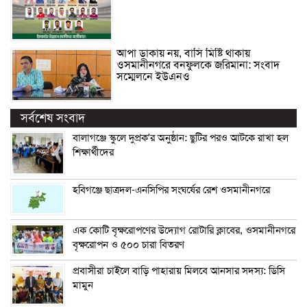
আপা ডাকায় নয়, বাসি মিষ্টি থাকায়
ওসমানীনগরে বনফুলকে জরিমানা: সংবাদ
সম্মেলনে ইউএনও
সর্বশেষ সংবাদ
বালাগঞ্জে স্কুলে দুপ্রক’র অনুষ্ঠান: ছুটির পরও আটকে রাখা হল
শিক্ষার্থীদের
হবিগঞ্জে ছাত্রদল-এনসিপির সংঘর্ষের রেশ ওসমানীনগরে
এক কোটি বৃক্ষরোপণের উদ্যোগ রোটারি ক্লাবের, ওসমানীনগরে
বৃক্ষরোপন ও ৫০০ চারা বিতরণ
প্রবাসীরা চাইলে বাড়ি পাহারায় মিলবে আনসার সদস্য: ডিসি
মামুন