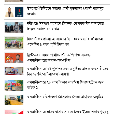
উমরপুর ইউনিয়নে সম্ভাব্য প্রার্থী যুক্তরাজ্য প্রবাসী খালেদুর
রহমান
নবীগঞ্জে ঈদগাহ ময়দানে টিকটক, ফেসবুক রিল বানানোর
হিড়িক সমালোচনার ঝড়
সিলেটে জমকালো আয়োজনে ‘র‍্যানওয়ে ম্যানিয়াক’ মডেল
এজেন্সির ৯ বছর পূর্তি উদযাপন
ব্রিটেনের ওয়েলস পার্লামেন্টে এমপি পদে লড়ছেন
ওসমানীনগরের হারুন-অর-রশিদ
ওসমানীনগরে বিট পুলিশিং সভা অনুষ্ঠিত: মাদক ব্যবসায়ীদের
বিরুদ্ধে ‘জিরো টলারেন্স’ ঘোষণা
ওসমানীনগরে ২৮ লাখ টাকার ভারতীয় জিরাসহ ট্রাক জব্দ,
আটক ১
ওসমানীনগর উপজেলা প্রেসক্লাবে দোয়া মাহফিল অনুষ্ঠিত
ওসমানীনগরে ওসির বাসার সামনে ছিনতাইয়ের শিকার গৃহবধু