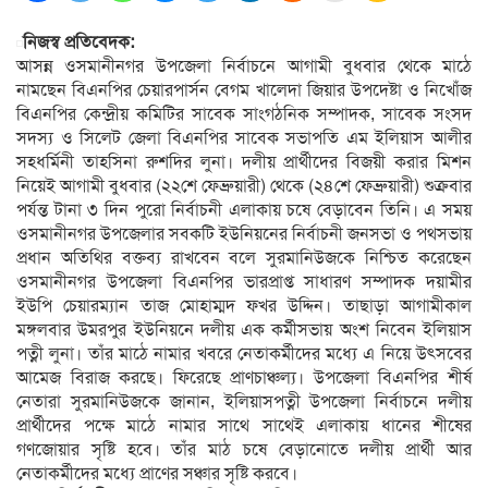
নিজস্ব প্রতিবেদক:
আসন্ন ওসমানীনগর উপজেলা নির্বাচনে আগামী বুধবার থেকে মাঠে
নামছেন বিএনপির চেয়ারপার্সন বেগম খালেদা জিয়ার উপদেষ্টা ও নিখোঁজ
বিএনপির কেন্দ্রীয় কমিটির সাবেক সাংগঠনিক সম্পাদক, সাবেক সংসদ
সদস্য ও সিলেট জেলা বিএনপির সাবেক সভাপতি এম ইলিয়াস আলীর
সহধর্মিনী তাহসিনা রুশদির লুনা। দলীয় প্রার্থীদের বিজয়ী করার মিশন
নিয়েই আগামী বুধবার (২২শে ফেব্রুয়ারী) থেকে (২৪শে ফেব্রুয়ারী) শুক্রবার
পর্যন্ত টানা ৩ দিন পুরো নির্বাচনী এলাকায় চষে বেড়াবেন তিনি। এ সময়
ওসমানীনগর উপজেলার সবকটি ইউনিয়নের নির্বাচনী জনসভা ও পথসভায়
প্রধান অতিথির বক্তব্য রাখবেন বলে সুরমানিউজকে নিশ্চিত করেছেন
ওসমানীনগর উপজেলা বিএনপির ভারপ্রাপ্ত সাধারণ সম্পাদক দয়ামীর
ইউপি চেয়ারম্যান তাজ মোহাম্মদ ফখর উদ্দিন। তাছাড়া আগামীকাল
মঙ্গলবার উমরপুর ইউনিয়নে দলীয় এক কর্মীসভায় অংশ নিবেন ইলিয়াস
পত্নী লুনা। তাঁর মাঠে নামার খবরে নেতাকর্মীদের মধ্যে এ নিয়ে উৎসবের
আমেজ বিরাজ করছে। ফিরেছে প্রাণচাঞ্চল্য। উপজেলা বিএনপির শীর্ষ
নেতারা সুরমানিউজকে জানান, ইলিয়াসপত্নী উপজেলা নির্বাচনে দলীয়
প্রার্থীদের পক্ষে মাঠে নামার সাথে সাথেই এলাকায় ধানের শীষের
গণজোয়ার সৃষ্টি হবে। তাঁর মাঠ চষে বেড়ানোতে দলীয় প্রার্থী আর
নেতাকর্মীদের মধ্যে প্রাণের সঞ্চার সৃষ্টি করবে।