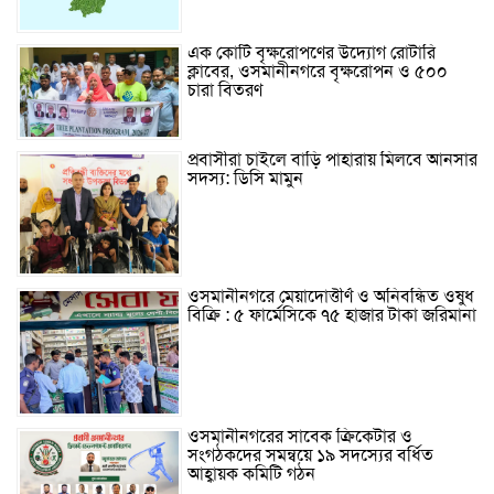
এক কোটি বৃক্ষরোপণের উদ্যোগ রোটারি
ক্লাবের, ওসমানীনগরে বৃক্ষরোপন ও ৫০০
চারা বিতরণ
প্রবাসীরা চাইলে বাড়ি পাহারায় মিলবে আনসার
সদস্য: ডিসি মামুন
ওসমানীনগরে মেয়াদোত্তীর্ণ ও অনিবন্ধিত ওষুধ
বিক্রি : ৫ ফার্মেসিকে ৭৫ হাজার টাকা জরিমানা
ওসমানীনগরের সাবেক ক্রিকেটার ও
সংগঠকদের সমন্বয়ে ১৯ সদস্যের বর্ধিত
আহ্বায়ক কমিটি গঠন