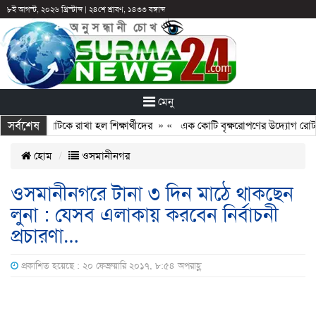
৮ই আগস্ট, ২০২৬ খ্রিস্টাব্দ
|
২৪শে শ্রাবণ, ১৪৩৩ বঙ্গাব্দ
মেনু
সর্বশেষ
ন: ছুটির পরও আটকে রাখা হল শিক্ষার্থীদের
» «
এক কোটি বৃক্ষরোপণের উদ্যোগ রোটারি
হোম
ওসমানীনগর
ওসমানীনগরে টানা ৩ দিন মাঠে থাকছেন
লুনা : যেসব এলাকায় করবেন নির্বাচনী
প্রচারণা…
প্রকাশিত হয়েছে : ২০ ফেব্রুয়ারি ২০১৭, ৮:৫৪ অপরাহ্ণ