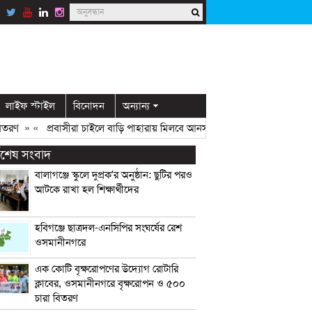
লাইফ স্টাইল
বিনোদন
অন্যান্য
ণ
» «
প্রবাসীরা চাইলে বাড়ি পাহারায় মিলবে আনসার সদস্য: ডিসি মামুন
» «
ওসম
্বশেষ সংবাদ
বালাগঞ্জে স্কুলে দুপ্রক’র অনুষ্ঠান: ছুটির পরও
আটকে রাখা হল শিক্ষার্থীদের
হবিগঞ্জে ছাত্রদল-এনসিপির সংঘর্ষের রেশ
ওসমানীনগরে
এক কোটি বৃক্ষরোপণের উদ্যোগ রোটারি
ক্লাবের, ওসমানীনগরে বৃক্ষরোপন ও ৫০০
চারা বিতরণ