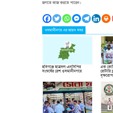
জগতে কাজ করতে পারেন।
ওসমানীনগর এর আরও খবর
এক কোটি
হবিগঞ্জে ছাত্রদল-এনসিপির
রোটারি 
সংঘর্ষের রেশ ওসমানীনগরে
বৃক্ষরো