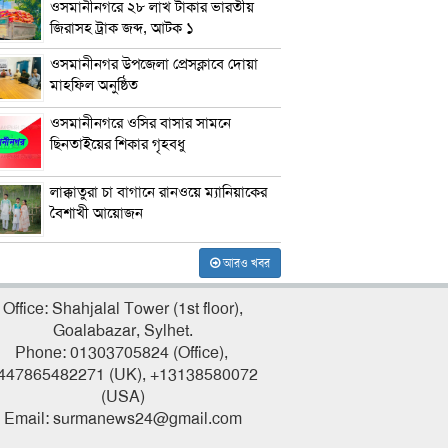
ওসমানীনগরে ২৮ লাখ টাকার ভারতীয়
জিরাসহ ট্রাক জব্দ, আটক ১
ওসমানীনগর উপজেলা প্রেসক্লাবে দোয়া
মাহফিল অনুষ্ঠিত
ওসমানীনগরে ওসির বাসার সামনে
ছিনতাইয়ের শিকার গৃহবধু
লাক্কাতুরা চা বাগানে রানওয়ে ম্যানিয়াকের
বৈশাখী আয়োজন
আরও খবর
Office: Shahjalal Tower (1st floor),
Goalabazar, Sylhet.
Phone: 01303705824 (Office),
447865482271 (UK), +13138580072
(USA)
Email: surmanews24@gmail.com