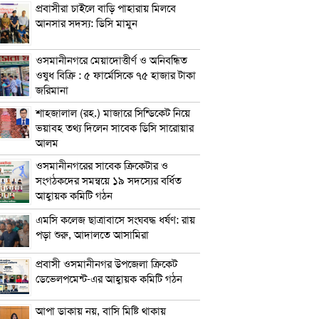
প্রবাসীরা চাইলে বাড়ি পাহারায় মিলবে
আনসার সদস্য: ডিসি মামুন
ওসমানীনগরে মেয়াদোত্তীর্ণ ও অনিবন্ধিত
ওষুধ বিক্রি : ৫ ফার্মেসিকে ৭৫ হাজার টাকা
জরিমানা
শাহজালাল (রহ.) মাজারে সিন্ডিকেট নিয়ে
ভয়াবহ তথ্য দিলেন সাবেক ডিসি সারোয়ার
আলম
ওসমানীনগরের সাবেক ক্রিকেটার ও
সংগঠকদের সমন্বয়ে ১৯ সদস্যের বর্ধিত
আহ্বায়ক কমিটি গঠন
এম‌সি কলেজ ছাত্রাবাসে সংঘবদ্ধ ধর্ষণ: রায়
পড়া শুরু, আদালতে আসামিরা
প্রবাসী ওসমানীনগর উপজেলা ক্রিকেট
ডেভেলপমেন্ট-এর আহ্বায়ক কমিটি গঠন
আপা ডাকায় নয়, বাসি মিষ্টি থাকায়