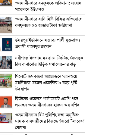
ওসমানীনগরে বনফুলকে জরিমানা: সংবাদ
সম্মেলনে ইউএনও
ওসমানীনগরে বাসি মিষ্টি বিক্রির অভিযোগে
বনফুলকে ৫০ হাজার টাকা জরিমানা
উমরপুর ইউনিয়নে সম্ভাব্য প্রার্থী যুক্তরাজ্য
প্রবাসী খালেদুর রহমান
নবীগঞ্জে ঈদগাহ ময়দানে টিকটক, ফেসবুক
রিল বানানোর হিড়িক সমালোচনার ঝড়
সিলেটে জমকালো আয়োজনে ‘র‍্যানওয়ে
ম্যানিয়াক’ মডেল এজেন্সির ৯ বছর পূর্তি
উদযাপন
ব্রিটেনের ওয়েলস পার্লামেন্টে এমপি পদে
লড়ছেন ওসমানীনগরের হারুন-অর-রশিদ
ওসমানীনগরে বিট পুলিশিং সভা অনুষ্ঠিত:
মাদক ব্যবসায়ীদের বিরুদ্ধে ‘জিরো টলারেন্স’
ঘোষণা