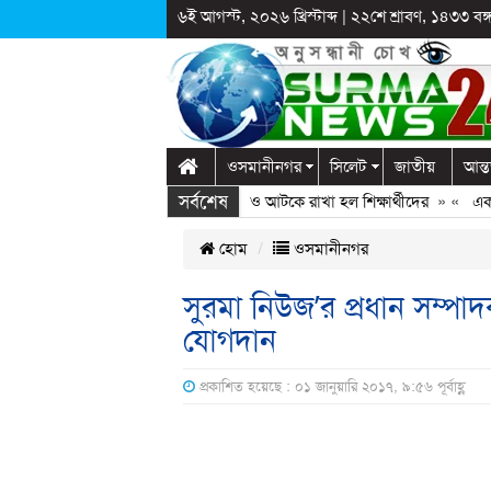
৬ই আগস্ট, ২০২৬ খ্রিস্টাব্দ
|
২২শে শ্রাবণ, ১৪৩৩ বঙ্গা
ওসমানীনগর
সিলেট
জাতীয়
আন্ত
সর্বশেষ
লাগঞ্জে স্কুলে দুপ্রক’র অনুষ্ঠান: ছুটির পরও আটকে রাখা হল শিক্ষার্থীদের
» «
এক কোট
হোম
ওসমানীনগর
সুরমা নিউজ’র প্রধান সম্
যোগদান
প্রকাশিত হয়েছে : ০১ জানুয়ারি ২০১৭, ৯:৫৬ পূর্বাহ্ণ