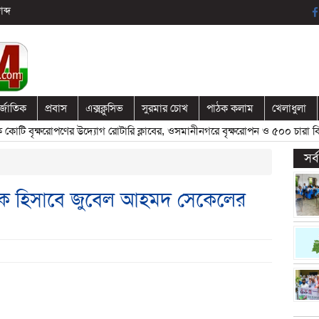
ব্দ
র্জাতিক
প্রবাস
এক্সক্লুসিভ
সুরমার চোখ
পাঠক কলাম
খেলাধুলা
ি বৃক্ষরোপণের উদ্যোগ রোটারি ক্লাবের, ওসমানীনগরে বৃক্ষরোপন ও ৫০০ চারা বিতর
সর
পাদক হিসাবে জুবেল আহমদ সেকেলের