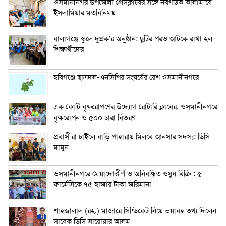
ওসমানীনগর উপজেলা প্রেসক্লাবের সঙ্গে নবগঠিত তালামীযে
ইসলামিয়ার মতবিনিময়
বালাগঞ্জে স্কুলে দুপ্রক’র অনুষ্ঠান: ছুটির পরও আটকে রাখা হল
শিক্ষার্থীদের
হবিগঞ্জে ছাত্রদল-এনসিপির সংঘর্ষের রেশ ওসমানীনগরে
এক কোটি বৃক্ষরোপণের উদ্যোগ রোটারি ক্লাবের, ওসমানীনগরে
বৃক্ষরোপন ও ৫০০ চারা বিতরণ
প্রবাসীরা চাইলে বাড়ি পাহারায় মিলবে আনসার সদস্য: ডিসি
মামুন
ওসমানীনগরে মেয়াদোত্তীর্ণ ও অনিবন্ধিত ওষুধ বিক্রি : ৫
ফার্মেসিকে ৭৫ হাজার টাকা জরিমানা
শাহজালাল (রহ.) মাজারে সিন্ডিকেট নিয়ে ভয়াবহ তথ্য দিলেন
সাবেক ডিসি সারোয়ার আলম