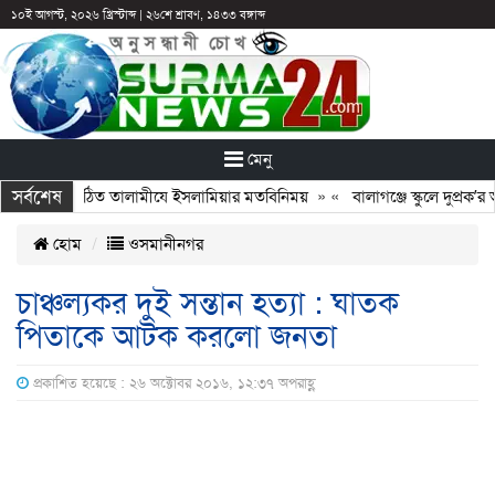
১০ই আগস্ট, ২০২৬ খ্রিস্টাব্দ
|
২৬শে শ্রাবণ, ১৪৩৩ বঙ্গাব্দ
মেনু
সর্বশেষ
 সঙ্গে নবগঠিত তালামীযে ইসলামিয়ার মতবিনিময়
» «
বালাগঞ্জে স্কুলে দুপ্রক’র অ
হোম
ওসমানীনগর
চাঞ্চল্যকর দুই সন্তান হত্যা : ঘাতক
পিতাকে আটক করলো জনতা
প্রকাশিত হয়েছে : ২৬ অক্টোবর ২০১৬, ১২:৩৭ অপরাহ্ণ