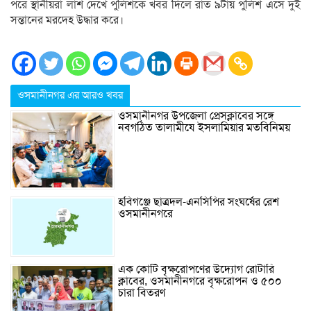
পরে স্থানীয়রা লাশ দেখে পুলিশকে খবর দিলে রাত ৯টায় পুলিশ এসে দুই
সন্তানের মরদেহ উদ্ধার করে।
ওসমানীনগর এর আরও খবর
ওসমানীনগর উপজেলা প্রেসক্লাবের সঙ্গে
নবগঠিত তালামীযে ইসলামিয়ার মতবিনিময়
হবিগঞ্জে ছাত্রদল-এনসিপির সংঘর্ষের রেশ
ওসমানীনগরে
এক কোটি বৃক্ষরোপণের উদ্যোগ রোটারি
ক্লাবের, ওসমানীনগরে বৃক্ষরোপন ও ৫০০
চারা বিতরণ