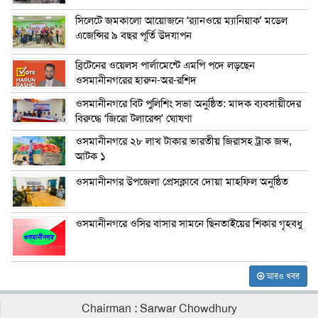
সিলেটে জমকালো আয়োজনে ‘র‍্যানওয়ে ম্যানিয়াক’ মডেল
এজেন্সির ৯ বছর পূর্তি উদযাপন
ব্রিটেনের ওয়েলস পার্লামেন্টে এমপি পদে লড়ছেন
ওসমানীনগরের হারুন-অর-রশিদ
ওসমানীনগরে বিট পুলিশিং সভা অনুষ্ঠিত: মাদক ব্যবসায়ীদের
বিরুদ্ধে ‘জিরো টলারেন্স’ ঘোষণা
ওসমানীনগরে ২৮ লাখ টাকার ভারতীয় জিরাসহ ট্রাক জব্দ,
আটক ১
ওসমানীনগর উপজেলা প্রেসক্লাবে দোয়া মাহফিল অনুষ্ঠিত
ওসমানীনগরে ওসির বাসার সামনে ছিনতাইয়ের শিকার গৃহবধু
আরও খবর
Chairman : Sarwar Chowdhury