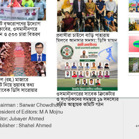
 বৃক্ষরোপণের উদ্যোগ
ক্লাবের, ওসমানীনগরে
পন ও ৫০০ চারা বিতরণ
প্রবাসীরা চাইলে বাড়ি পাহারায়
মিলবে আনসার সদস্য: ডিসি মামুন
ল (রহ.) মাজারে
ট নিয়ে ভয়াবহ তথ্য
াবেক ডিসি সারোয়ার
ওসমানীনগরের সাবেক ক্রিকেটার
ও সংগঠকদের সমন্বয়ে ১৯ সদস্যের
বর্ধিত আহ্বায়ক কমিটি গঠন
airman : Sarwar Chowdhury
esident of Editors: M A Mojnu
itor: Jubayer Ahmed
blisher : Shahel Ahmed
+