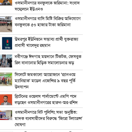
ওসমানীনগরে বনফুলকে জরিমানা: সংবাদ
সম্মেলনে ইউএনও
ওসমানীনগরে বাসি মিষ্টি বিক্রির অভিযোগে
বনফুলকে ৫০ হাজার টাকা জরিমানা
উমরপুর ইউনিয়নে সম্ভাব্য প্রার্থী যুক্তরাজ্য
প্রবাসী খালেদুর রহমান
নবীগঞ্জে ঈদগাহ ময়দানে টিকটক, ফেসবুক
রিল বানানোর হিড়িক সমালোচনার ঝড়
সিলেটে জমকালো আয়োজনে ‘র‍্যানওয়ে
ম্যানিয়াক’ মডেল এজেন্সির ৯ বছর পূর্তি
উদযাপন
ব্রিটেনের ওয়েলস পার্লামেন্টে এমপি পদে
লড়ছেন ওসমানীনগরের হারুন-অর-রশিদ
ওসমানীনগরে বিট পুলিশিং সভা অনুষ্ঠিত:
মাদক ব্যবসায়ীদের বিরুদ্ধে ‘জিরো টলারেন্স’
ঘোষণা