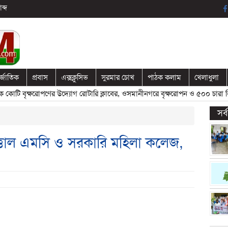
ব্দ
র্জাতিক
প্রবাস
এক্সক্লুসিভ
সুরমার চোখ
পাঠক কলাম
খেলাধুলা
টি বৃক্ষরোপণের উদ্যোগ রোটারি ক্লাবের, ওসমানীনগরে বৃক্ষরোপন ও ৫০০ চারা বিত
সর
ত্তাল এমসি ও সরকারি মহিলা কলেজ,