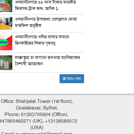
ওসমানীনগরে ২৮ লাখ টাকার ভারতীয়
জিরাসহ ট্রাক জব্দ, আটক ১
ওসমানীনগর উপজেলা প্রেসক্লাবে দোয়া
মাহফিল অনুষ্ঠিত
ওসমানীনগরে ওসির বাসার সামনে
ছিনতাইয়ের শিকার গৃহবধু
লাক্কাতুরা চা বাগানে রানওয়ে ম্যানিয়াকের
বৈশাখী আয়োজন
আরও খবর
Office: Shahjalal Tower (1st floor),
Goalabazar, Sylhet.
Phone: 01303705824 (Office),
447865482271 (UK), +13138580072
(USA)