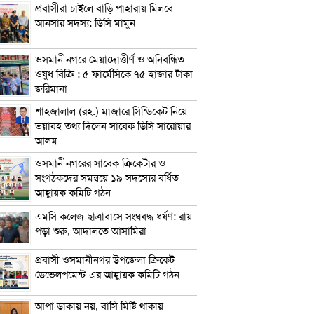
প্রবাসীরা চাইলে বাড়ি পাহারায় মিলবে
আনসার সদস্য: ডিসি মামুন
ওসমানীনগরে মেয়াদোত্তীর্ণ ও অনিবন্ধিত
ওষুধ বিক্রি : ৫ ফার্মেসিকে ৭৫ হাজার টাকা
জরিমানা
শাহজালাল (রহ.) মাজারে সিন্ডিকেট নিয়ে
ভয়াবহ তথ্য দিলেন সাবেক ডিসি সারোয়ার
আলম
ওসমানীনগরের সাবেক ক্রিকেটার ও
সংগঠকদের সমন্বয়ে ১৯ সদস্যের বর্ধিত
আহ্বায়ক কমিটি গঠন
এম‌সি কলেজ ছাত্রাবাসে সংঘবদ্ধ ধর্ষণ: রায়
পড়া শুরু, আদালতে আসামিরা
প্রবাসী ওসমানীনগর উপজেলা ক্রিকেট
ডেভেলপমেন্ট-এর আহ্বায়ক কমিটি গঠন
আপা ডাকায় নয়, বাসি মিষ্টি থাকায়