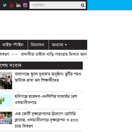
লাইফ স্টাইল
বিনোদন
অন্যান্য
রণ
» «
প্রবাসীরা চাইলে বাড়ি পাহারায় মিলবে আনসার সদস্য: ডিসি মামুন
» «
ওস
্বশেষ সংবাদ
বালাগঞ্জে স্কুলে দুপ্রক’র অনুষ্ঠান: ছুটির পরও
আটকে রাখা হল শিক্ষার্থীদের
হবিগঞ্জে ছাত্রদল-এনসিপির সংঘর্ষের রেশ
ওসমানীনগরে
এক কোটি বৃক্ষরোপণের উদ্যোগ রোটারি
ক্লাবের, ওসমানীনগরে বৃক্ষরোপন ও ৫০০
চারা বিতরণ