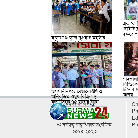
এক কোটি
রোটারি 
বৃক্ষরো
বালাগঞ্জে স্কুলে দুপ্রক’র অনুষ্ঠান:
ছুটির পরও আটকে রাখা হল
শিক্ষার্থীদের
শাহজালা
সিন্ডিকে
দিলেন স
ওসমানীনগরে মেয়াদোত্তীর্ণ ও
আলম
অনিবন্ধিত ওষুধ বিক্রি : ৫
ফার্মেসিকে ৭৫ হাজার টাকা
Ch
জরিমানা
Pr
Ed
© সর্বস্বত্ব স্বত্বাধিকার সংরক্ষিত
Pu
২০১৪-২০২৩