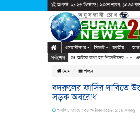
৭ই আগস্ট, ২০২৬ খ্রিস্টাব্দ
|
২৩শে শ্রাবণ, ১৪৩৩ বঙ্গা
ওসমানীনগর
সিলেট
জাতীয়
আন্ত
সর্বশেষ
ালাগঞ্জে স্কুলে দুপ্রক’র অনুষ্ঠান: ছুটির পরও আটকে রাখা হল শিক্ষার্থীদের
» «
এক কো
হোম
প্রচ্ছদ
বদরুলের ফাসিঁর দাবিতে উ
সড়ক অবরোধ
প্রকাশিত হয়েছে : ০৪ অক্টোবর ২০১৬, ১:৪৯ অপরাহ্ণ