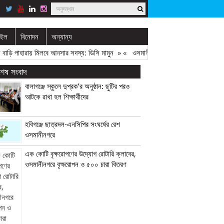
াইল
বিনোদন
অন্যান্য
়ি পাহারায় মিলবে আনসার সদস্য: ডিসি মামুন
» «
ওসমানীনগরে মেয়াদোত্তীর্ণ ও অনিবন্ধিত ওষ
বশেষ সংবাদ
বালাগঞ্জে স্কুলে দুপ্রক’র অনুষ্ঠান: ছুটির পরও
আটকে রাখা হল শিক্ষার্থীদের
হবিগঞ্জে ছাত্রদল-এনসিপির সংঘর্ষের রেশ
ওসমানীনগরে
এক কোটি বৃক্ষরোপণের উদ্যোগ রোটারি ক্লাবের,
ওসমানীনগরে বৃক্ষরোপন ও ৫০০ চারা বিতরণ