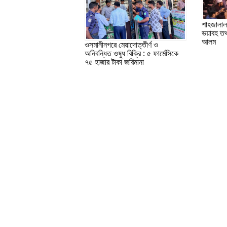
শাহজালাল 
ভয়াবহ তথ
আলম
ওসমানীনগরে মেয়াদোত্তীর্ণ ও
অনিবন্ধিত ওষুধ বিক্রি : ৫ ফার্মেসিকে
৭৫ হাজার টাকা জরিমানা