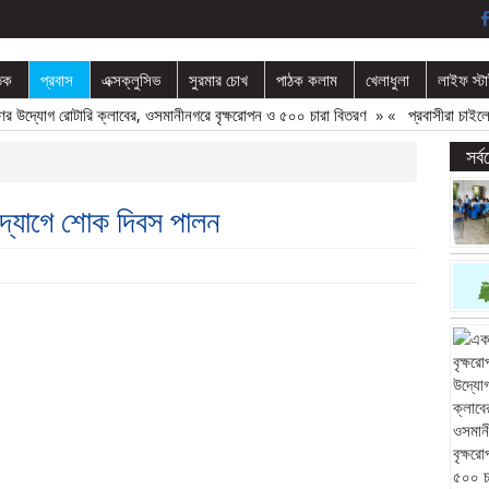
তিক
প্রবাস
এক্সক্লুসিভ
সুরমার চোখ
পাঠক কলাম
খেলাধুলা
লাইফ স্ট
দ্যোগ রোটারি ক্লাবের, ওসমানীনগরে বৃক্ষরোপন ও ৫০০ চারা বিতরণ
» «
প্রবাসীরা চাইলে বাড
সর্
উদ্যোগে শোক দিবস পালন