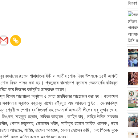
 মুজিবুর রহমানের ৪১তম শাহাদাতবার্ষিকী ও জাতীয় শোক দিবস উপলক্ষে ১৫ই আগস্ট
োক দিবস পালন করা হয়। প্রত্যুষে বাংলাদেশ দূতাবাস ডেনমার্কের রাষ্ট্রদূত
র্ধনমিত করে দিবসের কর্মসূচীর উদ্বোধন করেন।
লক্ষ্যে বিশেষ আলোচনা অনুষ্ঠান ও দোয়া মাহফিলের আয়োজন করা হয়। বাংলাদেশ
র সঞ্চালনায় স্বাগত বক্তব্য রাখেন রাষ্ট্রদূত এম আবদুল মুহিত , ডেনমার্কস্থ
ভিন্ন শ্রেণী ও পেশার ব্যাক্তিবর্গ সহ ডেনমার্ক আওয়ামী লীগের বাবু সুভাষ ঘোষ,
িঙ্কন, মাহবুবুর রহমান, সাব্বির আহমেদ , জাহিদ বাবু , নাছির উদ্দিন সারকার
জান উদ্দীন, খোকন মজুমদার, মোহাম্মদ শহীদ, সাফিকুর রহমান আরিফ খালেক , নইম
েদ, বোরহান আহমেদ, শামিম, রাসেল আহমেদ, বেলাল হোসেন রুমি , এবং গিনেজ বুকে
িত্র শিল্পী রুহুল আমিন কাজল অংশগ্রহণ করেন।