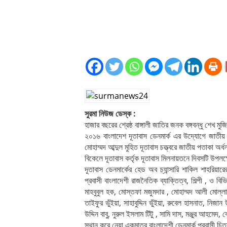
সুরমা নিউজ ডেস্ক :
হাজার বছরের শ্রেষ্ঠ বাঙ্গালী জাতির জনক বঙ্গবন্ধু শেখ
২০১৬ বাংলাদেশ দূতাবাস ডেনমার্ক এর উদ্যোগে জাতীয় শ
মোহাম্মদ আব্দুল মুহিত দূতাবাস চত্ত্বরে জাতীয় পতাকা অ
বিকেলে দূতাবাস কর্তৃক দূতাবাস মিলনায়তনে দিবসটি উপ
দূতাবাস ডেনমার্কের হেড অব চ্যান্সারি শাকিল শাহরিয়ারে
প্রবাসী বাংলাদেশী রাজনৈতিক ব্যাক্তিত্ব, শিল্পী , ও বি
মাহবুবুল হক, মোস্তফা মজুমদার , মোহাম্মদ আলী মোল্লা ল
তাইফুর ভুঁইয়া, সাহাবুদ্দিন ভুঁইয়া, রুবেল হাসনাত, নি
উদ্দিন বাবু, নুরুল ইসলাম টিটু , সামি দাস, মঞ্জুর আহম
স্থান করে নেয়া একমাত্র বাংলাদেশী ডেনমার্ক প্রবাসী চ