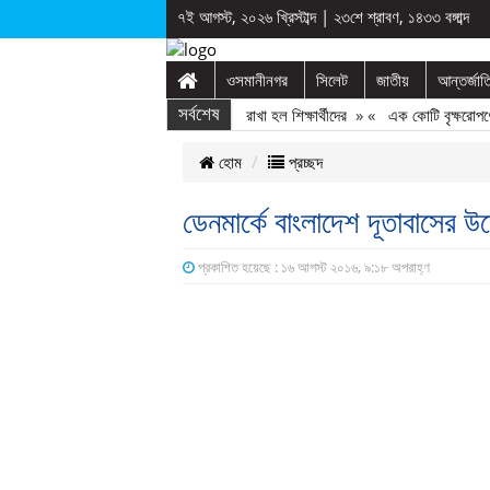
৭ই আগস্ট, ২০২৬ খ্রিস্টাব্দ
|
২৩শে শ্রাবণ, ১৪৩৩ বঙ্গাব্দ
ওসমানীনগর
সিলেট
জাতীয়
আন্তর্জা
 স্কুলে দুপ্রক’র অনুষ্ঠান: ছুটির পরও আটকে রাখা হল শিক্ষার্থীদের
সর্বশেষ
» «
এক কোটি বৃক্ষরোপণের উ
হোম
প্রচ্ছদ
ডেনমার্কে বাংলাদেশ দূতাবাসের 
প্রকাশিত হয়েছে : ১৬ আগস্ট ২০১৬, ৯:১৮ অপরাহ্ণ