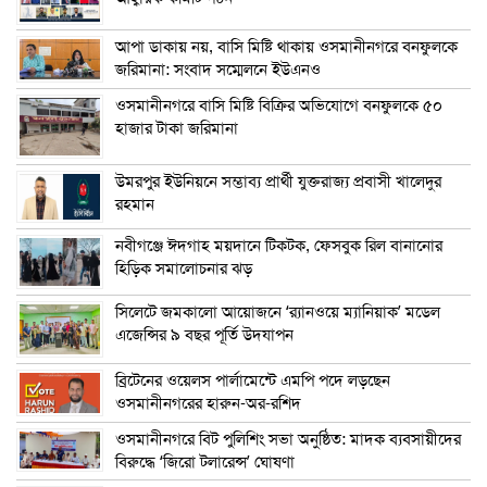
আপা ডাকায় নয়, বাসি মিষ্টি থাকায় ওসমানীনগরে বনফুলকে
জরিমানা: সংবাদ সম্মেলনে ইউএনও
ওসমানীনগরে বাসি মিষ্টি বিক্রির অভিযোগে বনফুলকে ৫০
হাজার টাকা জরিমানা
উমরপুর ইউনিয়নে সম্ভাব্য প্রার্থী যুক্তরাজ্য প্রবাসী খালেদুর
রহমান
নবীগঞ্জে ঈদগাহ ময়দানে টিকটক, ফেসবুক রিল বানানোর
হিড়িক সমালোচনার ঝড়
সিলেটে জমকালো আয়োজনে ‘র‍্যানওয়ে ম্যানিয়াক’ মডেল
এজেন্সির ৯ বছর পূর্তি উদযাপন
ব্রিটেনের ওয়েলস পার্লামেন্টে এমপি পদে লড়ছেন
ওসমানীনগরের হারুন-অর-রশিদ
ওসমানীনগরে বিট পুলিশিং সভা অনুষ্ঠিত: মাদক ব্যবসায়ীদের
বিরুদ্ধে ‘জিরো টলারেন্স’ ঘোষণা