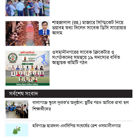
শাহজালাল (রহ.) মাজারে সিন্ডিকেট নিয়ে
ভয়াবহ তথ্য দিলেন সাবেক ডিসি সারোয়ার
আলম
ওসমানীনগরের সাবেক ক্রিকেটার ও
সংগঠকদের সমন্বয়ে ১৯ সদস্যের বর্ধিত
আহ্বায়ক কমিটি গঠন
সর্বশেষ সংবাদ
বালাগঞ্জে স্কুলে দুপ্রক’র অনুষ্ঠান: ছুটির পরও আটকে রাখা হল
শিক্ষার্থীদের
হবিগঞ্জে ছাত্রদল-এনসিপির সংঘর্ষের রেশ ওসমানীনগরে