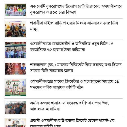
এক কোটি বৃক্ষরোপণের উদ্যোগ রোটারি ক্লাবের, ওসমানীনগরে
বৃক্ষরোপন ও ৫০০ চারা বিতরণ
প্রবাসীরা চাইলে বাড়ি পাহারায় মিলবে আনসার সদস্য: ডিসি
মামুন
ওসমানীনগরে মেয়াদোত্তীর্ণ ও অনিবন্ধিত ওষুধ বিক্রি : ৫
ফার্মেসিকে ৭৫ হাজার টাকা জরিমানা
শাহজালাল (রহ.) মাজারে সিন্ডিকেট নিয়ে ভয়াবহ তথ্য দিলেন
সাবেক ডিসি সারোয়ার আলম
ওসমানীনগরের সাবেক ক্রিকেটার ও সংগঠকদের সমন্বয়ে ১৯
সদস্যের বর্ধিত আহ্বায়ক কমিটি গঠন
এম‌সি কলেজ ছাত্রাবাসে সংঘবদ্ধ ধর্ষণ: রায় পড়া শুরু,
আদালতে আসামিরা
প্রবাসী ওসমানীনগর উপজেলা ক্রিকেট ডেভেলপমেন্ট-এর
আহ্বায়ক কমিটি গঠন