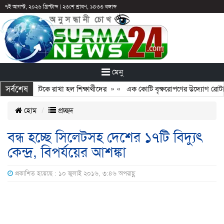
৭ই আগস্ট, ২০২৬ খ্রিস্টাব্দ
|
২৩শে শ্রাবণ, ১৪৩৩ বঙ্গাব্দ
মেনু
সর্বশেষ
 ছুটির পরও আটকে রাখা হল শিক্ষার্থীদের
» «
এক কোটি বৃক্ষরোপণের উদ্যোগ রোটারি ক
হোম
প্রচ্ছদ
বন্ধ হচ্ছে সিলেটসহ দেশের ১৭টি বিদ্যুৎ
কেন্দ্র, বিপর্যয়ের আশঙ্কা
প্রকাশিত হয়েছে : ১০ জুলাই ২০১৬, ৩:৪৬ অপরাহ্ণ