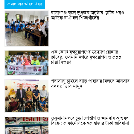
প্রচ্ছদ এর আরও খবর
বালাগঞ্জে স্কুলে দুপ্রক’র অনুষ্ঠান: ছুটির পরও
আটকে রাখা হল শিক্ষার্থীদের
এক কোটি বৃক্ষরোপণের উদ্যোগ রোটারি
ক্লাবের, ওসমানীনগরে বৃক্ষরোপন ও ৫০০
চারা বিতরণ
প্রবাসীরা চাইলে বাড়ি পাহারায় মিলবে আনসার
সদস্য: ডিসি মামুন
ওসমানীনগরে মেয়াদোত্তীর্ণ ও অনিবন্ধিত ওষুধ
বিক্রি : ৫ ফার্মেসিকে ৭৫ হাজার টাকা জরিমানা